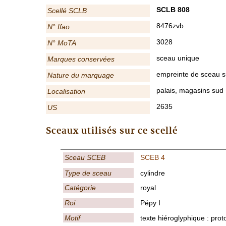
SCLB 808
Scellé SCLB
8476zvb
N° Ifao
3028
N° MoTA
sceau unique
Marques conservées
empreinte de sceau su
Nature du marquage
palais, magasins sud
Localisation
2635
US
Sceaux utilisés sur ce scellé
Sceau SCEB
SCEB 4
Type de sceau
cylindre
Catégorie
royal
Roi
Pépy I
Motif
texte hiéroglyphique : prot