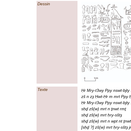
Dessin
Texte
Ḥr Mry-t3wy Ppy nswt-bjty 
zš n zȝ Ḥwt-Ḥr m mrt Ppy ḥ
Ḥr Mry-t3wy Ppy nswt-bjty
sḥḏ zš(w) mrt n ṯnwt rmṯ
sḥḏ zš(w) mrt ḥry-sštȝ
sḥḏ zš(w) mrt n wpt nt ṯnw
[sḥḏ ?] zš(w) mrt ḥry-sštȝ j