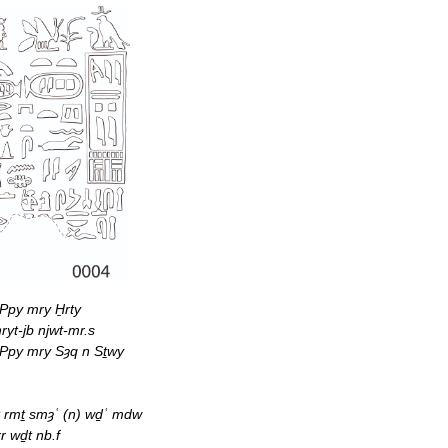
Ppy mry H̱rty
ryt-jb njwt-mr.s
 Ppy mry Sȝq n Sṯwy
t rmṯ smȝʿ (n) wḏʿ mdw
rr wḏt nb.f