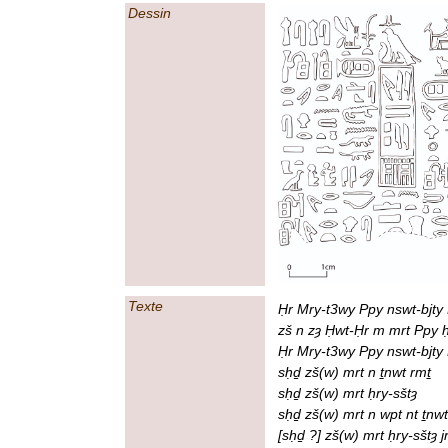
Dessin
Texte
Ḥr Mry-t3wy Ppy nswt-bjty 
zš n zȝ Ḥwt-Ḥr m mrt Ppy ḥ
Ḥr Mry-t3wy Ppy nswt-bjty
sḥḏ zš(w) mrt n ṯnwt rmṯ
sḥḏ zš(w) mrt ḥry-sštȝ
sḥḏ zš(w) mrt n wpt nt ṯnw
[sḥḏ ?] zš(w) mrt ḥry-sštȝ j