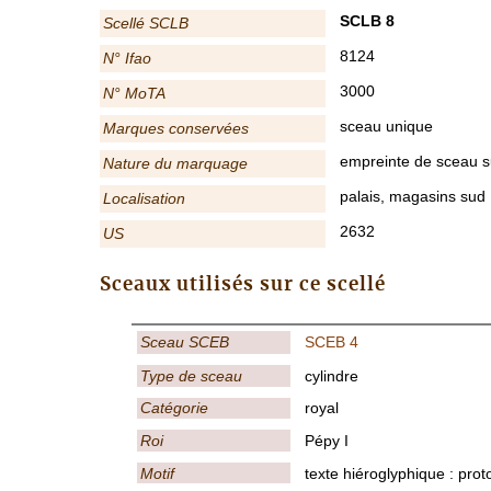
SCLB 8
Scellé SCLB
8124
N° Ifao
3000
N° MoTA
sceau unique
Marques conservées
empreinte de sceau su
Nature du marquage
palais, magasins sud
Localisation
2632
US
Sceaux utilisés sur ce scellé
Sceau SCEB
SCEB 4
Type de sceau
cylindre
Catégorie
royal
Roi
Pépy I
Motif
texte hiéroglyphique : prot