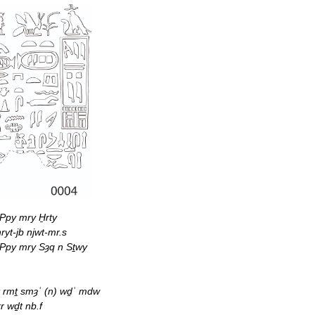
Ppy mry H̱rty
ryt-jb njwt-mr.s
 Ppy mry Sȝq n Sṯwy
t rmṯ smȝʿ (n) wḏʿ mdw
rr wḏt nb.f