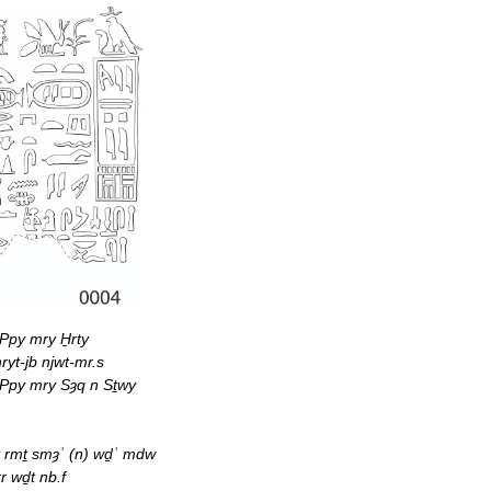
Ppy mry H̱rty
ryt-jb njwt-mr.s
 Ppy mry Sȝq n Sṯwy
t rmṯ smȝʿ (n) wḏʿ mdw
rr wḏt nb.f