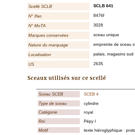
SCLB 641
Scellé SCLB
8476f
N° Ifao
3028
N° MoTA
sceau unique
Marques conservées
empreinte de sceau su
Nature du marquage
palais, magasins sud
Localisation
2635
US
Sceaux utilisés sur ce scellé
Sceau SCEB
SCEB 4
Type de sceau
cylindre
Catégorie
royal
Roi
Pépy I
Motif
texte hiéroglyphique : prot