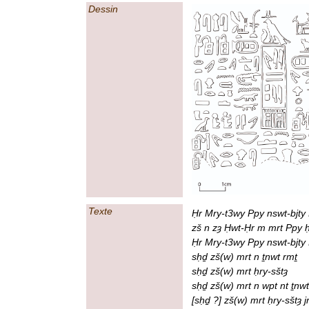
Dessin
Texte
Ḥr Mry-t3wy Ppy nswt-bjty 
zš n zȝ Ḥwt-Ḥr m mrt Ppy ḥ
Ḥr Mry-t3wy Ppy nswt-bjty
sḥḏ zš(w) mrt n ṯnwt rmṯ
sḥḏ zš(w) mrt ḥry-sštȝ
sḥḏ zš(w) mrt n wpt nt ṯnw
[sḥḏ ?] zš(w) mrt ḥry-sštȝ j