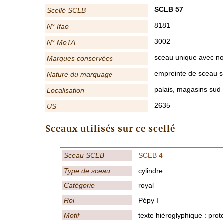
SCLB 57
Scellé SCLB
8181
N° Ifao
3002
N° MoTA
sceau unique avec no
Marques conservées
empreinte de sceau su
Nature du marquage
palais, magasins sud
Localisation
2635
US
Sceaux utilisés sur ce scellé
Sceau SCEB
SCEB 4
Type de sceau
cylindre
Catégorie
royal
Roi
Pépy I
Motif
texte hiéroglyphique : prot