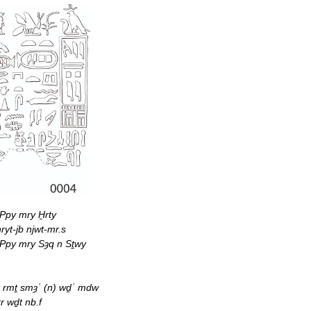
Ppy mry H̱rty
ryt-jb njwt-mr.s
 Ppy mry Sȝq n Sṯwy
t rmṯ smȝʿ (n) wḏʿ mdw
rr wḏt nb.f