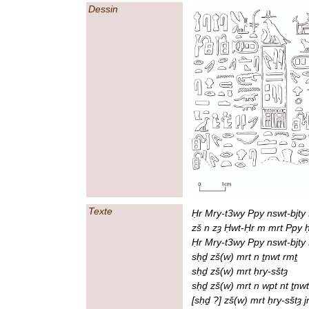
Dessin
Texte
Ḥr Mry-t3wy Ppy nswt-bjty 
zš n zȝ Ḥwt-Ḥr m mrt Ppy ḥ
Ḥr Mry-t3wy Ppy nswt-bjty
sḥḏ zš(w) mrt n ṯnwt rmṯ
sḥḏ zš(w) mrt ḥry-sštȝ
sḥḏ zš(w) mrt n wpt nt ṯnw
[sḥḏ ?] zš(w) mrt ḥry-sštȝ j