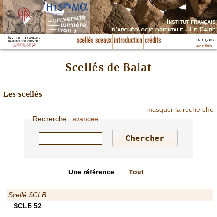
Institut français
d’archéologie orientale - Le Caire
français
scellés
sceaux
introduction
crédits
english
Scellés de Balat
Les scellés
masquer la recherche
Recherche
:
avancée
Une référence
Tout
Scellé SCLB
SCLB 52