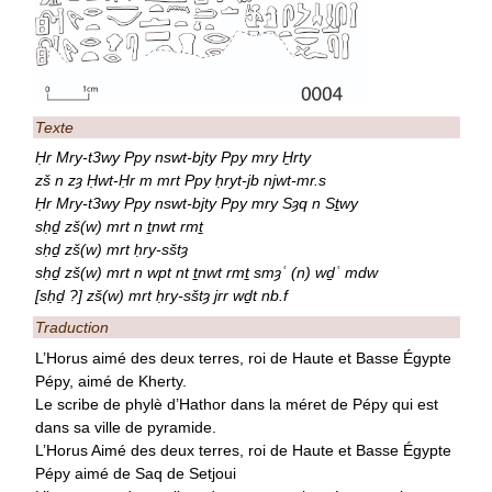
Texte
Ḥr Mry-t3wy Ppy nswt-bjty Ppy mry H̱rty
zš n zȝ Ḥwt-Ḥr m mrt Ppy ḥryt-jb njwt-mr.s
Ḥr Mry-t3wy Ppy nswt-bjty Ppy mry Sȝq n Sṯwy
sḥḏ zš(w) mrt n ṯnwt rmṯ
sḥḏ zš(w) mrt ḥry-sštȝ
sḥḏ zš(w) mrt n wpt nt ṯnwt rmṯ smȝʿ (n) wḏʿ mdw
[sḥḏ ?] zš(w) mrt ḥry-sštȝ jrr wḏt nb.f
Traduction
L’Horus aimé des deux terres, roi de Haute et Basse Égypte
Pépy, aimé de Kherty.
Le scribe de phylè d’Hathor dans la méret de Pépy qui est
dans sa ville de pyramide.
L’Horus Aimé des deux terres, roi de Haute et Basse Égypte
Pépy aimé de Saq de Setjoui