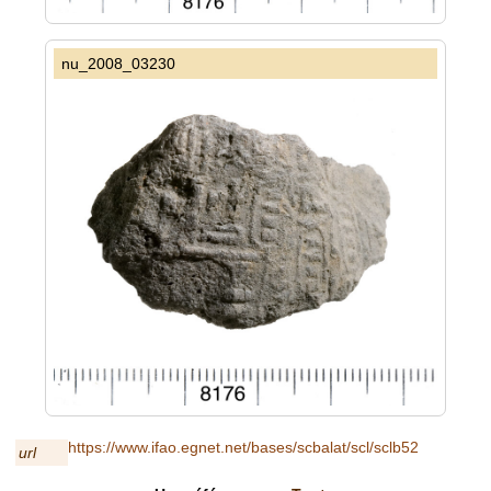
nu_2008_03230
https://www.ifao.egnet.net/bases/scbalat/scl/sclb52
url