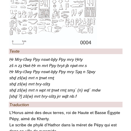
Texte
Ḥr Mry-t3wy Ppy nswt-bjty Ppy mry H̱rty
zš n zȝ Ḥwt-Ḥr m mrt Ppy ḥryt-jb njwt-mr.s
Ḥr Mry-t3wy Ppy nswt-bjty Ppy mry Sȝq n Sṯwy
sḥḏ zš(w) mrt n ṯnwt rmṯ
sḥḏ zš(w) mrt ḥry-sštȝ
sḥḏ zš(w) mrt n wpt nt ṯnwt rmṯ smȝʿ (n) wḏʿ mdw
[sḥḏ ?] zš(w) mrt ḥry-sštȝ jrr wḏt nb.f
Traduction
L’Horus aimé des deux terres, roi de Haute et Basse Égypte
Pépy, aimé de Kherty.
Le scribe de phylè d’Hathor dans la méret de Pépy qui est