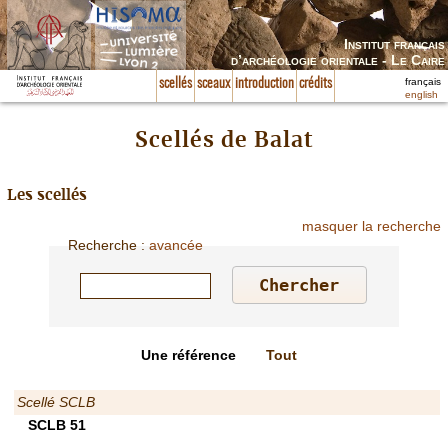
Institut français
d’archéologie orientale - Le Caire
français
scellés
sceaux
introduction
crédits
english
Scellés de Balat
Les scellés
masquer la recherche
Recherche
:
avancée
Une référence
Tout
Scellé SCLB
SCLB 51