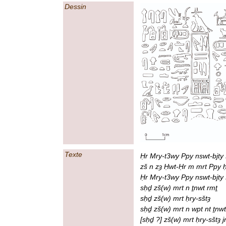
Dessin
Texte
Ḥr Mry-t3wy Ppy nswt-bjty 
zš n zȝ Ḥwt-Ḥr m mrt Ppy ḥ
Ḥr Mry-t3wy Ppy nswt-bjty
sḥḏ zš(w) mrt n ṯnwt rmṯ
sḥḏ zš(w) mrt ḥry-sštȝ
sḥḏ zš(w) mrt n wpt nt ṯnw
[sḥḏ ?] zš(w) mrt ḥry-sštȝ j