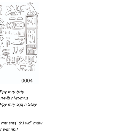
Ppy mry H̱rty
ryt-jb njwt-mr.s
 Ppy mry Sȝq n Sṯwy
t rmṯ smȝʿ (n) wḏʿ mdw
rr wḏt nb.f