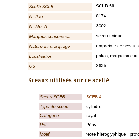
SCLB 50
Scellé SCLB
8174
N° Ifao
3002
N° MoTA
sceau unique
Marques conservées
empreinte de sceau su
Nature du marquage
palais, magasins sud
Localisation
2635
US
Sceaux utilisés sur ce scellé
Sceau SCEB
SCEB 4
Type de sceau
cylindre
Catégorie
royal
Roi
Pépy I
Motif
texte hiéroglyphique : prot