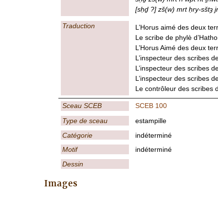
[sḥḏ ?] zš(w) mrt ḥry-sštȝ j
Traduction
L’Horus aimé des deux terr
Le scribe de phylè d’Hatho
L’Horus Aimé des deux ter
L’inspecteur des scribes 
L’inspecteur des scribes d
L’inspecteur des scribes d
Le contrôleur des scribes 
Sceau SCEB
SCEB 100
Type de sceau
estampille
Catégorie
indéterminé
Motif
indéterminé
Dessin
Images