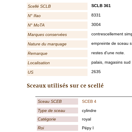
SCLB 361
Scellé SCLB
8331
N° Ifao
3004
N° MoTA
contrescellement simp
Marques conservées
empreinte de sceau su
Nature du marquage
restes d'une note.
Remarque
palais, magasins sud
Localisation
2635
US
Sceaux utilisés sur ce scellé
Sceau SCEB
SCEB 4
Type de sceau
cylindre
Catégorie
royal
Roi
Pépy I