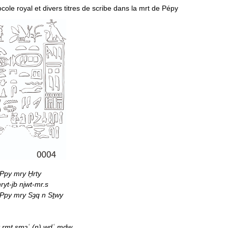
ocole royal et divers titres de scribe dans la mrt de Pépy
Ppy mry H̱rty
ryt-jb njwt-mr.s
 Ppy mry Sȝq n Sṯwy
t rmṯ smȝʿ (n) wḏʿ mdw