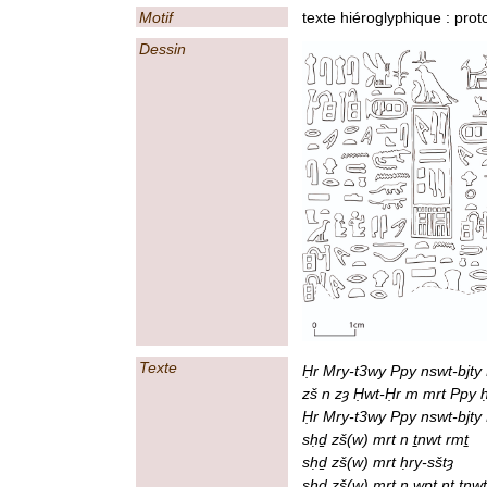
Motif
texte hiéroglyphique : prot
Dessin
Texte
Ḥr Mry-t3wy Ppy nswt-bjty 
zš n zȝ Ḥwt-Ḥr m mrt Ppy ḥ
Ḥr Mry-t3wy Ppy nswt-bjty
sḥḏ zš(w) mrt n ṯnwt rmṯ
sḥḏ zš(w) mrt ḥry-sštȝ
sḥḏ zš(w) mrt n wpt nt ṯnw