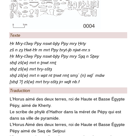
Texte
Ḥr Mry-t3wy Ppy nswt-bjty Ppy mry H̱rty
zš n zȝ Ḥwt-Ḥr m mrt Ppy ḥryt-jb njwt-mr.s
Ḥr Mry-t3wy Ppy nswt-bjty Ppy mry Sȝq n Sṯwy
sḥḏ zš(w) mrt n ṯnwt rmṯ
sḥḏ zš(w) mrt ḥry-sštȝ
sḥḏ zš(w) mrt n wpt nt ṯnwt rmṯ smȝʿ (n) wḏʿ mdw
[sḥḏ ?] zš(w) mrt ḥry-sštȝ jrr wḏt nb.f
Traduction
L’Horus aimé des deux terres, roi de Haute et Basse Égypte
Pépy, aimé de Kherty.
Le scribe de phylè d’Hathor dans la méret de Pépy qui est
dans sa ville de pyramide.
L’Horus Aimé des deux terres, roi de Haute et Basse Égypte
Pépy aimé de Saq de Setjoui