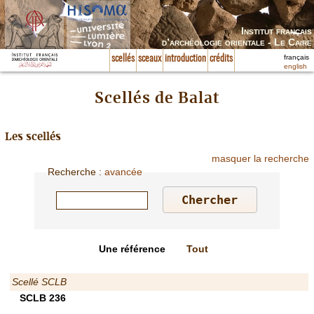
Institut français
d’archéologie orientale - Le Caire
français
scellés
sceaux
introduction
crédits
english
Scellés de Balat
Les scellés
masquer la recherche
Recherche
:
avancée
Une référence
Tout
Scellé SCLB
SCLB 236