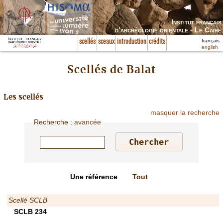
Institut français
d’archéologie orientale - Le Caire
français
scellés
sceaux
introduction
crédits
english
Scellés de Balat
Les scellés
masquer la recherche
Recherche
:
avancée
Une référence
Tout
Scellé SCLB
SCLB 234