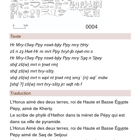
Texte
Ḥr Mry-t3wy Ppy nswt-bjty Ppy mry H̱rty
zš n zȝ Ḥwt-Ḥr m mrt Ppy ḥryt-jb njwt-mr.s
Ḥr Mry-t3wy Ppy nswt-bjty Ppy mry Sȝq n Sṯwy
sḥḏ zš(w) mrt n ṯnwt rmṯ
sḥḏ zš(w) mrt ḥry-sštȝ
sḥḏ zš(w) mrt n wpt nt ṯnwt rmṯ smȝʿ (n) wḏʿ mdw
[sḥḏ ?] zš(w) mrt ḥry-sštȝ jrr wḏt nb.f
Traduction
L’Horus aimé des deux terres, roi de Haute et Basse Égypte
Pépy, aimé de Kherty.
Le scribe de phylè d’Hathor dans la méret de Pépy qui est
dans sa ville de pyramide.
L’Horus Aimé des deux terres, roi de Haute et Basse Égypte
Pépy aimé de Saq de Setjoui