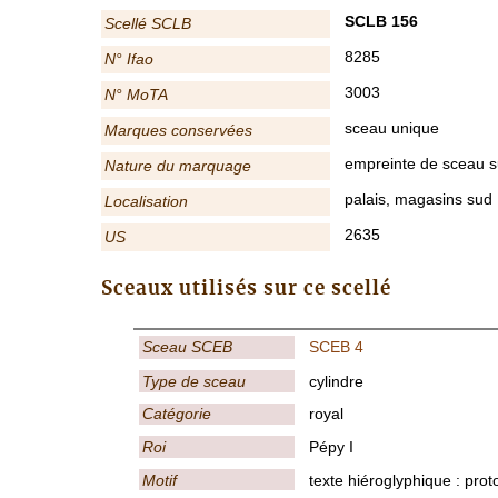
SCLB 156
Scellé SCLB
8285
N° Ifao
3003
N° MoTA
sceau unique
Marques conservées
empreinte de sceau su
Nature du marquage
palais, magasins sud
Localisation
2635
US
Sceaux utilisés sur ce scellé
Sceau SCEB
SCEB 4
Type de sceau
cylindre
Catégorie
royal
Roi
Pépy I
Motif
texte hiéroglyphique : prot