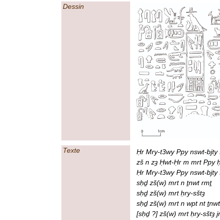
Dessin
Texte
Ḥr Mry-t3wy Ppy nswt-bjty 
zš n zȝ Ḥwt-Ḥr m mrt Ppy ḥ
Ḥr Mry-t3wy Ppy nswt-bjty
sḥḏ zš(w) mrt n ṯnwt rmṯ
sḥḏ zš(w) mrt ḥry-sštȝ
sḥḏ zš(w) mrt n wpt nt ṯnw
[sḥḏ ?] zš(w) mrt ḥry-sštȝ j