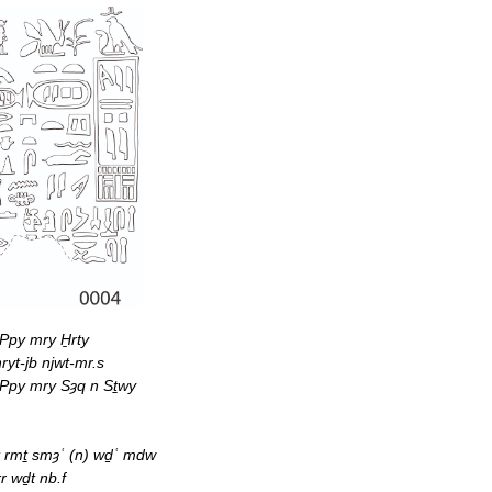
Ppy mry H̱rty
ryt-jb njwt-mr.s
 Ppy mry Sȝq n Sṯwy
t rmṯ smȝʿ (n) wḏʿ mdw
rr wḏt nb.f