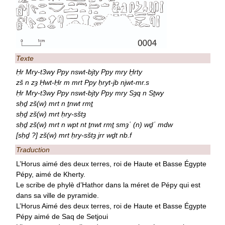
Texte
Ḥr Mry-t3wy Ppy nswt-bjty Ppy mry H̱rty
zš n zȝ Ḥwt-Ḥr m mrt Ppy ḥryt-jb njwt-mr.s
Ḥr Mry-t3wy Ppy nswt-bjty Ppy mry Sȝq n Sṯwy
sḥḏ zš(w) mrt n ṯnwt rmṯ
sḥḏ zš(w) mrt ḥry-sštȝ
sḥḏ zš(w) mrt n wpt nt ṯnwt rmṯ smȝʿ (n) wḏʿ mdw
[sḥḏ ?] zš(w) mrt ḥry-sštȝ jrr wḏt nb.f
Traduction
L’Horus aimé des deux terres, roi de Haute et Basse Égypte
Pépy, aimé de Kherty.
Le scribe de phylè d’Hathor dans la méret de Pépy qui est
dans sa ville de pyramide.
L’Horus Aimé des deux terres, roi de Haute et Basse Égypte
Pépy aimé de Saq de Setjoui