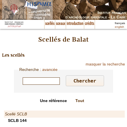
Institut français
d’archéologie orientale - Le Caire
français
scellés
sceaux
introduction
crédits
english
Scellés de Balat
Les scellés
masquer la recherche
Recherche
:
avancée
Une référence
Tout
Scellé SCLB
SCLB 144