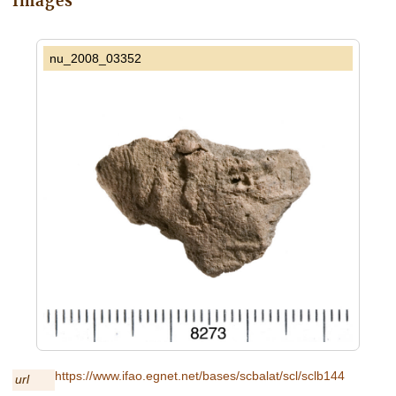
Images
nu_2008_03352
https://www.ifao.egnet.net/bases/scbalat/scl/sclb144
url