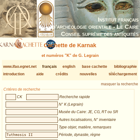
Institut français
d’archéologie orientale - Le Caire
Conseil suprême des antiquités
Cachette de Karnak
et numéros "K" de G. Legrain
www.ifao.egnet.net
français
english
base cachette
bibliographie
introduction
aide
crédits
nouvelles
téléchargement
masquer la recherche
Critères de recherche
CK
Recherche rapide
N° K (Legrain)
Musée du Caire: JE, CG, RT ou SR
Autres localisations, N° inventaire
Type objet, matière, remarques
Période, dynastie, règne