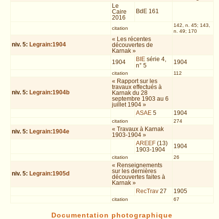
Le
BdE 161
Caire
2016
142, n. 45; 143,
citation
n. 49; 170
« Les récentes
niv.
5
:
Legrain:1904
découvertes de
Karnak »
BIE
série 4,
1904
1904
n° 5
citation
112
« Rapport sur les
travaux effectués à
niv.
5
:
Legrain:1904b
Karnak du 28
septembre 1903 au 6
juillet 1904 »
ASAE
5
1904
citation
274
« Travaux à Karnak
niv.
5
:
Legrain:1904e
1903-1904 »
AREEF
(13)
1904
1903-1904
citation
26
« Renseignements
sur les dernières
niv.
5
:
Legrain:1905d
découvertes faites à
Karnak »
RecTrav
27
1905
citation
67
Documentation photographique