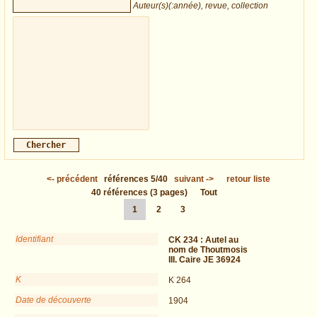
Auteur(s)(:année), revue, collection
<-
précédent
références
5/40
suivant
->
retour liste
40
références
(3 pages)
Tout
1
2
3
Identifiant
CK 234 :
Autel au
nom de Thoutmosis
III. Caire JE 36924
K
K 264
Date de découverte
1904