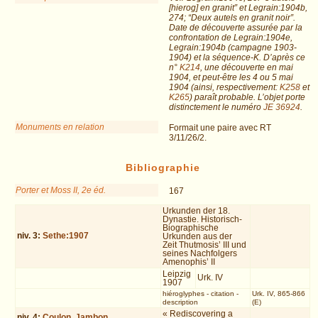
[hierog] en granit” et Legrain:1904b,
274; “Deux autels en granit noir”.
Date de découverte assurée par la
confrontation de Legrain:1904e,
Legrain:1904b (campagne 1903-
1904) et la séquence-K. D’après ce
n°
K214
, une découverte en mai
1904, et peut-être les 4 ou 5 mai
1904 (ainsi, respectivement:
K258
et
K265
) paraît probable. L’objet porte
distinctement le numéro
JE 36924
.
Monuments en relation
Formait une paire avec RT
3/11/26/2.
Bibliographie
Porter et Moss II, 2e éd.
167
Urkunden der 18.
Dynastie. Historisch-
Biographische
niv.
3
:
Sethe:1907
Urkunden aus der
Zeit Thutmosis’ III und
seines Nachfolgers
Amenophis’ II
Leipzig
Urk. IV
1907
hiéroglyphes
-
citation
-
Urk. IV, 865-866
description
(E)
« Rediscovering a
niv.
4
:
Coulon, Jambon,