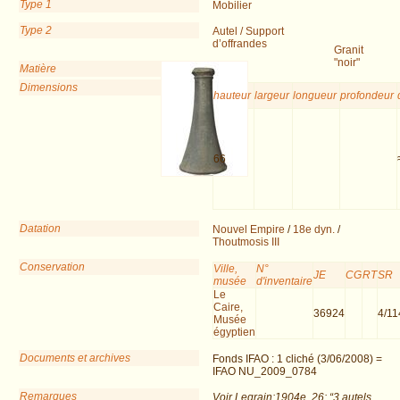
Type 1
Mobilier
Type 2
Autel / Support
d’offrandes
Granit
"noir"
Matière
Dimensions
hauteur
largeur
longueur
profondeur
66
Datation
Nouvel Empire
/
18e dyn.
/
Thoutmosis III
Conservation
Ville,
N°
JE
CG
RT
SR
musée
d'inventaire
Le
Caire,
36924
4/1
Musée
égyptien
Documents et archives
Fonds IFAO : 1 cliché (3/06/2008) =
IFAO NU_2009_0784
Remarques
Voir Legrain:1904e, 26: “3 autels