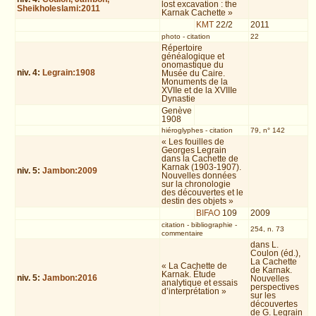
lost excavation : the
Sheikholeslami:2011
Karnak Cachette »
KMT
22/2
2011
photo
-
citation
22
Répertoire
généalogique et
onomastique du
niv.
4
:
Legrain:1908
Musée du Caire.
Monuments de la
XVIIe et de la XVIIIe
Dynastie
Genève
1908
hiéroglyphes
-
citation
79, n° 142
« Les fouilles de
Georges Legrain
dans la Cachette de
Karnak (1903-1907).
niv.
5
:
Jambon:2009
Nouvelles données
sur la chronologie
des découvertes et le
destin des objets »
BIFAO
109
2009
citation
-
bibliographie
-
254, n. 73
commentaire
dans L.
Coulon (éd.),
La Cachette
« La Cachette de
de Karnak.
Karnak. Étude
niv.
5
:
Jambon:2016
Nouvelles
analytique et essais
perspectives
d’interprétation »
sur les
découvertes
de G. Legrain