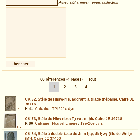
Auteur(s)(:année), revue, collection
60
références
(4 pages)
Tout
1
2
3
4
CK 32,
Stèle de Ḫnsw-ms, adorant la triade thébaine. Caire JE
36716
K 41
Calcaire
TPI
/
21e dyn.
+1
CK 73,
Stèle de Nbw-nb et Tȝ-wrt-m-ḥb. Caire JE 36718
K 86
Calcaire
Nouvel Empire
/
19e-20e dyn.
+6
CK 84,
Stèle à double-face de Jmn-ḥtp, dit Ḥwy [fils de Wn-ḥr
(M)]. Caire JE 37463