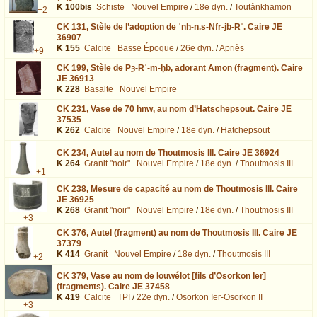
K 100bis
Schiste
Nouvel Empire
/
18e dyn.
/
Toutânkhamon
+2
CK 131,
Stèle de l’adoption de ʿnḫ-n.s-Nfr-jb-Rʿ. Caire JE
36907
K 155
Calcite
Basse Époque
/
26e dyn.
/
Apriès
+9
CK 199,
Stèle de Pȝ-Rʿ-m-ḥb, adorant Amon (fragment). Caire
JE 36913
K 228
Basalte
Nouvel Empire
CK 231,
Vase de 70 hnw, au nom d’Hatschepsout. Caire JE
37535
K 262
Calcite
Nouvel Empire
/
18e dyn.
/
Hatchepsout
CK 234,
Autel au nom de Thoutmosis III. Caire JE 36924
K 264
Granit "noir"
Nouvel Empire
/
18e dyn.
/
Thoutmosis III
+1
CK 238,
Mesure de capacité au nom de Thoutmosis III. Caire
JE 36925
K 268
Granit "noir"
Nouvel Empire
/
18e dyn.
/
Thoutmosis III
+3
CK 376,
Autel (fragment) au nom de Thoutmosis III. Caire JE
37379
K 414
Granit
Nouvel Empire
/
18e dyn.
/
Thoutmosis III
+2
CK 379,
Vase au nom de Iouwélot [fils d’Osorkon Ier]
(fragments). Caire JE 37458
K 419
Calcite
TPI
/
22e dyn.
/
Osorkon Ier-Osorkon II
+3