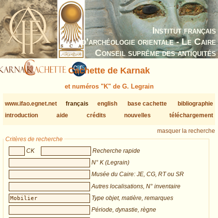
Institut français
d’archéologie orientale - Le Caire
Conseil suprême des antiquités
Cachette de Karnak
et numéros "K" de G. Legrain
www.ifao.egnet.net
français
english
base cachette
bibliographie
introduction
aide
crédits
nouvelles
téléchargement
masquer la recherche
Critères de recherche
CK
Recherche rapide
N° K (Legrain)
Musée du Caire: JE, CG, RT ou SR
Autres localisations, N° inventaire
Type objet, matière, remarques
Période, dynastie, règne