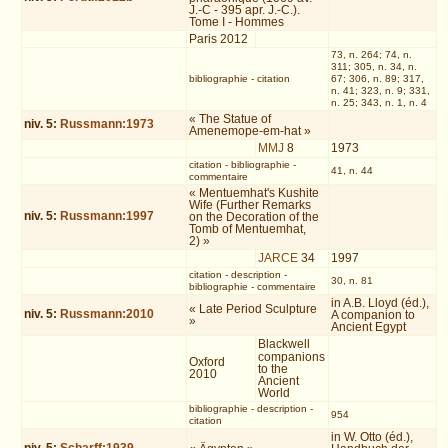
J.-C - 395 apr. J.-C.).
Tome I - Hommes
Paris 2012
73, n. 264; 74, n.
311; 305, n. 34, n.
bibliographie
-
citation
67; 306, n. 89; 317,
n. 41; 323, n. 9; 331,
n. 25; 343, n. 1, n. 4
« The Statue of
niv.
5
:
Russmann:1973
Amenemope-em-hat »
MMJ
8
1973
citation
-
bibliographie
-
41, n. 44
commentaire
« Mentuemhat's Kushite
Wife (Further Remarks
niv.
5
:
Russmann:1997
on the Decoration of the
Tomb of Mentuemhat,
2) »
JARCE
34
1997
citation
-
description
-
30, n. 81
bibliographie
-
commentaire
in A.B. Lloyd (éd.),
« Late Period Sculpture
niv.
5
:
Russmann:2010
A companion to
»
Ancient Egypt
Blackwell
companions
Oxford
to the
2010
Ancient
World
bibliographie
-
description
-
954
citation
in W. Otto (éd.),