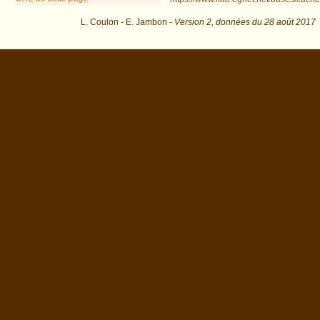
L. Coulon - E. Jambon -
Version 2,
données du
28 août 2017
dat=Tanutamun&os=1 : exécutée en 0.01958 s.