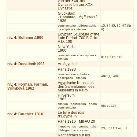
von der XXII. bis
Dynastie bis zur XXX.
Dynastie
Glückstadt
ÄgForsch 1
- Hamburg
1936
commentaire
-
bibliographie
-
15; 84-85; 89; 97 (Nr.
description
-
citation
6)
Egyptian Sculpture of the
niv.
4
:
Bothmer:1960
Late Period. 700 B.C. to
A.D. 100
New York
1960
commentaire
-
description
-
8; 11; 115; 116
citation
niv.
4
:
Donadoni:1993
Art égyptien
Paris 1993
commentaire
-
photo
-
482 (1); 484
description
-
citation
Ägyptische Kunst aus
niv.
4
:
Forman, Forman,
den Sammlungen des
Vilímková:1962
Museums in Kairo
Hilversum
1962
citation
-
description
-
photo
-
68; pl. 104
commentaire
Le livre des rois
niv.
4
:
Gauthier:1916
d’Égypte, IV
Paris 1916
MIFAO 20
hiéroglyphes
-
commentaire
-
23, n° 31,3 et n. 1
bibliographie
-
citation
Recherches sur les