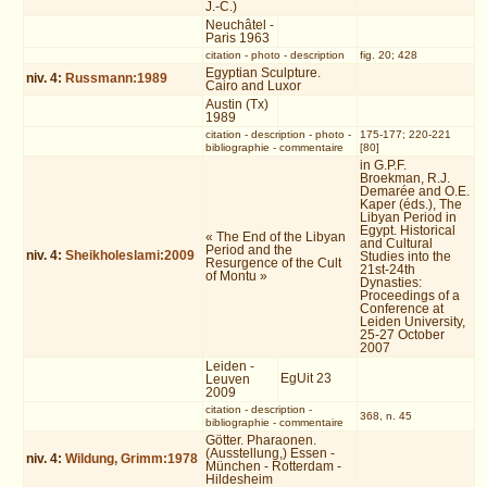
J.-C.)
Neuchâtel -
Paris 1963
citation
-
photo
-
description
fig. 20; 428
Egyptian Sculpture.
niv.
4
:
Russmann:1989
Cairo and Luxor
Austin (Tx)
1989
citation
-
description
-
photo
-
175-177; 220-221
bibliographie
-
commentaire
[80]
in G.P.F.
Broekman, R.J.
Demarée and O.E.
Kaper (éds.), The
Libyan Period in
Egypt. Historical
« The End of the Libyan
and Cultural
Period and the
niv.
4
:
Sheikholeslami:2009
Studies into the
Resurgence of the Cult
21st-24th
of Montu »
Dynasties:
Proceedings of a
Conference at
Leiden University,
25-27 October
2007
Leiden -
EgUit 23
Leuven
2009
citation
-
description
-
368, n. 45
bibliographie
-
commentaire
Götter. Pharaonen.
(Ausstellung,) Essen -
niv.
4
:
Wildung, Grimm:1978
München - Rotterdam -
Hildesheim