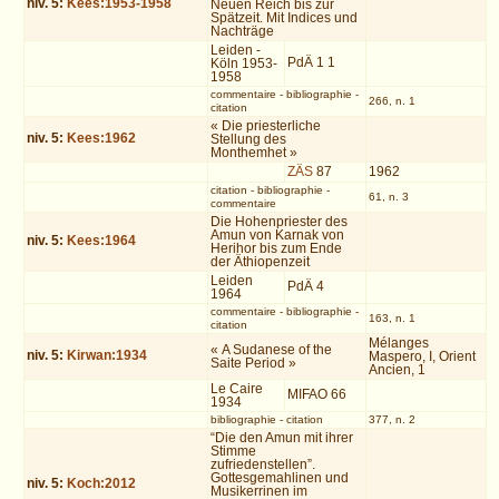
niv.
5
:
Kees:1953-1958
Neuen Reich bis zur
Spätzeit. Mit Indices und
Nachträge
Leiden -
PdÄ 1 1
Köln 1953-
1958
commentaire
-
bibliographie
-
266, n. 1
citation
« Die priesterliche
niv.
5
:
Kees:1962
Stellung des
Monthemhet »
ZÄS
87
1962
citation
-
bibliographie
-
61, n. 3
commentaire
Die Hohenpriester des
Amun von Karnak von
niv.
5
:
Kees:1964
Herihor bis zum Ende
der Äthiopenzeit
Leiden
PdÄ 4
1964
commentaire
-
bibliographie
-
163, n. 1
citation
Mélanges
« A Sudanese of the
niv.
5
:
Kirwan:1934
Maspero, I, Orient
Saite Period »
Ancien, 1
Le Caire
MIFAO 66
1934
bibliographie
-
citation
377, n. 2
“Die den Amun mit ihrer
Stimme
zufriedenstellen”.
Gottesgemahlinen und
niv.
5
:
Koch:2012
Musikerrinen im