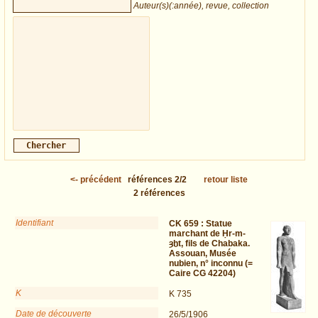
Auteur(s)(:année), revue, collection
<-
précédent
références
2/2
retour liste
2
références
Identifiant
CK 659 :
Statue
marchant de Ḥr-m-
ȝḫt, fils de Chabaka.
Assouan, Musée
nubien, n° inconnu (=
Caire CG 42204)
K
K 735
Date de découverte
26/5/1906