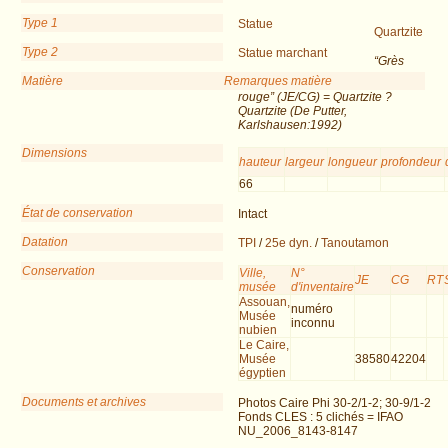
Type 1
Statue
Quartzite
Type 2
Statue marchant
“Grès
Matière
Remarques matière
rouge” (JE/CG) = Quartzite ?
Quartzite (De Putter,
Karlshausen:1992)
Dimensions
hauteur
largeur
longueur
profondeur
66
État de conservation
Intact
Datation
TPI
/
25e dyn.
/
Tanoutamon
Conservation
Ville,
N°
JE
CG
RT
musée
d'inventaire
Assouan,
numéro
Musée
inconnu
nubien
Le Caire,
Musée
38580
42204
égyptien
Documents et archives
Photos Caire Phi 30-2/1-2; 30-9/1-2
Fonds CLES : 5 clichés = IFAO
NU_2006_8143-8147