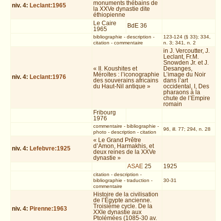
monuments thébains de
niv.
4
:
Leclant:1965
la XXVe dynastie dite
éthiopienne
Le Caire
BdE 36
1965
bibliographie
-
description
-
123-124 (§ 33); 334,
citation
-
commentaire
n. 3; 341, n. 2
in J. Vercoutter, J.
Leclant, Fr.M.
Snowden Jr. et J.
« II. Koushites et
Desanges,
Méroïtes : l’iconographie
L’image du Noir
niv.
4
:
Leclant:1976
des souverains africains
dans l’art
du Haut-Nil antique »
occidental, I, Des
pharaons à la
chute de l’Empire
romain
Fribourg
1976
commentaire
-
bibliographie
-
96, ill. 77; 294, n. 28
photo
-
description
-
citation
« Le Grand Prêtre
d’Amon, Harmakhis, et
niv.
4
:
Lefebvre:1925
deux reines de la XXVe
dynastie »
ASAE
25
1925
citation
-
description
-
bibliographie
-
traduction
-
30-31
commentaire
Histoire de la civilisation
de l’Égypte ancienne.
Troisième cycle. De la
niv.
4
:
Pirenne:1963
XXIe dynastie aux
Ptolémées (1085-30 av.