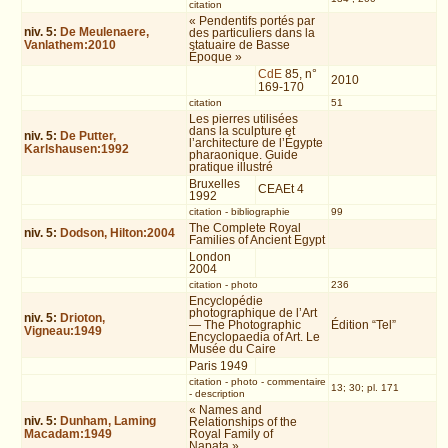
citation
« Pendentifs portés par
niv.
5
:
De Meulenaere,
des particuliers dans la
Vanlathem:2010
statuaire de Basse
Époque »
CdE
85, n°
2010
169-170
citation
51
Les pierres utilisées
dans la sculpture et
niv.
5
:
De Putter,
l’architecture de l’Égypte
Karlshausen:1992
pharaonique. Guide
pratique illustré
Bruxelles
CEAEt 4
1992
citation
-
bibliographie
99
The Complete Royal
niv.
5
:
Dodson, Hilton:2004
Families of Ancient Egypt
London
2004
citation
-
photo
236
Encyclopédie
photographique de l’Art
niv.
5
:
Drioton,
— The Photographic
Édition “Tel”
Vigneau:1949
Encyclopaedia of Art. Le
Musée du Caire
Paris 1949
citation
-
photo
-
commentaire
13; 30; pl. 171
-
description
« Names and
niv.
5
:
Dunham, Laming
Relationships of the
Macadam:1949
Royal Family of
Napata »