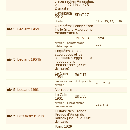
thebanischen Amunstaat
von der 22. bis zur 26.
Dynastie
Dettelbach
SRaT 27
2012
citation
11, n. 93; 12, n. 99
« Le prêtre Pekiry et son
niv.
5
:
Leclant:1954
fils le Grand Majordome
Akhamenrou »
JNES
13
1954
citation
-
commentaire
-
156
bibliographie
Enquêtes sur les
sacerdoces et les
sanctuaires égyptiens à
niv.
5
:
Leclant:1954b
l’époque dite
“éthiopienne” (XXVe
dynastie)
Le Caire
BdE 17
1954
commentaire
-
bibliographie
-
ix, n. 2; 51
citation
niv.
5
:
Leclant:1961
Montouemhat
Le Caire
BdE 35
1961
citation
-
bibliographie
-
275, n. 1
commentaire
Histoire des Grands
Prêtres d’Amon de
niv.
5
:
Lefebvre:1929b
Karnak jusqu’à la XXIe
dynastie
Paris 1929