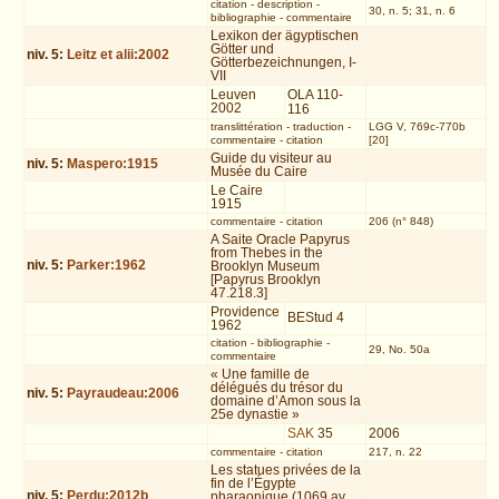
citation
-
description
-
30, n. 5; 31, n. 6
bibliographie
-
commentaire
Lexikon der ägyptischen
Götter und
niv.
5
:
Leitz et alii:2002
Götterbezeichnungen, I-
VII
Leuven
OLA 110-
2002
116
translittération
-
traduction
-
LGG V, 769c-770b
commentaire
-
citation
[20]
Guide du visiteur au
niv.
5
:
Maspero:1915
Musée du Caire
Le Caire
1915
commentaire
-
citation
206 (n° 848)
A Saite Oracle Papyrus
from Thebes in the
niv.
5
:
Parker:1962
Brooklyn Museum
[Papyrus Brooklyn
47.218.3]
Providence
BEStud 4
1962
citation
-
bibliographie
-
29, No. 50a
commentaire
« Une famille de
délégués du trésor du
niv.
5
:
Payraudeau:2006
domaine d’Amon sous la
25e dynastie »
SAK
35
2006
commentaire
-
citation
217, n. 22
Les statues privées de la
fin de l’Égypte
niv.
5
:
Perdu:2012b
pharaonique (1069 av.