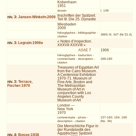
Kobenhavn
1951
dessin
I, 148
Inschriften der Spätzeit.
niv.
3
:
Jansen-Winkeln:2009
Teil III. Die 25. Dynastie
Wiesbaden
2009
hiéroglyphes
-
bibliographie
-
JWIS III, 347 (Nr 52.4)
citation
« Notes d’inspection.
niv.
3
:
Legrain:1906e
XXXVII-XXXVIII »
ASAE
7
1906
hiéroglyphes
-
traduction
-
commentaire
-
description
-
188-190
citation
Treasures of Egyptian Art
from the Cairo Museum.
A Centennial Exhibition
1970-71. Museum of
niv.
3
:
Terrace,
Fine Arts, Boston and
Fischer:1970
The Metropolitan
Museum of Art in
conjunction with Los
Angeles County
Museum of Art
London —
New York
1970
commentaire
-
photo
-
157-160; 164; 168
description
-
citation
(No. 36)
Die Menschliche Figur in
der Rundplastik des
Ägyptischen Spätzeit
niv.
4
:
Bosse:1936