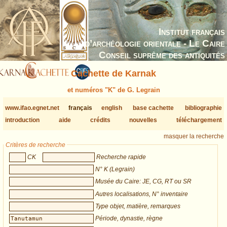
Institut français
d’archéologie orientale - Le Caire
Conseil suprême des antiquités
Cachette de Karnak
et numéros "K" de G. Legrain
www.ifao.egnet.net
français
english
base cachette
bibliographie
introduction
aide
crédits
nouvelles
téléchargement
masquer la recherche
Critères de recherche
CK
Recherche rapide
N° K (Legrain)
Musée du Caire: JE, CG, RT ou SR
Autres localisations, N° inventaire
Type objet, matière, remarques
Période, dynastie, règne