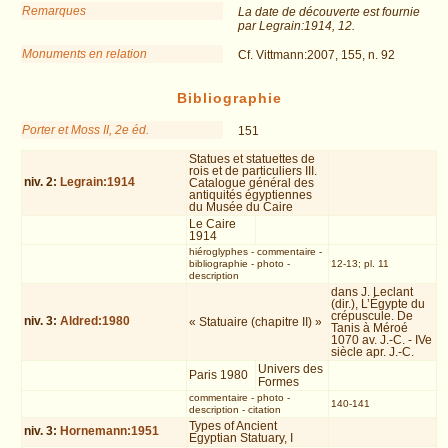
Remarques
La date de découverte est fournie
par Legrain:1914, 12.
Monuments en relation
Cf. Vittmann:2007, 155, n. 92
Bibliographie
Porter et Moss II, 2e éd.
151
Statues et statuettes de
rois et de particuliers III.
niv.
2
:
Legrain:1914
Catalogue général des
antiquités égyptiennes
du Musée du Caire
Le Caire
1914
hiéroglyphes
-
commentaire
-
bibliographie
-
photo
-
12-13; pl. 11
description
dans J. Leclant
(dir.), L’Égypte du
crépuscule. De
niv.
3
:
Aldred:1980
« Statuaire (chapitre II) »
Tanis à Méroé
1070 av. J.-C. - IVe
siècle apr. J.-C.
Univers des
Paris 1980
Formes
commentaire
-
photo
-
140-141
description
-
citation
Types of Ancient
niv.
3
:
Hornemann:1951
Egyptian Statuary, I