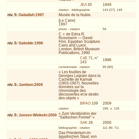
JEA
35
1949
citation
-
bibliographie
143 [27]; 149
niv.
5
:
Gaballah:1997
Musée de la Nubie
[Le Caire]
1997
photo
-
citation
56
C. r. de Edna R.
Russmann — David
Finn, Egyptian Sculpture.
niv.
5
:
Gabolde:1996
Cairo and Luxor,
London, British Museum
Publications, 1990
CdE
71, n°
1996
143
commentaire
-
citation
96 [80]
« Les fouilles de
Georges Legrain dans la
Cachette de Karnak
(1903-1907). Nouvelles
niv.
5
:
Jambon:2009
données sur la
chronologie des
découvertes et le destin
des objets »
BIFAO
109
2009
citation
266, n. 126
« Zum Verständnis der
niv.
5
:
Jansen-Winkeln:2000
“Saitischen Formel” »
SAK
28
2000
bibliographie
-
citation
111 (Nr. 71)
Das Priestertum im
ägyptischen Staat, von