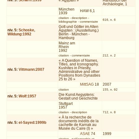
niv.
5
:
Scharff:1939
« Ägypten »
Handbuch der
Archäologie, 1
München
HAW 6,1
1939
citation
-
description
-
616, n. 6
bibliographie
-
commentaire
Gott und Götter im Alten
niv.
5
:
Schoske,
Ägypten : (Ausstellung,)
Wildung:1992
Berlin - München -
Hamburg
Mainz am
Rhein
1992
citation
-
commentaire
212, n. 2
« A Question of Names,
Titles, and Iconography.
Kushites in Priestly,
niv.
5
:
Vittmann:2007
Administrative and other
Positions from Dynasties
25 to 26 »
MittSAG
18
2007
citation
155, n. 92
Die Kunst Aegyptens:
niv.
5
:
Wolf:1957
Gestalt und Geschichte
Stuttgart
1957
citation
-
description
712, n. 8
« À la recherche de
documents inédits de la
niv.
5
:
el-Sayed:1999b
cachette de Karnak au
Musée du Caire (I) »
ASAE
74
1999
citation
-
paléographie et