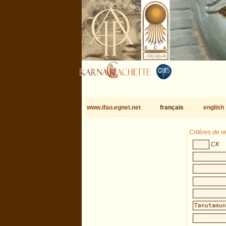
www.ifao.egnet.net
français
english
Critères de 
CK