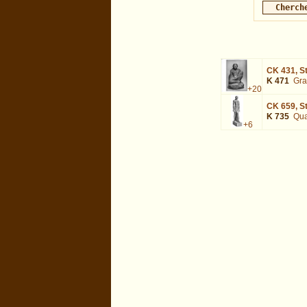
CK 431,
S
K 471
Gra
+20
CK 659,
S
K 735
Qua
+6
dat=Tanutamun : exécutée en 0.012942 s.