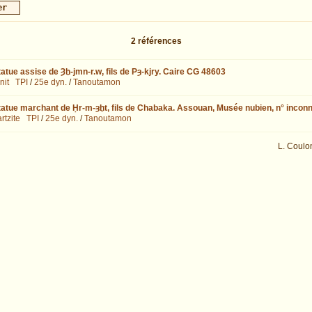
2
références
tatue assise de Ȝḫ-jmn-r.w, fils de Pȝ-kjry. Caire CG 48603
nit
TPI
/
25e dyn.
/
Tanoutamon
tatue marchant de Ḥr-m-ȝḫt, fils de Chabaka. Assouan, Musée nubien, n° incon
rtzite
TPI
/
25e dyn.
/
Tanoutamon
L. Coulo