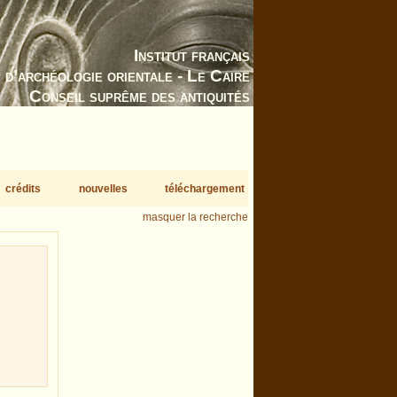
Institut français
d’archéologie orientale - Le Caire
Conseil suprême des antiquités
crédits
nouvelles
téléchargement
masquer la recherche