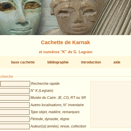
Cachette de Karnak
et numéros "K" de G. Legrain
base cachette
bibliographie
introduction
aide
recherche
Recherche rapide
N° K (Legrain)
Musée du Caire: JE, CG, RT ou SR
Autres localisations, N° inventaire
Type objet, matière, remarques
Période, dynastie, règne
Auteur(s)(:année), revue, collection