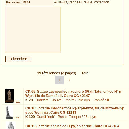
Auteur(s)(:année), revue, collection
19
références
(2 pages)
Tout
1
2
CK 65,
Statue agenouillée naophore (Ptah-Tatenen) de Ḫʿ-m-
Wȝst, fils de Ramsès II. Caire CG 42147
K 78
Quartzite
Nouvel Empire
/
19e dyn.
/
Ramsès II
+11
CK 105,
Statue marchant de Pȝ-šrj-n-mwt, fils de Mnṯw-m-ḥȝt
et de Wḏȝ-rn.s. Caire CG 42243
K 129
Granit "noir"
Basse Époque
/
26e dyn.
+25
CK 152,
Statue assise de Ḥʿpy, en scribe. Caire CG 42184