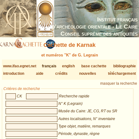
Institut français
d’archéologie orientale - Le Caire
Conseil suprême des antiquités
Cachette de Karnak
et numéros "K" de G. Legrain
www.ifao.egnet.net
français
english
base cachette
bibliographie
introduction
aide
crédits
nouvelles
téléchargement
masquer la recherche
Critères de recherche
CK
Recherche rapide
N° K (Legrain)
Musée du Caire: JE, CG, RT ou SR
Autres localisations, N° inventaire
Type objet, matière, remarques
Période, dynastie, règne