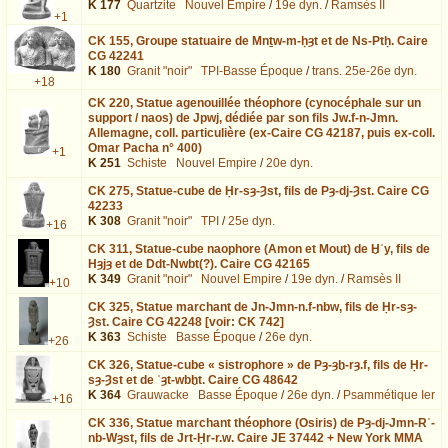
K 177
Quartzite
Nouvel Empire
/
19e dyn.
/
Ramsès II
+1
CK 155,
Groupe statuaire de Mnṯw-m-ḥȝt et de Ns-Ptḥ. Caire
CG 42241
K 180
Granit "noir"
TPI-Basse Époque
/
trans. 25e-26e dyn.
+18
CK 220,
Statue agenouillée théophore (cynocéphale sur un
support / naos) de Jpwj, dédiée par son fils Jw.f-n-Jmn.
Allemagne, coll. particulière (ex-Caire CG 42187, puis ex-coll.
Omar Pacha n° 400)
+1
K 251
Schiste
Nouvel Empire
/
20e dyn.
CK 275,
Statue-cube de Ḥr-sȝ-Ȝst, fils de Pȝ-dj-Ȝst. Caire CG
42233
K 308
Granit "noir"
TPI
/
25e dyn.
+16
CK 311,
Statue-cube naophore (Amon et Mout) de Ḫʿy, fils de
Hȝjȝ et de Ddt-Nwbt(?). Caire CG 42165
K 349
Granit "noir"
Nouvel Empire
/
19e dyn.
/
Ramsès II
+10
CK 325,
Statue marchant de Jn-Jmn-n.f-nbw, fils de Ḥr-sȝ-
Ȝst. Caire CG 42248 [voir: CK 742]
K 363
Schiste
Basse Époque
/
26e dyn.
+26
CK 326,
Statue-cube « sistrophore » de Pȝ-ȝḫ-rȝ.f, fils de Ḥr-
sȝ-Ȝst et de ʿȝt-wbḫt. Caire CG 48642
K 364
Grauwacke
Basse Époque
/
26e dyn.
/
Psammétique Ier
+16
CK 336,
Statue marchant théophore (Osiris) de Pȝ-dj-Jmn-Rʿ-
nb-Wȝst, fils de Jrt-Ḥr-r.w. Caire JE 37442 + New York MMA