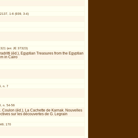
 2137, 1-6 (939, 3-4)
 321 (err. JE 37323)
Tiradritti (éd.), Egyptian Treasures from the Egyptian
m in Cairo
, n. 7
, n. 54-56
. Coulon (éd.), La Cachette de Karnak. Nouvelles
ctives sur les découvertes de G. Legrain
 46; 170