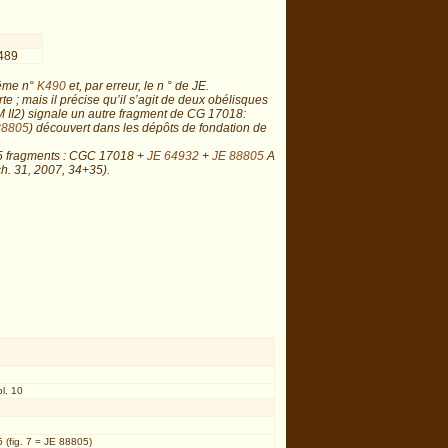
489
même n°
K490
et, par erreur, le n ° de JE.
 ; mais il précise qu’il s’agit de deux obélisques
M II2) signale un autre fragment de CG 17018:
88805
) découvert dans les dépôts de fondation de
5 fragments : CGC 17018 +
JE 64932
+
JE 88805
A
ch. 31, 2007, 34+35).
pl. 10
 (fig. 7 = JE 88805)