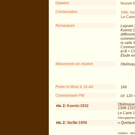
Datation
Nouvel 
Conservation
Ville, m
Le Caire
Remarques
Legrain:
Kuentz:1
différen
commerce
la salle 
Communic
et B + C
Étude en
Monuments en relation
Obélisq
Porter et Moss II, 2e éd.
166
Commentaire PM
(cf. 120
Obélisque
niv.
2
:
Kuentz:1932
1308-1315
Le Caire 
hiéroglyphe
niv.
2
:
Varille:1950
« Quelques
citation
-
des