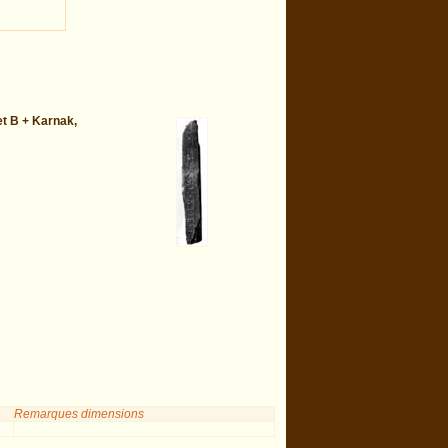
t B + Karnak,
Remarques dimensions