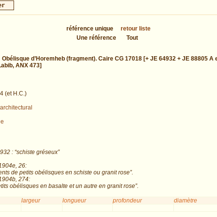
référence unique
retour liste
Une référence
Tout
:
Obélisque d’Horemheb (fragment). Caire CG 17018 [+ JE 64932 + JE 88805 A e
Labib, ANX 473]
4 (et H.C.)
architectural
ue
932 : “schiste gréseux”
1904e, 26:
nts de petits obélisques en schiste ou granit rose”.
1904b, 274:
its obélisques en basalte et un autre en granit rose”.
largeur
longueur
profondeur
diamètre