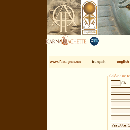
www.ifao.egnet.net
français
english
Critères de 
CK