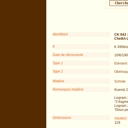
Identifiant
CK 842 
Cheikh 
K
K 490bis
Date de découverte
10/6/190
Type 1
Elément 
Type 2
Obélisq
Matière
Schiste
Remarques matière
Kuentz:1
Legrain:
“3 fragme
Legrain:
“Deux pet
Dimensions
hauteur
119