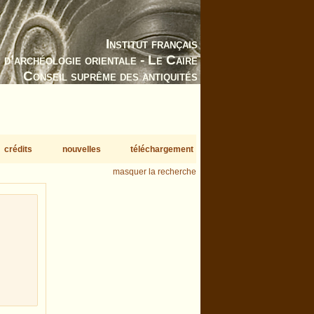
Institut français
d’archéologie orientale - Le Caire
Conseil suprême des antiquités
crédits
nouvelles
téléchargement
masquer la recherche