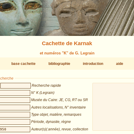
Cachette de Karnak
et numéros "K" de G. Legrain
base cachette
bibliographie
introduction
aide
recherche
Recherche rapide
N° K (Legrain)
Musée du Caire: JE, CG, RT ou SR
Autres localisations, N° inventaire
Type objet, matière, remarques
Période, dynastie, règne
Auteur(s)(:année), revue, collection