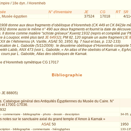
Empire
/
18e dyn.
/
Horemheb
usée
N° d'inventaire
JE
CG
RT
SR
, Musée égyptien
37524
17018
4/11
1908 donne aux deux fragments d’obélisque d’Horemheb (CK 449 et CK 842)le 
932 donne aussi le même n° 490 aux deux fragments et fournit la date de découverte
ts. Il donne comme matière “schiste gréseux”.Kuentz:1932 (repris et complété par P
 à Louqsor, entré plus tard
JE 64932
); PM II2, 120 signale un autre fragment (
JE 
XXX de l’Akhmenou (A. Varille, ASAE 50, 1950, fig. 7 haut et bas, p. 132-133).
ation de L. Gabolde (5/11/2009) : le deuxième obélisque d’Horemheb comporte 
heikh Labib, ANX 473 (voir L. Gabolde, « An atlas of the obelisks of Karnak », EgAr
 cours par L. Gabolde, Atlas des obélisques de Karnak.
ue d’Horemheb symétrique CG 17017
Bibliographie
 = JE 88805)
s. Catalogue général des Antiquités Égyptiennes du Musée du Caire. N°
 et 17001-17036.
1932
s
-
commentaire
-
bibliographie
-
photo
-
dessin
-
description
34-35; 
 notes sur le sanctuaire axial du grand temple d’Amon à Karnak »
ASAE
50
1950
cription
-
bibliographie
-
commentaire
-
hiéroglyphes
133-135