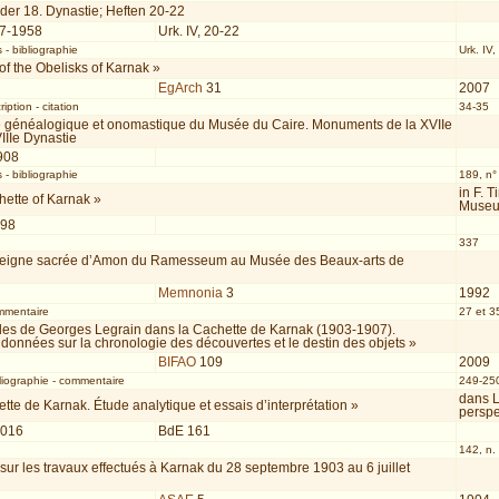
der 18. Dynastie; Heften 20-22
57-1958
Urk. IV, 20-22
s
-
bibliographie
Urk. IV,
 of the Obelisks of Karnak »
EgArch
31
2007
ription
-
citation
34-35
e généalogique et onomastique du Musée du Caire. Monuments de la XVIIe
VIIIe Dynastie
908
s
-
bibliographie
189, n°
in F. 
hette of Karnak »
Museu
998
337
eigne sacrée d’Amon du Ramesseum au Musée des Beaux-arts de
Memnonia
3
1992
mmentaire
27 et 35
lles de Georges Legrain dans la Cachette de Karnak (1903-1907).
données sur la chronologie des découvertes et le destin des objets »
BIFAO
109
2009
liographie
-
commentaire
249-250
dans L
tte de Karnak. Étude analytique et essais d’interprétation »
perspe
2016
BdE 161
142, n.
sur les travaux effectués à Karnak du 28 septembre 1903 au 6 juillet