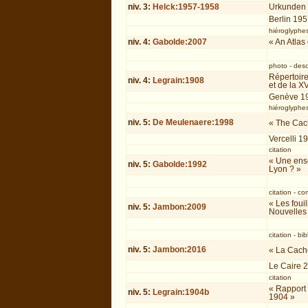
niv.
3
:
Helck:1957-1958
Urkunden 
Berlin 19
hiéroglyphe
niv.
4
:
Gabolde:2007
« An Atlas
photo
-
desc
Répertoir
niv.
4
:
Legrain:1908
et de la X
Genève 1
hiéroglyphe
niv.
5
:
De Meulenaere:1998
« The Cac
Vercelli 1
citation
« Une ens
niv.
5
:
Gabolde:1992
Lyon ? »
citation
-
co
« Les foui
niv.
5
:
Jambon:2009
Nouvelles 
citation
-
bib
niv.
5
:
Jambon:2016
« La Cache
Le Caire 
citation
« Rapport 
niv.
5
:
Legrain:1904b
1904 »