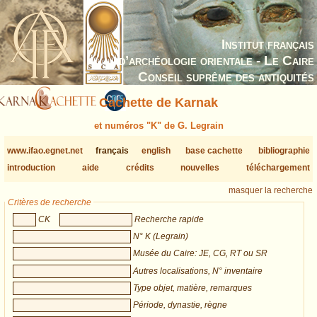
Institut français
d’archéologie orientale - Le Caire
Conseil suprême des antiquités
Cachette de Karnak
et numéros "K" de G. Legrain
www.ifao.egnet.net
français
english
base cachette
bibliographie
introduction
aide
crédits
nouvelles
téléchargement
masquer la recherche
Critères de recherche
CK
Recherche rapide
N° K (Legrain)
Musée du Caire: JE, CG, RT ou SR
Autres localisations, N° inventaire
Type objet, matière, remarques
Période, dynastie, règne