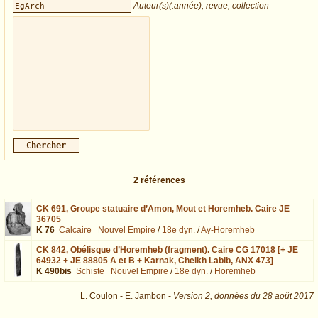
Auteur(s)(:année), revue, collection
2
références
CK 691,
Groupe statuaire d’Amon, Mout et Horemheb. Caire JE
36705
K 76
Calcaire
Nouvel Empire
/
18e dyn.
/
Ay-Horemheb
CK 842,
Obélisque d’Horemheb (fragment). Caire CG 17018 [+ JE
64932 + JE 88805 A et B + Karnak, Cheikh Labib, ANX 473]
K 490bis
Schiste
Nouvel Empire
/
18e dyn.
/
Horemheb
L. Coulon - E. Jambon -
Version 2,
données du
28 août 2017
biblio=EgArch : exécutée en 0.013297 s.