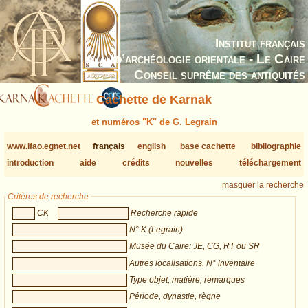
Institut français
d’archéologie orientale - Le Caire
Conseil suprême des antiquités
Cachette de Karnak
et numéros "K" de G. Legrain
www.ifao.egnet.net
français
english
base cachette
bibliographie
introduction
aide
crédits
nouvelles
téléchargement
masquer la recherche
Critères de recherche
CK
Recherche rapide
N° K (Legrain)
Musée du Caire: JE, CG, RT ou SR
Autres localisations, N° inventaire
Type objet, matière, remarques
Période, dynastie, règne