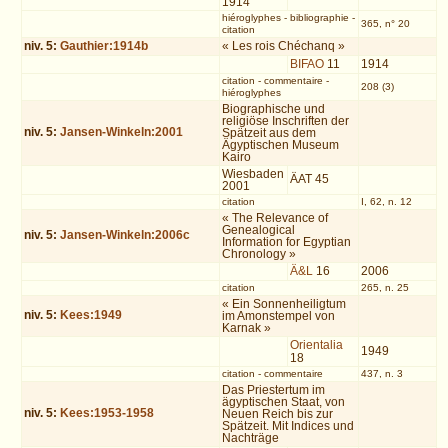
1914
hiéroglyphes
-
bibliographie
-
365, n° 20
citation
niv.
5
:
Gauthier:1914b
« Les rois Chéchanq »
BIFAO
11
1914
citation
-
commentaire
-
208 (3)
hiéroglyphes
Biographische und
religiöse Inschriften der
niv.
5
:
Jansen-Winkeln:2001
Spätzeit aus dem
Ägyptischen Museum
Kairo
Wiesbaden
ÄAT 45
2001
citation
I, 62, n. 12
« The Relevance of
Genealogical
niv.
5
:
Jansen-Winkeln:2006c
Information for Egyptian
Chronology »
Ä&L
16
2006
citation
265, n. 25
« Ein Sonnenheiligtum
niv.
5
:
Kees:1949
im Amonstempel von
Karnak »
Orientalia
1949
18
citation
-
commentaire
437, n. 3
Das Priestertum im
ägyptischen Staat, von
niv.
5
:
Kees:1953-1958
Neuen Reich bis zur
Spätzeit. Mit Indices und
Nachträge