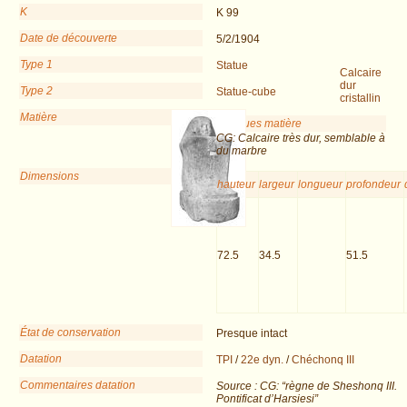
K
K 99
Date de découverte
5/2/1904
Type 1
Statue
Calcaire
dur
Type 2
Statue-cube
cristallin
Matière
Remarques matière
CG: Calcaire très dur, semblable à
du marbre
Dimensions
hauteur
largeur
longueur
profondeur
72.5
34.5
51.5
État de conservation
Presque intact
Datation
TPI
/
22e dyn.
/
Chéchonq III
Commentaires datation
Source : CG: “règne de Sheshonq III.
Pontificat d’Harsiesi”