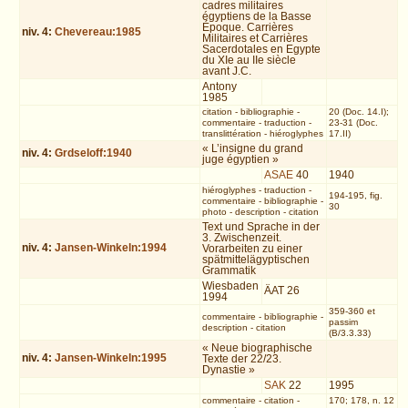
cadres militaires
égyptiens de la Basse
Époque. Carrières
niv.
4
:
Chevereau:1985
Militaires et Carrières
Sacerdotales en Egypte
du XIe au IIe siècle
avant J.C.
Antony
1985
citation
-
bibliographie
-
20 (Doc. 14.I);
commentaire
-
traduction
-
23-31 (Doc.
translittération
-
hiéroglyphes
17.II)
« L’insigne du grand
niv.
4
:
Grdseloff:1940
juge égyptien »
ASAE
40
1940
hiéroglyphes
-
traduction
-
194-195, fig.
commentaire
-
bibliographie
-
30
photo
-
description
-
citation
Text und Sprache in der
3. Zwischenzeit.
niv.
4
:
Jansen-Winkeln:1994
Vorarbeiten zu einer
spätmittelägyptischen
Grammatik
Wiesbaden
ÄAT 26
1994
359-360 et
commentaire
-
bibliographie
-
passim
description
-
citation
(B/3.3.33)
« Neue biographische
niv.
4
:
Jansen-Winkeln:1995
Texte der 22/23.
Dynastie »
SAK
22
1995
commentaire
-
citation
-
170; 178, n. 12