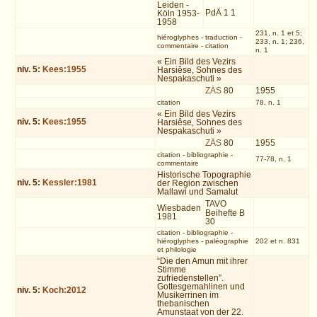
Leiden -
PdÄ 1 1
Köln 1953-
1958
231, n. 1 et 5;
hiéroglyphes
-
traduction
-
233, n. 1; 236,
commentaire
-
citation
n. 1
« Ein Bild des Vezirs
niv.
5
:
Kees:1955
Harsiêse, Sohnes des
Nespakaschuti »
ZÄS
80
1955
citation
78, n. 1
« Ein Bild des Vezirs
niv.
5
:
Kees:1955
Harsiêse, Sohnes des
Nespakaschuti »
ZÄS
80
1955
citation
-
bibliographie
-
77-78, n. 1
commentaire
Historische Topographie
niv.
5
:
Kessler:1981
der Region zwischen
Mallawi und Samalut
TAVO
Wiesbaden
Beihefte B
1981
30
citation
-
bibliographie
-
hiéroglyphes
-
paléographie
202 et n. 831
et philologie
“Die den Amun mit ihrer
Stimme
zufriedenstellen”.
Gottesgemahlinen und
niv.
5
:
Koch:2012
Musikerrinen im
thebanischen
Amunstaat von der 22.