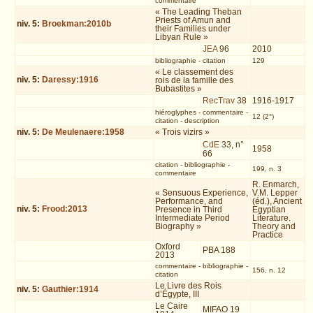
commentaire
« The Leading Theban
Priests of Amun and
niv.
5
:
Broekman:2010b
their Families under
Libyan Rule »
JEA
96
2010
bibliographie
-
citation
129
« Le classement des
niv.
5
:
Daressy:1916
rois de la famille des
Bubastites »
RecTrav
38
1916-1917
hiéroglyphes
-
commentaire
-
12 (2°)
citation
-
description
niv.
5
:
De Meulenaere:1958
« Trois vizirs »
CdE
33, n°
1958
66
citation
-
bibliographie
-
199, n. 3
commentaire
R. Enmarch,
« Sensuous Experience,
V.M. Lepper
Performance, and
(éd.), Ancient
niv.
5
:
Frood:2013
Presence in Third
Egyptian
Intermediate Period
Literature.
Biography »
Theory and
Practice
Oxford
PBA 188
2013
commentaire
-
bibliographie
-
156, n. 12
citation
Le Livre des Rois
niv.
5
:
Gauthier:1914
d’Égypte, III
Le Caire
MIFAO 19