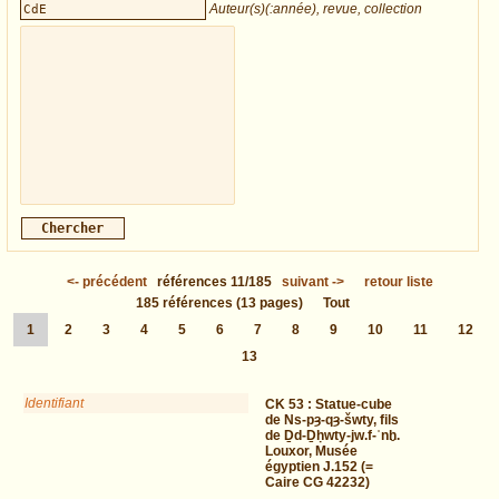
Auteur(s)(:année), revue, collection
<-
précédent
références
11/185
suivant
->
retour liste
185
références
(13 pages)
Tout
1
2
3
4
5
6
7
8
9
10
11
12
13
Identifiant
CK 53 :
Statue-cube
de Ns-pȝ-qȝ-šwty, fils
de Ḏd-Ḏḥwty-jw.f-ʿnḫ.
Louxor, Musée
égyptien J.152 (=
Caire CG 42232)