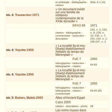
et philologie
-
bibliographie
-
(Dok. A.1.14)
citation
« Un document inédit
sur une famille de
niv.
4
:
Traunecker:1971
militaires
contemporaine de la
XXIIe dynastie »
BIFAO
69
1971
220, n. 2; 224,
citation
-
bibliographie
-
n. 8; 229, n.
commentaire
-
traduction
-
10; 230, n. 7;
description
231; 232, n. 1;
236-237, n. 2
« La localité [tȝ-st-mry-
Ḏḥwty] établissement
niv.
4
:
Yoyotte:1950
militaire du temps de
Mérenptah »
RdE
7
1950
hiéroglyphes
-
traduction
-
64-65
bibliographie
-
citation
« La localité [tȝ-st-mry-
Ḏḥwty] établissement
niv.
4
:
Yoyotte:1950
militaire du temps de
Mérenptah »
RdE
7
1950
hiéroglyphes
-
traduction
-
bibliographie
-
citation
-
64-65 (III)
commentaire
niv.
5
:
Baines, Malek:2005
Atlas of Ancient Egypt
Cairo 2005
citation
-
description
-
photo
48
Les noms royaux dans