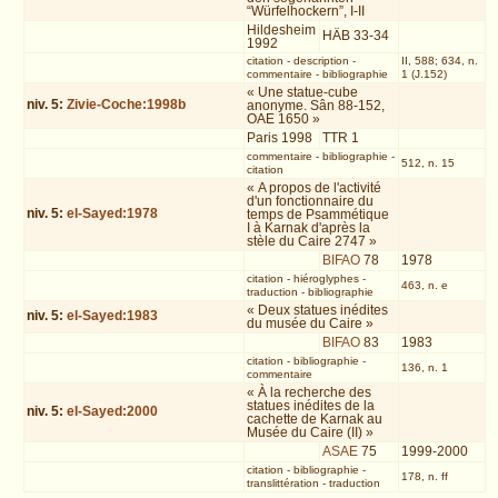
“Würfelhockern”, I-II
Hildesheim
HÄB 33-34
1992
citation
-
description
-
II, 588; 634, n.
commentaire
-
bibliographie
1 (J.152)
« Une statue-cube
niv.
5
:
Zivie-Coche:1998b
anonyme. Sân 88-152,
OAE 1650 »
Paris 1998
TTR 1
commentaire
-
bibliographie
-
512, n. 15
citation
« A propos de l'activité
d'un fonctionnaire du
niv.
5
:
el-Sayed:1978
temps de Psammétique
I à Karnak d'après la
stèle du Caire 2747 »
BIFAO
78
1978
citation
-
hiéroglyphes
-
463, n. e
traduction
-
bibliographie
« Deux statues inédites
niv.
5
:
el-Sayed:1983
du musée du Caire »
BIFAO
83
1983
citation
-
bibliographie
-
136, n. 1
commentaire
« À la recherche des
statues inédites de la
niv.
5
:
el-Sayed:2000
cachette de Karnak au
Musée du Caire (II) »
ASAE
75
1999-2000
citation
-
bibliographie
-
178, n. ff
translittération
-
traduction