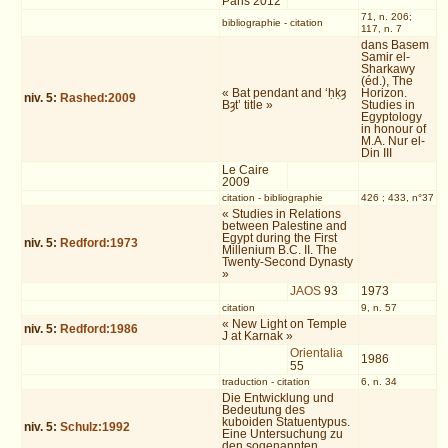
Paris 2012
71, n. 206;
bibliographie
-
citation
117, n. 7
dans Basem
Samir el-
Sharkawy
(éd.), The
« Bat pendant and ‘ḥḳȝ
Horizon.
niv.
5
:
Rashed:2009
Bȝt’ title »
Studies in
Egyptology
in honour of
M.A. Nur el-
Din III
Le Caire
2009
citation
-
bibliographie
426 ; 433, n°37
« Studies in Relations
between Palestine and
Egypt during the First
niv.
5
:
Redford:1973
Millenium B.C. II. The
Twenty-Second Dynasty
»
JAOS
93
1973
citation
9, n. 57
« New Light on Temple
niv.
5
:
Redford:1986
J at Karnak »
Orientalia
1986
55
traduction
-
citation
6, n. 34
Die Entwicklung und
Bedeutung des
kuboiden Statuentypus.
niv.
5
:
Schulz:1992
Eine Untersuchung zu
den sogenannten