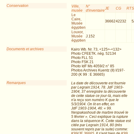
Conservation
Ville,
N°
JE
CG
RT
musée
d'inventaire
Le
Caire,
36662
42232
5
Musée
égyptien
Louxor,
Musée
J.152
égyptien
Documents et archives
Kairo Wb. Nr. 73, <125>-<132>
Photo CFEETK. nég. 52134
Photo FLL 51
Photo FSK 21
Photo IdF Ms 4059/2 n° 85
Photos Archives Kuentz (II) I/197-
200 (K 99 : E 36665)
Remarques
La date de découverte est fournie
par Legrain:1914, 78. JdF 1903-
1904, 37 enregistre la découverte
de cette statue ce jour-là, mais elle
n'a reçu son numéro K que le
5/3/1904. On lit en effet, en
JdF 1903-1904, 46: « 99.
Nespakashouti de marbre trouvé le
5 février ». Ceci explique la rupture
dans la séquence-K. Cette statue est
citée par Legrain:1914, 80 (très
souvent repris par la suite) comme:
K99
/
JE 36665
. Il s'agit bien de
K99