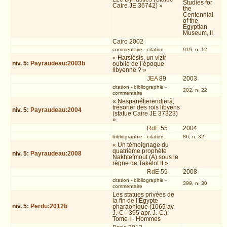
Studies for
Caire JE 36742) »
the
Centennial
of the
Egyptian
Museum, II
Cairo 2002
commentaire
-
citation
919, n. 12
« Harsiésis, un vizir
niv.
5
:
Payraudeau:2003b
oublié de l’époque
libyenne ? »
JEA
89
2003
citation
-
bibliographie
-
202, n. 22
commentaire
« Nespanétjerendjerâ,
trésorier des rois libyens
niv.
5
:
Payraudeau:2004
(statue Caire JE 37323)
»
RdE
55
2004
bibliographie
-
citation
86, n. 32
« Un témoignage du
quatrième prophète
niv.
5
:
Payraudeau:2008
Nakhtefmout (A) sous le
règne de Takélot II »
RdE
59
2008
citation
-
bibliographie
-
399, n. 30
commentaire
Les statues privées de
la fin de l’Égypte
niv.
5
:
Perdu:2012b
pharaonique (1069 av.
J.-C - 395 apr. J.-C.).
Tome I - Hommes