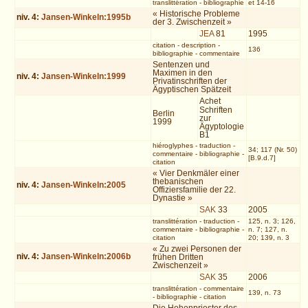
translittération
-
bibliographie
et 14-16
« Historische Probleme
niv.
4
:
Jansen-Winkeln:1995b
der 3. Zwischenzeit »
JEA
81
1995
citation
-
description
-
136
bibliographie
-
commentaire
Sentenzen und
Maximen in den
niv.
4
:
Jansen-Winkeln:1999
Privatinschriften der
Ägyptischen Spätzeit
Achet
Schriften
Berlin
zur
1999
Ägyptologie
B1
hiéroglyphes
-
traduction
-
34; 117 (Nr. 50)
commentaire
-
bibliographie
-
[B.9.d.7]
citation
« Vier Denkmäler einer
thebanischen
niv.
4
:
Jansen-Winkeln:2005
Offiziersfamilie der 22.
Dynastie »
SAK
33
2005
translittération
-
traduction
-
125, n. 3; 126,
commentaire
-
bibliographie
-
n. 7; 127, n.
citation
20; 139, n. 3
« Zu zwei Personen der
niv.
4
:
Jansen-Winkeln:2006b
frühen Dritten
Zwischenzeit »
SAK
35
2006
translittération
-
commentaire
139, n. 73
-
bibliographie
-
citation