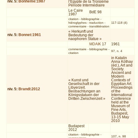
niv.
5
:
Bonhême:1987
l’Égypte de la Troisième
Période Intermédiaire
Le Caire
BdE 98
1987
citation
-
bibliographie
-
hiéroglyphes
-
traduction
-
117-118 (4)
commentaire
-
translittération
« Herkunft und
niv.
5
:
Bonnet:1961
Bedeutung der
naophoren Statue »
MDAIK
17
1961
commentaire
-
bibliographie
-
97, n. 4
citation
in Katalin
Anna Kóthay
(éd.), Art and
Society.
Ancient and
Modern
« Kunst und
Contexts of
Gesellschaft in der
Egyptian Art.
Libyerzeit.
Proceedings
niv.
5
:
Brandl:2012
Beobachtungen an
of the
Königsstatuen der
International
Dritten Zwischenzeit »
Conference
held at the
Museum of
Fine Arts,
Budapest,
13-15 May
2010
Budapest
2012
citation
-
bibliographie
-
107, n. 98