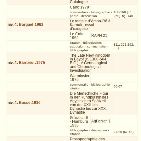
Catalogue
Cairo 1979
commentaire
-
bibliographie
-
168-169 (n°
photo
-
description
260), fig. 140
Le temple d’Amon-Rê à
niv.
4
:
Barguet:1962
Karnak : essai
d’exégèse
Le Caire
RAPH 21
1962
citation
-
hiéroglyphes
-
311; 291-292,
traduction
-
commentaire
-
n. 1
bibliographie
The Late New Kingdom
in Egypt (c. 1300-664
niv.
4
:
Bierbrier:1975
B.C.) : A Genealogical
and Chronological
Investigation
Warminster
1975
commentaire
-
bibliographie
-
60-67
citation
Die Menschliche Figur
in der Rundplastik des
Ägyptischen Spätzeit
niv.
4
:
Bosse:1936
von der XXII. bis
Dynastie bis zur XXX.
Dynastie
Glückstadt
ÄgForsch 1
- Hamburg
1936
bibliographie
-
description
-
27-28 (Nr. 46)
citation
Prosopographie des