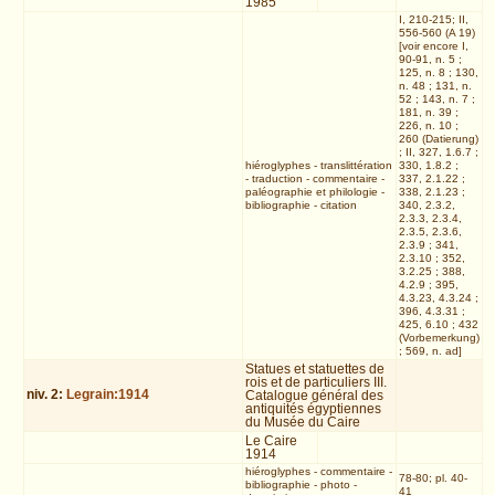
1985
I, 210-215; II,
556-560 (A 19)
[voir encore I,
90-91, n. 5 ;
125, n. 8 ; 130,
n. 48 ; 131, n.
52 ; 143, n. 7 ;
181, n. 39 ;
226, n. 10 ;
260 (Datierung)
; II, 327, 1.6.7 ;
hiéroglyphes
-
translittération
330, 1.8.2 ;
-
traduction
-
commentaire
-
337, 2.1.22 ;
paléographie et philologie
-
338, 2.1.23 ;
bibliographie
-
citation
340, 2.3.2,
2.3.3, 2.3.4,
2.3.5, 2.3.6,
2.3.9 ; 341,
2.3.10 ; 352,
3.2.25 ; 388,
4.2.9 ; 395,
4.3.23, 4.3.24 ;
396, 4.3.31 ;
425, 6.10 ; 432
(Vorbemerkung)
; 569, n. ad]
Statues et statuettes de
rois et de particuliers III.
niv.
2
:
Legrain:1914
Catalogue général des
antiquités égyptiennes
du Musée du Caire
Le Caire
1914
hiéroglyphes
-
commentaire
-
78-80; pl. 40-
bibliographie
-
photo
-
41