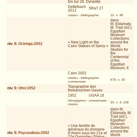
bis zur 26. Dynastie
Dettelbach
SRaT 27
2012
citation
-
bibliographie
10, n. 86
dans
M. Eldamaty,
M. Trad (éd.),
Egyptian
Museum
Collections
« New Light on the
around the
niv.
5
:
Ockinga:2002
Cairo Statues of Saroy »
World.
Studies for
the
Centennial
of the
Egyptian
Museum, II
Cairo 2002
citation
-
bibliographie
-
879, n. 35
commentaire
Topographie des
niv.
5
:
Otto:1952
thebanischen Gaues
1952
UGAÄ 16
hiéroglyphes
-
commentaire
-
35, n. 4; 108
citation
dans M.
Eldamaty, M.
Trad (éd.),
Egyptian
Museum
« Une famille de
Collections
généraux du domaine
around the
niv.
5
:
Payraudeau:2002
d’Amon sous les 21e et
World.
22e Dynasties (Statue