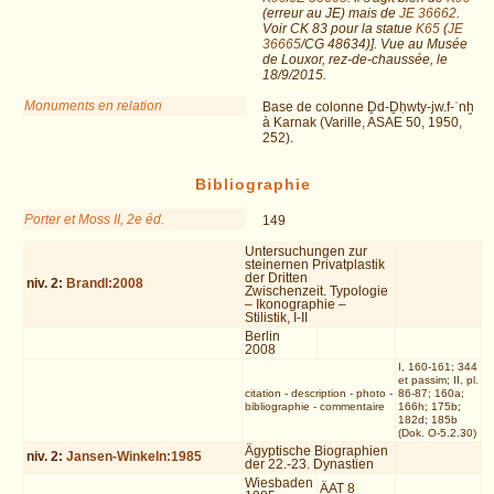
(erreur au JE) mais de
JE 36662
.
Voir CK 83 pour la statue
K65
(
JE
36665
/CG 48634)]. Vue au Musée
de Louxor, rez-de-chaussée, le
18/9/2015.
Monuments en relation
Base de colonne Ḏd-Ḏḥwty-jw.f-ʿnḫ
à Karnak (Varille, ASAE 50, 1950,
252).
Bibliographie
Porter et Moss II, 2e éd.
149
Untersuchungen zur
steinernen Privatplastik
der Dritten
niv.
2
:
Brandl:2008
Zwischenzeit. Typologie
– Ikonographie –
Stilistik, I-II
Berlin
2008
I, 160-161; 344
et passim; II, pl.
citation
-
description
-
photo
-
86-87; 160a;
bibliographie
-
commentaire
166h; 175b;
182d; 185b
(Dok. O-5.2.30)
Ägyptische Biographien
niv.
2
:
Jansen-Winkeln:1985
der 22.-23. Dynastien
Wiesbaden
ÄAT 8