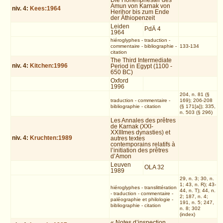
Die Hohenpriester des
Amun von Karnak von
niv.
4
:
Kees:1964
Herihor bis zum Ende
der Äthiopenzeit
Leiden
PdÄ 4
1964
hiéroglyphes
-
traduction
-
commentaire
-
bibliographie
-
133-134
citation
The Third Intermediate
niv.
4
:
Kitchen:1996
Period in Egypt (1100 -
650 BC)
Oxford
1996
204, n. 81 (§
traduction
-
commentaire
-
169); 206-208
bibliographie
-
citation
(§ 171[a]); 335,
n. 503 (§ 296)
Les Annales des prêtres
de Karnak (XXI-
XXIIImes dynasties) et
niv.
4
:
Kruchten:1989
autres textes
contemporains relatifs à
l’initiation des prêtres
d’Amon
Leuven
OLA 32
1989
29, n. 3; 30, n.
1; 43, n. R); 43-
hiéroglyphes
-
translittération
44, n. T); 44, n.
-
traduction
-
commentaire
-
2; 187, n. 4;
paléographie et philologie
-
191, n. 5; 247,
bibliographie
-
citation
n. 8; 302
(index)
« Notes d’inspection,