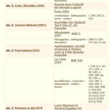
description
Karnak dans l’objectif
niv.
3
:
Azim, Réveillac:2004
de Georges Legrain
Paris 2004
commentaire
-
bibliographie
-
I, 295; 303; II,
photo
-
citation
224
Inschriften der Spätzeit.
niv.
3
:
Jansen-Winkeln:2007c
Teil II: Die 22.-24.
Dynastie
Wiesbaden
JWIS 2
2007
hiéroglyphes
-
bibliographie
-
JWIS II, 205-
description
207 (Nr. 22.44)
Administration, société
et pouvoir à Thèbes
niv.
3
:
Payraudeau:2014
sous la XXIIe dynastie
bubastite
Le Caire
BdE 160
2014
I, 138 et n. 40;
177; 183, n.
96; 185, n.
108; 186, fig.
55; 189, n.
translittération
-
traduction
-
124; 190, n.
bibliographie
-
citation
-
136; 385, n.
dessin
104; 386; 388;
II, 519-520
(n°168A); 563
(n°211C); 610-
611 (n°278F);
613 (n°280)
Luxor Museum of
niv.
3
:
Romano et alii:1979
Ancient Egyptian Art: