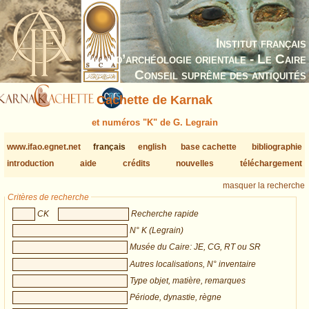
Institut français
d’archéologie orientale - Le Caire
Conseil suprême des antiquités
Cachette de Karnak
et numéros "K" de G. Legrain
www.ifao.egnet.net
français
english
base cachette
bibliographie
introduction
aide
crédits
nouvelles
téléchargement
masquer la recherche
Critères de recherche
CK
Recherche rapide
N° K (Legrain)
Musée du Caire: JE, CG, RT ou SR
Autres localisations, N° inventaire
Type objet, matière, remarques
Période, dynastie, règne