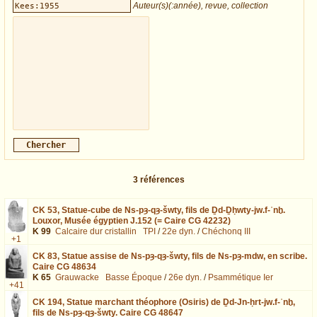
Auteur(s)(:année), revue, collection
3
références
CK 53,
Statue-cube de Ns-pȝ-qȝ-šwty, fils de Ḏd-Ḏḥwty-jw.f-ʿnḫ.
Louxor, Musée égyptien J.152 (= Caire CG 42232)
K 99
Calcaire dur cristallin
TPI
/
22e dyn.
/
Chéchonq III
+1
CK 83,
Statue assise de Ns-pȝ-qȝ-šwty, fils de Ns-pȝ-mdw, en scribe.
Caire CG 48634
K 65
Grauwacke
Basse Époque
/
26e dyn.
/
Psammétique Ier
+41
CK 194,
Statue marchant théophore (Osiris) de Ḏd-Jn-ḥrt-jw.f-ʿnḫ,
fils de Ns-pȝ-qȝ-šwty. Caire CG 48647