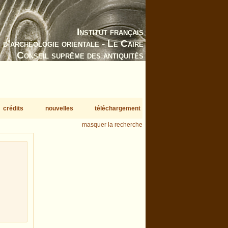
Institut français
d’archéologie orientale - Le Caire
Conseil suprême des antiquités
crédits
nouvelles
téléchargement
masquer la recherche