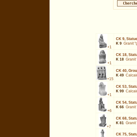
CK 9,
Statue
K 9
Granit "g
+1
CK 18,
Stat
K 18
Granit 
+1
CK 40,
Grou
K 49
Calcai
+15
CK 53,
Stat
K 99
Calcair
+1
CK 54,
Stat
K 66
Granit 
+6
CK 68,
Statu
K 81
Granit 
+7
CK 75,
Stat