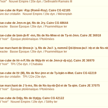
"noir"
Nouvel Empire
/
20e dyn.
/
Sethnakht-Ramsès III
tue-cube de Rȝmʿ-Rȝy (Romê-Roy). Caire CG 42185
re dur cristallin
Nouvel Empire
/
19e dyn.
/
Mérenptah
tue-cube de Jmn-m-jpt, fils de Jry. Caire CG 48644
wacke
Basse Époque
/
26e dyn.
/
Psammétique Ier
tue-cube de ẖnm-jb-Rʿ-mn, fils de Ns-Mnw et de Tȝ-nt-Jmn. Caire JE 36918
 "noir"
Époque ptolémaïque
/
Ptolémées
tue marchant de Ḫnsw-jr-ʿȝ, fils de Jw.f-ʿȝ, nommé Ḏd-Ḫnsw-jw.f-ʿnḫ et de Ns-n
wacke
Basse Époque
/
26e dyn.
/
Psammétique Ier
tue-cube de Ḥr-n-P, fils de Wḏȝ-Ḥr et de Jmn-jr-dj-s(y). Caire JE 36970
 "noir"
TPI
/
25e dyn.
/
Chabaka
tue-cube de Ḥr (III), fils de Nsr-jmn et de Tȝ-bȝkt-n-Mwt. Caire CG 42219
re dur cristallin
TPI
/
22e-23e dyn.
tue marchant de Jʿḥ-ms, fils de Ns-bȝ-nb-Ḏd et de Ta-qtm. Caire JE 37075
 "noir"
Époque ptolémaïque
/
Ptolémées
tue-cube de Ddjȝ, fils de Ḥȝtjȝy. Caire CG 42122
 "noir"
Nouvel Empire
/
19e dyn.
/
Séthy Ier