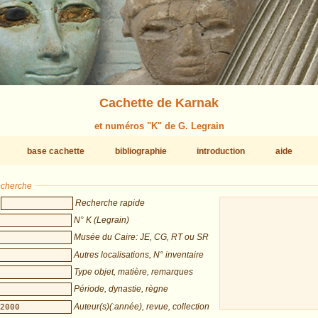
Cachette de Karnak
et numéros "K" de G. Legrain
base cachette
bibliographie
introduction
aide
recherche
Recherche rapide
N° K (Legrain)
Musée du Caire: JE, CG, RT ou SR
Autres localisations, N° inventaire
Type objet, matière, remarques
Période, dynastie, règne
Auteur(s)(:année), revue, collection