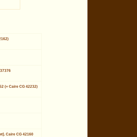
2162)
 37376
152 (= Caire CG 42232)
wt]. Caire CG 42160