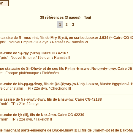
38
références
(3 pages)
Tout
1
2
3
 assise de Rʿ-mss-nḫt, fils de Mry-Bȝstt, en scribe. Louxor J.934 (= Caire CG 4
ris"
Nouvel Empire
/
20e dyn.
/
Ramsès IV-Ramsès VI
ue-cube de Sȝ-rȝy (Siroï). Caire CG 42167
"gris"
Nouvel Empire
/
19e dyn.
/
Ramsès II
pe statuaire de Sr-Ḏḥwty et de ses fils Pȝ-ḫȝr-Ḫnsw et Ns-pȝwty-tȝwy. Caire JE
re
Époque ptolémaïque
/
Ptolémées
ue-cube de Ns-pȝ-qȝ-šwty, fils de Ḏd-Ḏḥwty-jw.f-ʿnḫ. Louxor, Musée égyptien J.
e dur cristallin
TPI
/
22e dyn.
/
Chéchonq III
ue assise de Ns-pȝwty-tȝwy, fils de Ḫnsw-ḫw. Caire CG 42188
"noir"
TPI
/
21e-22e dyn.
e-cube de Ḥr (III), fils de Nsr-Jmn. Caire CG 42230
"noir"
TPI
/
22e dyn.
/
Takeloth II
ue marchant porte-enseigne de Bȝk-n-Ḫnsw [B], [fils de Jmn-m-jpt et de Bȝkt-M