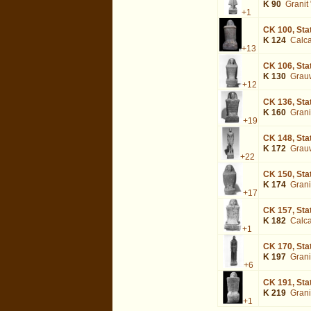
K 90
Granit 
+1
CK 100,
Sta
K 124
Calcai
+13
CK 106,
Sta
K 130
Grau
+12
CK 136,
Sta
K 160
Granit
+19
CK 148,
Sta
K 172
Grau
+22
CK 150,
Sta
K 174
Granit
+17
CK 157,
Sta
K 182
Calcai
+1
CK 170,
Sta
K 197
Granit
+6
CK 191,
Sta
K 219
Granit
+1