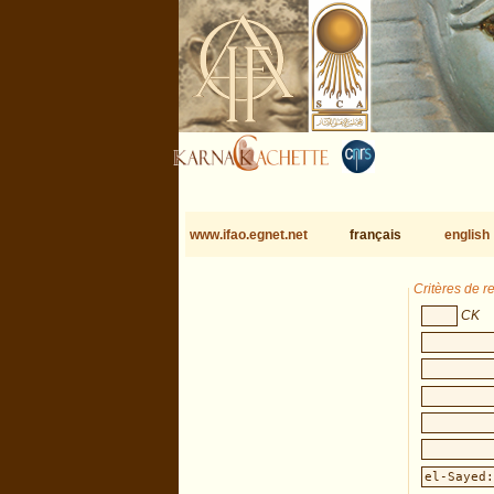
www.ifao.egnet.net
français
english
Critères de 
CK