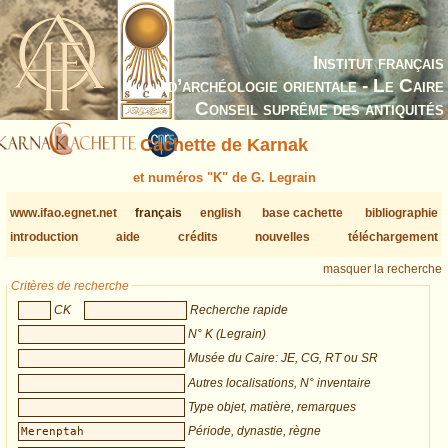
Institut français
d’archéologie orientale - Le Caire
Conseil suprême des antiquités
Cachette de Karnak
et numéros "K" de G. Legrain
www.ifao.egnet.net
français
english
base cachette
bibliographie
introduction
aide
crédits
nouvelles
téléchargement
masquer la recherche
Critères de recherche
CK
Recherche rapide
N° K (Legrain)
Musée du Caire: JE, CG, RT ou SR
Autres localisations, N° inventaire
Type objet, matière, remarques
Période, dynastie, règne