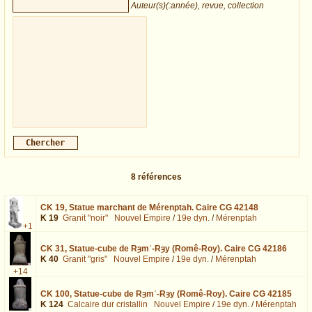
Auteur(s)(:année), revue, collection
8
références
CK 19,
Statue marchant de Mérenptah. Caire CG 42148
K 19
Granit "noir"
Nouvel Empire
/
19e dyn.
/
Mérenptah
+1
CK 31,
Statue-cube de Rȝmʿ-Rȝy (Romê-Roy). Caire CG 42186
K 40
Granit "gris"
Nouvel Empire
/
19e dyn.
/
Mérenptah
+14
CK 100,
Statue-cube de Rȝmʿ-Rȝy (Romê-Roy). Caire CG 42185
K 124
Calcaire dur cristallin
Nouvel Empire
/
19e dyn.
/
Mérenptah