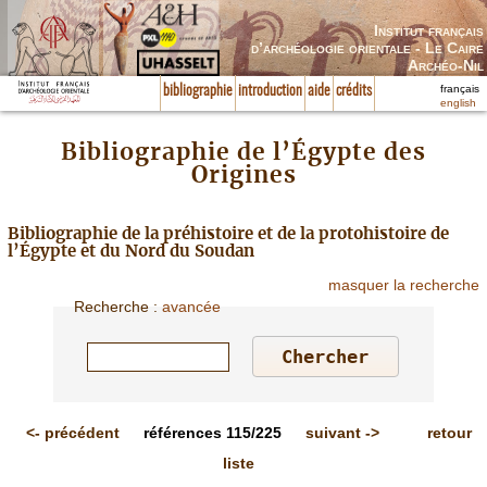
Institut français
d’archéologie orientale - Le Caire
Archéo-Nil
français
bibliographie
introduction
aide
crédits
english
Bibliographie de l’Égypte des
Origines
Bibliographie de la préhistoire et de la protohistoire de
l’Égypte et du Nord du Soudan
masquer la recherche
Recherche
:
avancée
<-
précédent
références
115/225
suivant
->
retour
liste