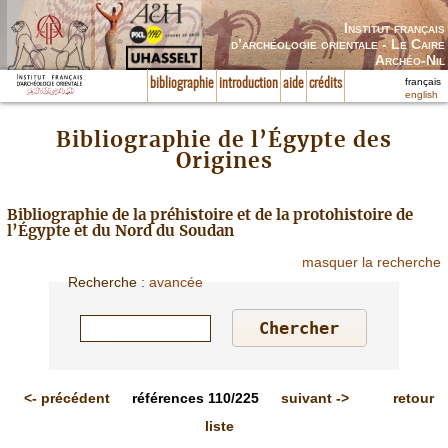
Institut français
d’archéologie orientale - Le Caire
Archéo-Nil
français
bibliographie
introduction
aide
crédits
english
Bibliographie de l’Égypte des
Origines
Bibliographie de la préhistoire et de la protohistoire de
l’Égypte et du Nord du Soudan
masquer la recherche
Recherche
:
avancée
<-
précédent
références
110/225
suivant
->
retour
liste