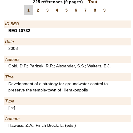
225
références
(9 pages)
Tout
1
2
3
4
5
6
7
8
9
ID BEO
BEO 10732
Date
2003
Auteurs
Gold, D.P.; Parizek, R.R.; Alexander, S.S.; Walters, E.J.
Titre
Development of a strategy for groundwater control to
preserve the temple-town of Hierakonpolis
Type
[in:]
Auteurs
Hawass, Z.A.; Pinch Brock, L. (eds.)