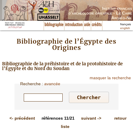
Institut français
d’archéologie orientale - Le Caire
Archéo-Nil
français
bibliographie
introduction
aide
crédits
english
Bibliographie de l’Égypte des
Origines
Bibliographie de la préhistoire et de la protohistoire de
l’Égypte et du Nord du Soudan
masquer la recherche
Recherche
:
avancée
<-
précédent
références
11/21
suivant
->
retour
liste