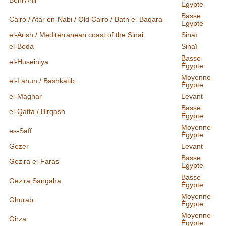
Égypte
Basse
Cairo / Atar en-Nabi / Old Cairo / Batn el-Baqara
Égypte
el-Arish / Mediterranean coast of the Sinai
Sinaï
el-Beda
Sinaï
Basse
el-Huseiniya
Égypte
Moyenne
el-Lahun / Bashkatib
Égypte
el-Maghar
Levant
Basse
el-Qatta / Birqash
Égypte
Moyenne
es-Saff
Égypte
Gezer
Levant
Basse
Gezira el-Faras
Égypte
Basse
Gezira Sangaha
Égypte
Moyenne
Ghurab
Égypte
Moyenne
Girza
Égypte