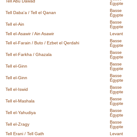
Tell Abu Dawad
Égypte
Basse
Tell Daba'a / Tell el Qanan
Égypte
Basse
Tell el-Ain
Égypte
Tell el-Asawir / Ain Asawir
Levant
Basse
Tell el-Farain / Buto / Ezbet el Qerdahi
Égypte
Basse
Tell el-Farkha / Ghazala
Égypte
Basse
Tell el-Ginn
Égypte
Basse
Tell el-Ginn
Égypte
Basse
Tell el-Iswid
Égypte
Basse
Tell el-Mashala
Égypte
Basse
Tell el-Yahudiya
Égypte
Basse
Tell el-Zragy
Égypte
Tell Erani / Tell Gath
Levant