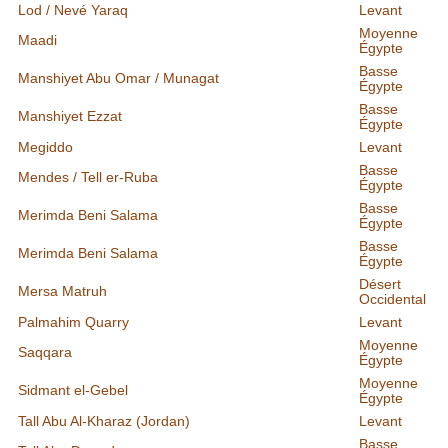
Lod / Nevé Yaraq
Levant
Moyenne
Maadi
Égypte
Basse
Manshiyet Abu Omar / Munagat
Égypte
Basse
Manshiyet Ezzat
Égypte
Megiddo
Levant
Basse
Mendes / Tell er-Ruba
Égypte
Basse
Merimda Beni Salama
Égypte
Basse
Merimda Beni Salama
Égypte
Désert
Mersa Matruh
Occidental
Palmahim Quarry
Levant
Moyenne
Saqqara
Égypte
Moyenne
Sidmant el-Gebel
Égypte
Tall Abu Al-Kharaz (Jordan)
Levant
Basse