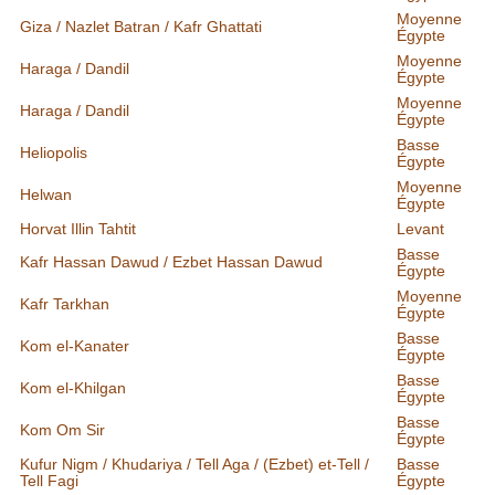
Moyenne
Giza / Nazlet Batran / Kafr Ghattati
Égypte
Moyenne
Haraga / Dandil
Égypte
Moyenne
Haraga / Dandil
Égypte
Basse
Heliopolis
Égypte
Moyenne
Helwan
Égypte
Horvat Illin Tahtit
Levant
Basse
Kafr Hassan Dawud / Ezbet Hassan Dawud
Égypte
Moyenne
Kafr Tarkhan
Égypte
Basse
Kom el-Kanater
Égypte
Basse
Kom el-Khilgan
Égypte
Basse
Kom Om Sir
Égypte
Kufur Nigm / Khudariya / Tell Aga / (Ezbet) et-Tell /
Basse
Tell Fagi
Égypte