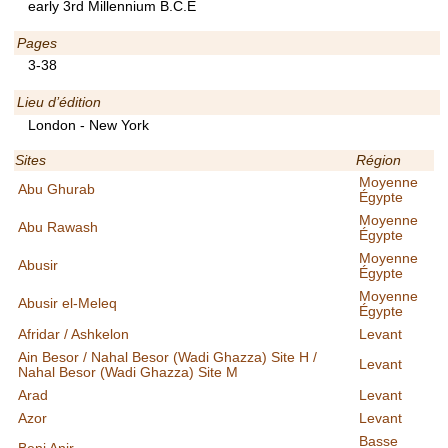
early 3rd Millennium B.C.E
Pages
3-38
Lieu d’édition
London - New York
Sites
Région
Moyenne
Abu Ghurab
Égypte
Moyenne
Abu Rawash
Égypte
Moyenne
Abusir
Égypte
Moyenne
Abusir el-Meleq
Égypte
Afridar / Ashkelon
Levant
Ain Besor / Nahal Besor (Wadi Ghazza) Site H /
Levant
Nahal Besor (Wadi Ghazza) Site M
Arad
Levant
Azor
Levant
Basse
Beni Anir