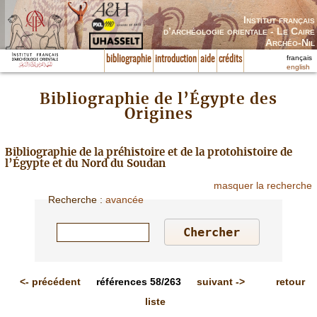
Institut français
d’archéologie orientale - Le Caire
Archéo-Nil
français
bibliographie
introduction
aide
crédits
english
Bibliographie de l’Égypte des
Origines
Bibliographie de la préhistoire et de la protohistoire de
l’Égypte et du Nord du Soudan
masquer la recherche
Recherche
:
avancée
<-
précédent
références
58/263
suivant
->
retour
liste