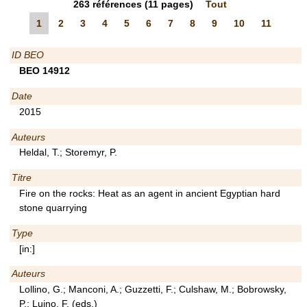
263
références
(11 pages)
Tout
1
2
3
4
5
6
7
8
9
10
11
ID BEO
BEO 14912
Date
2015
Auteurs
Heldal, T.; Storemyr, P.
Titre
Fire on the rocks: Heat as an agent in ancient Egyptian hard
stone quarrying
Type
[in:]
Auteurs
Lollino, G.; Manconi, A.; Guzzetti, F.; Culshaw, M.; Bobrowsky,
P.; Luino, F. (eds.)