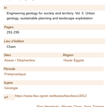
In
Engineering geology for society and territory. Vol. 5. Urban
geology, sustainable planning and landscape exploitation
Pages
291-295
Lieu d’édition
Cham
Sites
Région
Aswan / Elephantine
Haute Égypte
Période
Prédynastique
Sujets
Géologie
https://www.ifao.egnet.net/bases/beo/beo14912
url
Stan Hendrickx
,
Wouter Claes
,
Yann Tristant