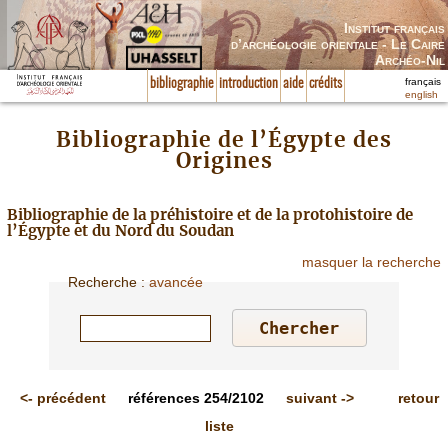
Institut français
d’archéologie orientale - Le Caire
Archéo-Nil
français
bibliographie
introduction
aide
crédits
english
Bibliographie de l’Égypte des
Origines
Bibliographie de la préhistoire et de la protohistoire de
l’Égypte et du Nord du Soudan
masquer la recherche
Recherche
:
avancée
<-
précédent
références
254/2102
suivant
->
retour
liste