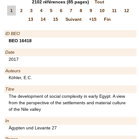
2102
références
(85 pages)
Tout
1
2
3
4
5
6
7
8
9
10
11
12
13
14
15
Suivant
+15
Fin
ID BEO
BEO 16418
Date
2017
Auteurs
Köhler, E.C.
Titre
The development of social complexity in early Egypt. A view
from the perspective of the settlements and material culture
of the Nile valley
In
Ägypten und Levante 27