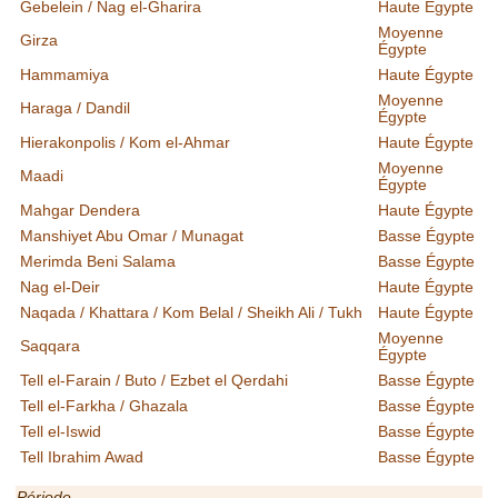
Gebelein / Nag el-Gharira
Haute Égypte
Moyenne
Girza
Égypte
Hammamiya
Haute Égypte
Moyenne
Haraga / Dandil
Égypte
Hierakonpolis / Kom el-Ahmar
Haute Égypte
Moyenne
Maadi
Égypte
Mahgar Dendera
Haute Égypte
Manshiyet Abu Omar / Munagat
Basse Égypte
Merimda Beni Salama
Basse Égypte
Nag el-Deir
Haute Égypte
Naqada / Khattara / Kom Belal / Sheikh Ali / Tukh
Haute Égypte
Moyenne
Saqqara
Égypte
Tell el-Farain / Buto / Ezbet el Qerdahi
Basse Égypte
Tell el-Farkha / Ghazala
Basse Égypte
Tell el-Iswid
Basse Égypte
Tell Ibrahim Awad
Basse Égypte
Période