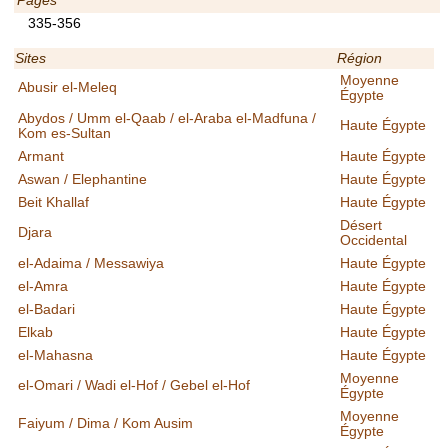
Pages
335-356
Sites
Région
Moyenne
Abusir el-Meleq
Égypte
Abydos / Umm el-Qaab / el-Araba el-Madfuna /
Haute Égypte
Kom es-Sultan
Armant
Haute Égypte
Aswan / Elephantine
Haute Égypte
Beit Khallaf
Haute Égypte
Désert
Djara
Occidental
el-Adaima / Messawiya
Haute Égypte
el-Amra
Haute Égypte
el-Badari
Haute Égypte
Elkab
Haute Égypte
el-Mahasna
Haute Égypte
Moyenne
el-Omari / Wadi el-Hof / Gebel el-Hof
Égypte
Moyenne
Faiyum / Dima / Kom Ausim
Égypte