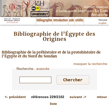
Institut français
d’archéologie orientale - Le Caire
Archéo-Nil
français
bibliographie
introduction
aide
crédits
english
Bibliographie de l’Égypte des
Origines
Bibliographie de la préhistoire et de la protohistoire de
l’Égypte et du Nord du Soudan
masquer la recherche
Recherche
:
avancée
<-
précédent
références
229/2102
suivant
->
retour
liste