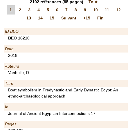
2102
références
(85 pages)
Tout
1
2
3
4
5
6
7
8
9
10
11
12
13
14
15
Suivant
+15
Fin
ID BEO
BEO 16210
Date
2018
Auteurs
Vanhulle, D.
Titre
Boat symbolism in Predynastic and Early Dynastic Egypt: An
ethno-archaeological approach
In
Journal of Ancient Egyptian Interconnections 17
Pages