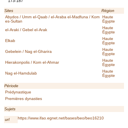
173-187
Sites
Région
Abydos / Umm el-Qaab / el-Araba el-Madfuna / Kom
Haute
es-Sultan
Égypte
Haute
el-Araki / Gebel el-Arak
Égypte
Haute
Elkab
Égypte
Haute
Gebelein / Nag el-Gharira
Égypte
Haute
Hierakonpolis / Kom el-Ahmar
Égypte
Haute
Nag el-Hamdulab
Égypte
Période
Prédynastique
Premières dynasties
Sujets
https://www.ifao.egnet.net/bases/beo/beo16210
url