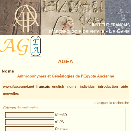
Institut français
d’archéologie orientale - Le Caire
AGÉA
Noms
Anthroponymes et Généalogies de l’Égypte Ancienne
www.ifao.egnet.net
français
english
noms
individus
introduction
aide
nouvelles
masquer la recherche
Critères de recherche
Nom/ID
n° PN
Datation