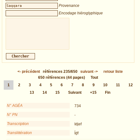
Provenance
Encodage hiéroglyphique
<-
précédent
références
235/650
suivant
->
retour liste
650
références
(44 pages)
Tout
1
2
3
4
5
6
7
8
9
10
11
12
13
14
15
Suivant
+15
Fin
N° AGÉA
734
N° PN
-
Transcription
Idjef
Translittération
Ỉḏf