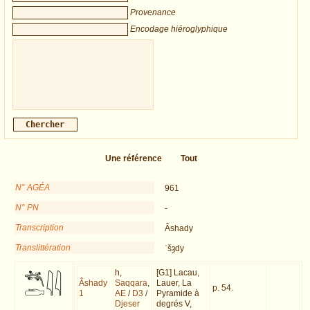
Provenance
Encodage hiéroglyphique
Une référence
Tout
N° AGÉA
961
N° PN
-
Transcription
Âshady
Translittération
ʿšȝdy
h,
[G1] Lacau,
Âshady
Saqqara
,
Lauer, La
p. 54.
1
AE
/
D3
/
Pyramide à
Djeser
degrés V,