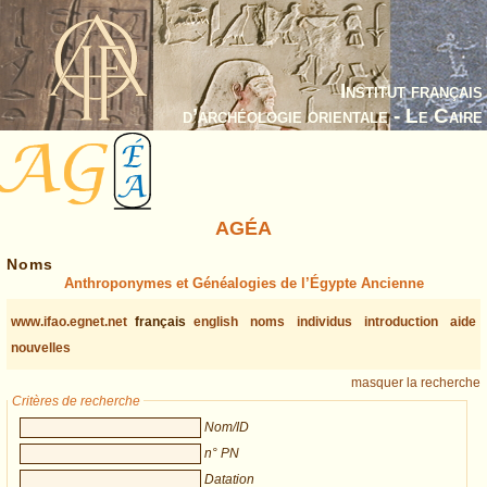
Institut français
d’archéologie orientale - Le Caire
AGÉA
Noms
Anthroponymes et Généalogies de l’Égypte Ancienne
www.ifao.egnet.net
français
english
noms
individus
introduction
aide
nouvelles
masquer la recherche
Critères de recherche
Nom/ID
n° PN
Datation