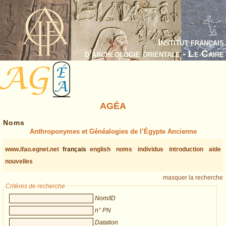
Institut français
d’archéologie orientale - Le Caire
AGÉA
Noms
Anthroponymes et Généalogies de l’Égypte Ancienne
www.ifao.egnet.net
français
english
noms
individus
introduction
aide
nouvelles
masquer la recherche
Critères de recherche
Nom/ID
n° PN
Datation