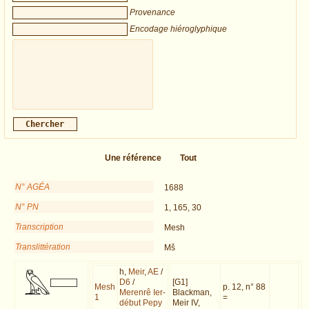
Provenance
Encodage hiéroglyphique
Une référence
Tout
N° AGÉA
1688
N° PN
1, 165, 30
Transcription
Mesh
Translittération
Mš
h,
Meir
,
AE
/
D6
/
[G1]
Mesh
p. 12, n° 88
Merenrê Ier-
Blackman,
1
=
début Pepy
Meir IV,