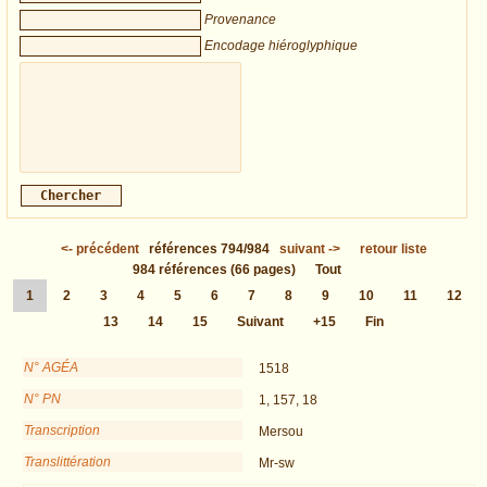
Provenance
Encodage hiéroglyphique
<-
précédent
références
794/984
suivant
->
retour liste
984
références
(66 pages)
Tout
1
2
3
4
5
6
7
8
9
10
11
12
13
14
15
Suivant
+15
Fin
N° AGÉA
1518
N° PN
1, 157, 18
Transcription
Mersou
Translittération
Mr-sw