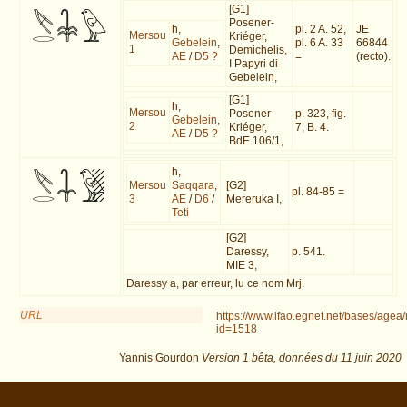
[G1]
Posener-
h,
pl. 2 A. 52,
JE
Mersou
Kriéger,
Gebelein
,
pl. 6 A. 33
66844
1
Demichelis,
AE
/
D5 ?
=
(recto).
I Papyri di
Gebelein,
[G1]
h,
Mersou
Posener-
p. 323, fig.
Gebelein
,
2
Kriéger,
7, B. 4.
AE
/
D5 ?
BdE 106/1,
h,
Mersou
Saqqara
,
[G2]
pl. 84-85 =
3
AE
/
D6
/
Mereruka I,
Teti
[G2]
Daressy,
p. 541.
MIE 3,
Daressy a, par erreur, lu ce nom Mrj.
URL
https://www.ifao.egnet.net/bases/agea
id=1518
Yannis Gourdon
Version 1 bêta,
données du
11 juin 2020