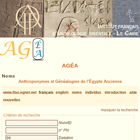
Institut français
d’archéologie orientale - Le Caire
AGÉA
Noms
Anthroponymes et Généalogies de l’Égypte Ancienne
www.ifao.egnet.net
français
english
noms
individus
introduction
aide
nouvelles
masquer la recherche
Critères de recherche
Nom/ID
n° PN
Datation