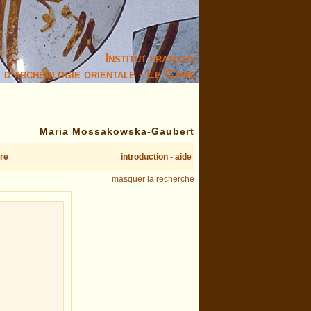
Institut français
d’archéologie orientale - Le Caire
Maria Mossakowska-Gaubert
re
introduction - aide
masquer la recherche