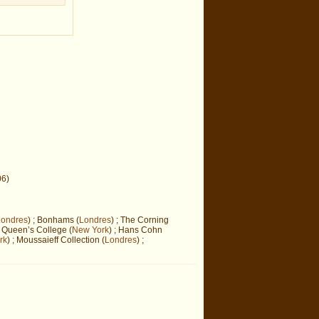
06)
Londres
) ; Bonhams (
Londres
) ; The Corning
 Queen’s College (
New York
) ; Hans Cohn
rk
) ; Moussaieff Collection (
Londres
) ;