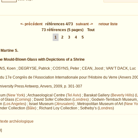
<-
précédent
références
4/73
suivant
->
retour liste
73
références
(5 pages)
Tout
1
2
3
4
5
Martine S.
e Mould-Blown Glass with Depictions of a Shrine
S, Koen ; DEGRYSE, Patrick ; COSYNS, Peter ; CEAN, Joost ; VAN’T DACK, Luc
du 17e Congrès de l'Association Internationale pour l'Histoire du Verre (Anvers 20
niversity Press Antwerp, Anvers, 2009, p. 301-307
ium (
New York
) ; Archaeological Centre (
Tel Aviv
) ; Barakat Gallery (
Beverly Hills
) (
f Glass (
Corning
) ; David Sofer Collection (
Londres
) ; Godwin-Ternbach Museum,
n (
Los Angeles
) ; Israel Museum (
Jérusalem
) ; Metropolitan Museum of Art (
New Yo
der Collection (
Bâle
) ; Richard Loy Collection ; Sotheby’s (
Londres
)
texte archéologique
0]