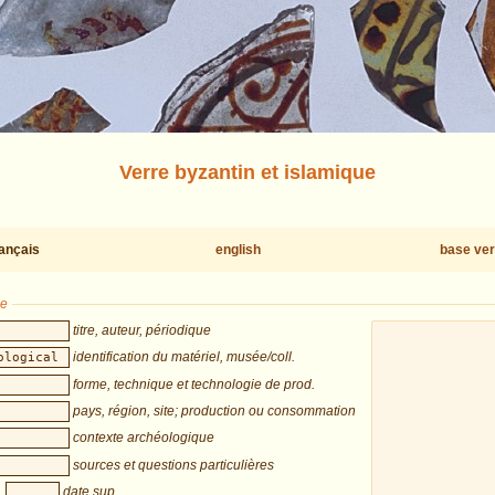
Verre byzantin et islamique
rançais
english
base ver
he
titre, auteur, périodique
identification du matériel, musée/coll.
forme, technique et technologie de prod.
pays, région, site; production ou consommation
contexte archéologique
sources et questions particulières
date sup.