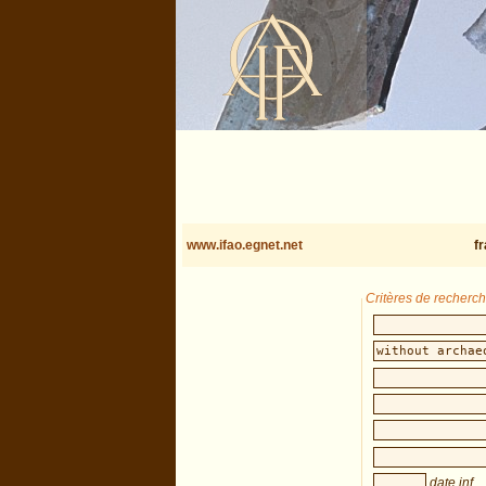
www.ifao.egnet.net
f
Critères de recherc
date inf.