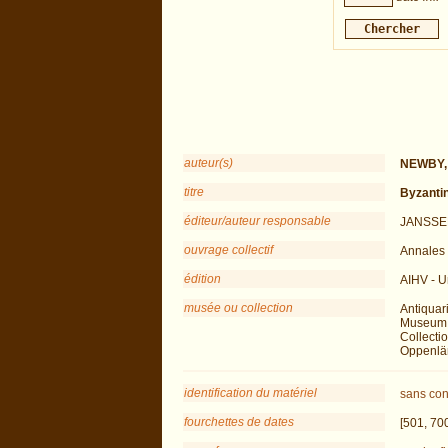
auteur(s)
NEWBY, 
titre
Byzantin
éditeur/auteur responsable
JANSSEN
ouvrage collectif
Annales 
édition
AIHV - U
musée ou collection
Antiquar
Museum o
Collectio
Oppenlän
identification du matériel
sans con
fourchettes de dates
[501, 70