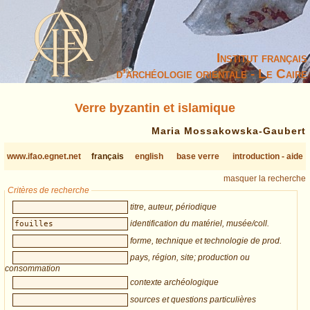
Institut français
d’archéologie orientale - Le Caire
Verre byzantin et islamique
Maria Mossakowska-Gaubert
www.ifao.egnet.net
français
english
base verre
introduction - aide
masquer la recherche
Critères de recherche
titre, auteur, périodique
identification du matériel, musée/coll.
forme, technique et technologie de prod.
pays, région, site; production ou
consommation
contexte archéologique
sources et questions particulières