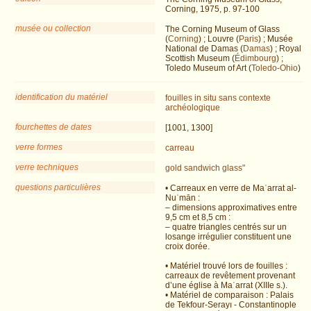
Corning, 1975, p. 97-100
musée ou collection
The Corning Museum of Glass
(
Corning
) ; Louvre (
Paris
) ; Musée
National de Damas (
Damas
) ; Royal
Scottish Museum (
Édimbourg
) ;
Toledo Museum of Art (
Toledo-Ohio
)
identification du matériel
fouilles
in situ
sans contexte
archéologique
fourchettes de dates
[1001, 1300]
verre formes
carreau
verre techniques
gold sandwich glass"
questions particulières
• Carreaux en verre de Maʿarrat al-
Nuʿmān :
– dimensions approximatives entre
9,5 cm et 8,5 cm :
– quatre triangles centrés sur un
losange irrégulier constituent une
croix dorée.
• Matériel trouvé lors de fouilles :
carreaux de revêtement provenant
d’une église à Maʿarrat (XIIIe s.).
• Matériel de comparaison : Palais
de Tekfour-Serayı - Constantinople