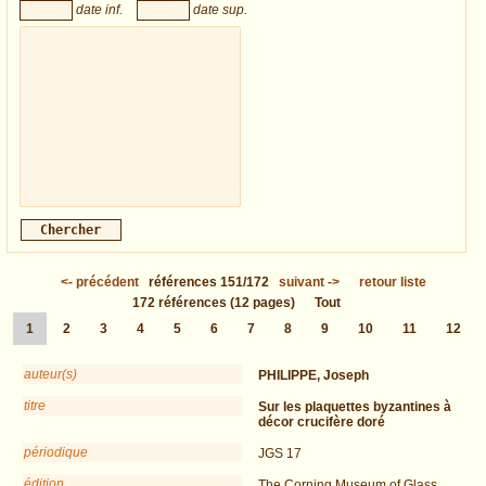
date inf.
date sup.
<-
précédent
références
151/172
suivant
->
retour liste
172
références
(12 pages)
Tout
1
2
3
4
5
6
7
8
9
10
11
12
auteur(s)
PHILIPPE, Joseph
titre
Sur les plaquettes byzantines à
décor crucifère doré
périodique
JGS 17
édition
The Corning Museum of Glass,