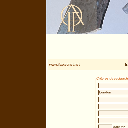
www.ifao.egnet.net
f
Critères de recherc
date inf.