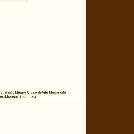
orning
) ; Museo Civico di Arte Medievale
lbert Museum (
Londres
)