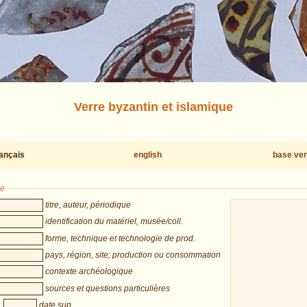
Verre byzantin et islamique
rançais
english
base ver
he
titre, auteur, périodique
identification du matériel, musée/coll.
forme, technique et technologie de prod.
pays, région, site; production ou consommation
contexte archéologique
sources et questions particulières
date sup.