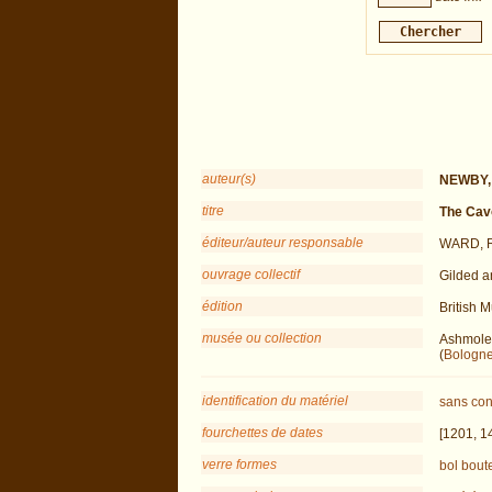
auteur(s)
NEWBY, 
titre
The Cav
éditeur/auteur responsable
WARD, R
ouvrage collectif
Gilded a
édition
British 
musée ou collection
Ashmole
(
Bologn
identification du matériel
sans con
fourchettes de dates
[1201, 1
verre formes
bol
boute