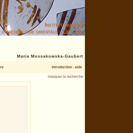
Institut français
d’archéologie orientale - Le Caire
Maria Mossakowska-Gaubert
re
introduction - aide
masquer la recherche