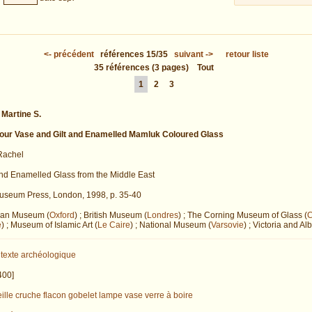
<-
précédent
références
15/35
suivant
->
retour liste
35
références
(3 pages)
Tout
1
2
3
Martine S.
our Vase and Gilt and Enamelled Mamluk Coloured Glass
achel
nd Enamelled Glass from the Middle East
Museum Press, London, 1998, p. 35-40
an Museum (
Oxford
) ; British Museum (
Londres
) ; The Corning Museum of Glass (
C
e
) ; Museum of Islamic Art (
Le Caire
) ; National Museum (
Varsovie
) ; Victoria and A
texte archéologique
400]
ille
cruche
flacon
gobelet
lampe
vase
verre à boire