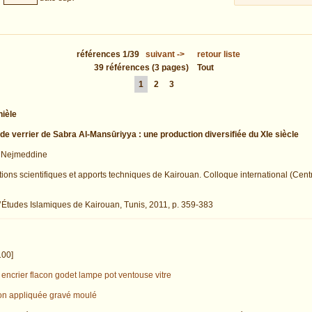
références
1/39
suivant
->
retour liste
39
références
(3 pages)
Tout
1
2
3
ièle
r de verrier de Sabra Al-Mansūriyya : une production diversifiée du XIe siècle
 Nejmeddine
tions scientifiques et apports techniques de Kairouan. Colloque international (Cent
’Études Islamiques de Kairouan, Tunis, 2011, p. 359-383
100]
encrier
flacon
godet
lampe
pot
ventouse
vitre
on appliquée
gravé
moulé