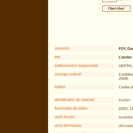
auteur(s)
FOY, Dan
titre
L’atelie
éditeur/auteur responsable
HENTAI,
ouvrage collectif
Contribu
2009)
édition
Centre d
identification du matériel
fouilles
fourchettes de dates
[1001, 1
verre formes
bouteille
verre techniques
décorati