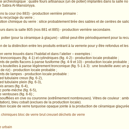
te archéologique : quatre fours artisanaux (un de potier) implantés dans la salle n
 de Sabra Al-Mansūriyya.
ns la cour (no 883) - production verrière primaire :
du recyclage du verre ;
ition chimique du verre : silice probablement tirée des sables et de centres de sali
ours dans la salle 805 (nos 881 et 885) - production verrière secondaire.
 potier (pour la céramique à glaçure) - utilisé peut-être périodiquement pour la rec
n de la distinction entre les produits entrant à la verrerie pour y être refondus et l
en verre trouvés dans l’habitat et dans l’atelier – exemples :
tronconiques (fig. 4-1) et cylindriques (fig. 4-2) - production locale probable ;
ts de petits flacons à panse fusiforme (fig. 4-9 et 10) - production locale probable ;
s bouteilles à panse légèrement tronconique (fig. 5-1 à 3) : une bouteille avec un g
 de riz) - production locale probable ;
nts de lampes - production locale probable :
ied tubulaire creux (fig. 6-2),
ied tubulaire plein (fig. 6-3),
ois anses (fig. 6-4),
c porte-mèche (fig. 6-5),
 ventouses (fig. 6-6) ;
 : soufflées en cive ou couronne (extrêmement nombreuses). Vitres de couleur : ambr
ation), bleu cobalt (exclues de la production locale).
tion locale de verre turquoise opaque jointe à la production de céramique glaçurée
 chimiques
bloc de verre brut
creuset
déchets de verre
e urbain