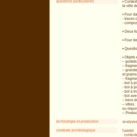
questions particulières
• Contex
la ville
• Four da
- traces 
- compos
• Deux f
• Four de
• Questio
• Objets 
– godets 
– fragmen
– grande
et grains
– fragme
- bol à p
- bol à p
- bol à tr
- bol ave
– becs de
– vitres
ou import
– Produc
technologie et production
analyses
contexte archéologique
habitat
context