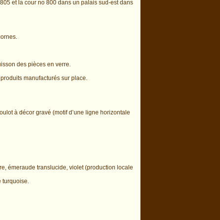
o 805 et la cour no 800 dans un palais sud-est dans
cornes.
uisson des pièces en verre.
es produits manufacturés sur place.
oulot à décor gravé (motif d’une ligne horizontale
e, émeraude translucide, violet (production locale
 turquoise.