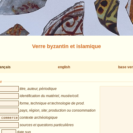
Verre byzantin et islamique
rançais
english
base ver
he
titre, auteur, périodique
identification du matériel, musée/coll.
forme, technique et technologie de prod.
pays, région, site; production ou consommation
contexte archéologique
sources et questions particulières
date sup.