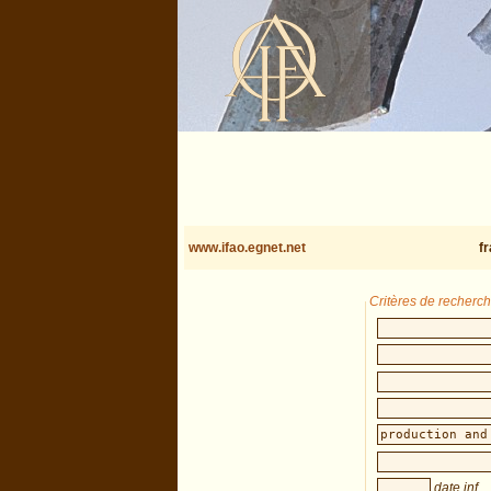
www.ifao.egnet.net
f
Critères de recherc
date inf.