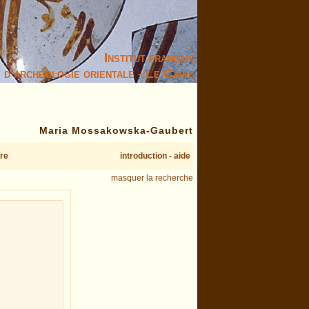
Institut français
d’archéologie orientale - Le Caire
Maria Mossakowska-Gaubert
re
introduction - aide
masquer la recherche