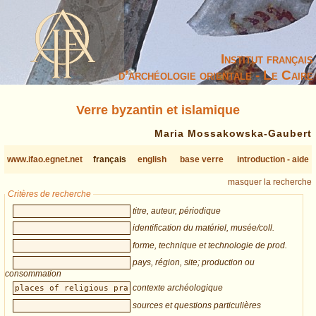
Institut français
d’archéologie orientale - Le Caire
Verre byzantin et islamique
Maria Mossakowska-Gaubert
www.ifao.egnet.net
français
english
base verre
introduction - aide
masquer la recherche
Critères de recherche
titre, auteur, périodique
identification du matériel, musée/coll.
forme, technique et technologie de prod.
pays, région, site; production ou
consommation
contexte archéologique
sources et questions particulières