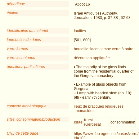
périodique
ʿAtiqot 16
édition
Israel Antiquities Authority,
Jerusalem, 1983, p. 37-38 ; 62-63
identification du matériel
fouilles
fourchettes de dates
[501, 800]
verre formes
bouteille
flacon
lampe
verre à boire
verre techniques
décoration appliquée
questions particulières
• The majority of the glass finds
come from the residential quarter of
the Gergesa monastery.
• Example of glass objects from
Gergesa:
– Lamp with beaded stem (no. 10):
6th - early 7th century.
contexte archéologique
lieux de pratiques religieuses
monastère
sites, consommation/production
Kursi
Israël
consommation
(Gergesa)
URL de cette page
https://www.ifao.egnet.net/bases/verre/
id=103