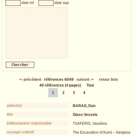
date inf.
date sup.
<-
précédent
références
40/49
suivant
->
retour liste
49
références
(4 pages)
Tout
1
2
3
4
auteur(s)
BARAG, Dan
titre
Glass Vessels
éditeur/auteur responsable
TSAFERIS, Vassilios
ouvrage collectif
The Excavation of Kursi – Gergesa