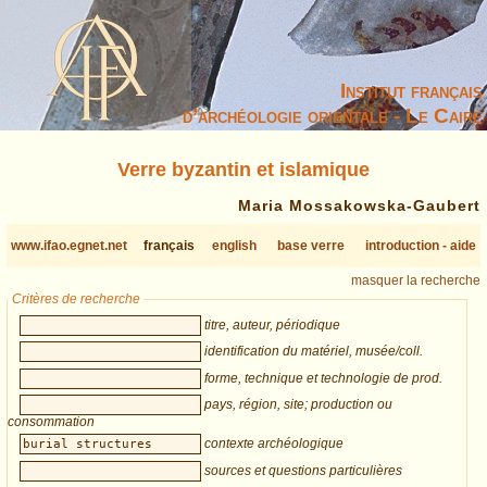
Institut français
d’archéologie orientale - Le Caire
Verre byzantin et islamique
Maria Mossakowska-Gaubert
www.ifao.egnet.net
français
english
base verre
introduction - aide
masquer la recherche
Critères de recherche
titre, auteur, périodique
identification du matériel, musée/coll.
forme, technique et technologie de prod.
pays, région, site; production ou
consommation
contexte archéologique
sources et questions particulières