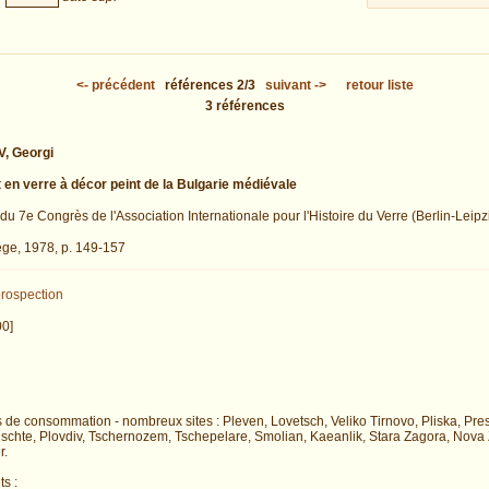
<-
précédent
références
2/3
suivant
->
retour liste
3
références
, Georgi
 en verre à décor peint de la Bulgarie médiévale
du 7e Congrès de l'Association Internationale pour l'Histoire du Verre (Berlin-Leip
ège, 1978, p. 149-157
rospection
00]
s de consommation - nombreux sites : Pleven, Lovetsch, Veliko Tirnovo, Pliska, Pres
schte, Plovdiv, Tschernozem, Tschepelare, Smolian, Kaeanlik, Stara Zagora, Nova
r.
ts :