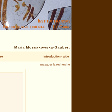
Institut français
d’archéologie orientale - Le Caire
Maria Mossakowska-Gaubert
re
introduction - aide
masquer la recherche