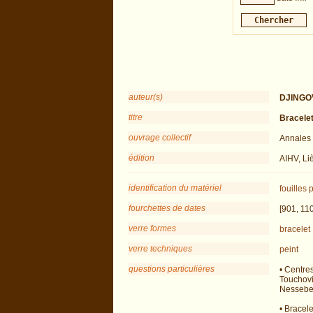
auteur(s)
DJINGOV
titre
Bracelet
ouvrage collectif
Annales 
édition
AIHV, Li
identification du matériel
fouilles
p
fourchettes de dates
[901, 11
verre formes
bracelet
verre techniques
peint
questions particulières
• Centre
Touchovi
Nessebe
• Bracele