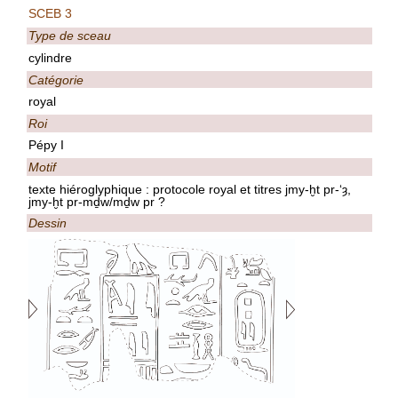
SCEB 3
Type de sceau
cylindre
Catégorie
royal
Roi
Pépy I
Motif
texte hiéroglyphique : protocole royal et titres jmy-ḫt pr-‘ȝ,
jmy-ḫt pr-mḏw/mḏw pr ?
Dessin