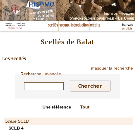
Institut français
d’archéologie orientale - Le Caire
français
scellés
sceaux
introduction
crédits
english
Scellés de Balat
Les scellés
masquer la recherche
Recherche
:
avancée
Une référence
Tout
Scellé SCLB
SCLB 4