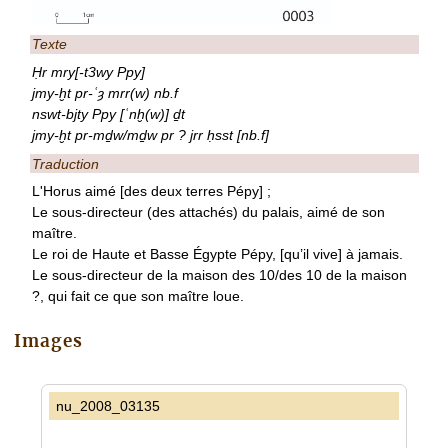
Texte
Ḥr mry[-t3wy Ppy]
jmy-ḫt pr-ʿȝ mrr(w) nb.f
nswt-bjty Ppy [ʿnḫ(w)] ḏt
jmy-ḫt pr-mḏw/mḏw pr ? jrr ḥsst [nb.f]
Traduction
L'Horus aimé [des deux terres Pépy] ;
Le sous-directeur (des attachés) du palais, aimé de son
maître.
Le roi de Haute et Basse Égypte Pépy, [qu’il vive] à jamais.
Le sous-directeur de la maison des 10/des 10 de la maison
?, qui fait ce que son maître loue.
Images
nu_2008_03135