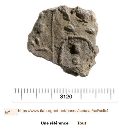
https://www.ifao.egnet.net/bases/scbalat/scl/sclb4
url
Une référence
Tout