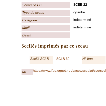
SCEB 22
Sceau SCEB
cylindre
Type de sceau
indéterminé
Catégorie
indéterminé
Motif
Dessin
Scellés imprimés par ce sceau
Scellé SCLB
SCLB 32
N° Ifao
https://www.ifao.egnet.net/bases/scbalat/sce/sc
url