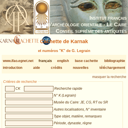
Institut français
d’archéologie orientale - Le Caire
Conseil suprême des antiquités
Cachette de Karnak
et numéros "K" de G. Legrain
www.ifao.egnet.net
français
english
base cachette
bibliographie
introduction
aide
crédits
nouvelles
téléchargement
masquer la recherche
Critères de recherche
CK
Recherche rapide
N° K (Legrain)
Musée du Caire: JE, CG, RT ou SR
Autres localisations, N° inventaire
Type objet, matière, remarques
Période, dynastie, règne