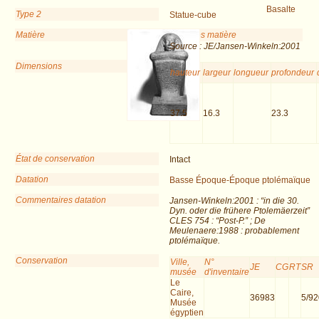
Basalte
Type 2
Statue-cube
Matière
Remarques matière
Source : JE/Jansen-Winkeln:2001
Dimensions
hauteur
largeur
longueur
profondeur
37.5
16.3
23.3
État de conservation
Intact
Datation
Basse Époque-Époque ptolémaïque
Commentaires datation
Jansen-Winkeln:2001 : “in die 30.
Dyn. oder die frühere Ptolemäerzeit”
CLES 754 : “Post-P.” ; De
Meulenaere:1988 : probablement
ptolémaïque.
Conservation
Ville,
N°
JE
CG
RT
SR
musée
d'inventaire
Le
Caire,
36983
5/9
Musée
égyptien