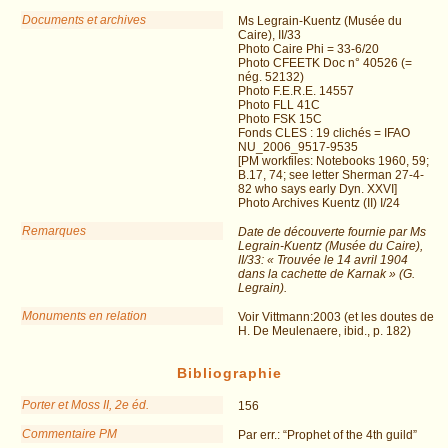
Documents et archives
Ms Legrain-Kuentz (Musée du
Caire), II/33
Photo Caire Phi = 33-6/20
Photo CFEETK Doc n° 40526 (=
nég. 52132)
Photo F.E.R.E. 14557
Photo FLL 41C
Photo FSK 15C
Fonds CLES : 19 clichés = IFAO
NU_2006_9517-9535
[PM workfiles: Notebooks 1960, 59;
B.17, 74; see letter Sherman 27-4-
82 who says early Dyn. XXVI]
Photo Archives Kuentz (II) I/24
Remarques
Date de découverte fournie par Ms
Legrain-Kuentz (Musée du Caire),
II/33: « Trouvée le 14 avril 1904
dans la cachette de Karnak » (G.
Legrain).
Monuments en relation
Voir Vittmann:2003 (et les doutes de
H. De Meulenaere, ibid., p. 182)
Bibliographie
Porter et Moss II, 2e éd.
156
Commentaire PM
Par err.: “Prophet of the 4th guild”