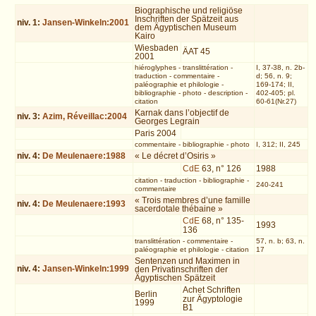
Biographische und religiöse
Inschriften der Spätzeit aus
niv.
1
:
Jansen-Winkeln:2001
dem Ägyptischen Museum
Kairo
Wiesbaden
ÄAT 45
2001
hiéroglyphes
-
translittération
-
I, 37-38, n. 2b-
traduction
-
commentaire
-
d; 56, n. 9;
paléographie et philologie
-
169-174; II,
bibliographie
-
photo
-
description
-
402-405; pl.
citation
60-61(Nr.27)
Karnak dans l’objectif de
niv.
3
:
Azim, Réveillac:2004
Georges Legrain
Paris 2004
commentaire
-
bibliographie
-
photo
I, 312; II, 245
niv.
4
:
De Meulenaere:1988
« Le décret d’Osiris »
CdE
63, n° 126
1988
citation
-
traduction
-
bibliographie
-
240-241
commentaire
« Trois membres d’une famille
niv.
4
:
De Meulenaere:1993
sacerdotale thébaine »
CdE
68, n° 135-
1993
136
translittération
-
commentaire
-
57, n. b; 63, n.
paléographie et philologie
-
citation
17
Sentenzen und Maximen in
niv.
4
:
Jansen-Winkeln:1999
den Privatinschriften der
Ägyptischen Spätzeit
Achet Schriften
Berlin
zur Ägyptologie
1999
B1