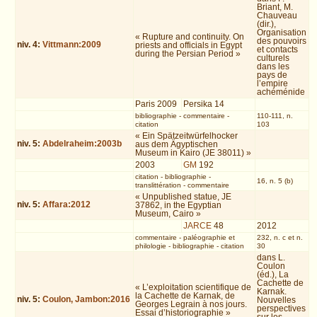
Briant, M.
Chauveau
(dir.),
Organisation
« Rupture and continuity. On
des pouvoirs
niv.
4
:
Vittmann:2009
priests and officials in Egypt
et contacts
during the Persian Period »
culturels
dans les
pays de
l’empire
achéménide
Paris 2009
Persika 14
bibliographie
-
commentaire
-
110-111, n.
citation
103
« Ein Spätzeitwürfelhocker
niv.
5
:
Abdelraheim:2003b
aus dem Ägyptischen
Museum in Kairo (JE 38011) »
2003
GM
192
citation
-
bibliographie
-
16, n. 5 (b)
translittération
-
commentaire
« Unpublished statue, JE
niv.
5
:
Affara:2012
37862, in the Egyptian
Museum, Cairo »
JARCE
48
2012
commentaire
-
paléographie et
232, n. c et n.
philologie
-
bibliographie
-
citation
30
dans L.
Coulon
(éd.), La
Cachette de
« L’exploitation scientifique de
Karnak.
la Cachette de Karnak, de
niv.
5
:
Coulon, Jambon:2016
Nouvelles
Georges Legrain à nos jours.
perspectives
Essai d’historiographie »