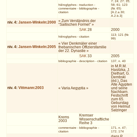
7; 24; 27; 35;
hiéroglyphes
-
traduction
-
58; 61; 123
commentaire
-
bibliographie
-
(Nr. 65)
citation
[A.2.a.30;
A.2.b.3]
« Zum Verständnis der
niv.
4
:
Jansen-Winkeln:2000
“Saitischen Formel” »
SAK
28
2000
113; 121 (Nr.
hiéroglyphes
-
citation
99)
« Vier Denkmäler einer
niv.
4
:
Jansen-Winkeln:2005
thebanischen Offiziersfamilie
der 22. Dynastie »
SAK
33
2005
bibliographie
-
description
-
citation
137, n. 40
in M.R.M.
Hasitzka, J.
Diethart, G.
Dembski
(éd.), Das
Alte Ägypten
niv.
4
:
Vittmann:2003
« Varia Aegyptia »
und seine
Nachbarn.
Festschrift
zum 65.
Geburstag
von Helmut
Satzinger
Kremser
Krems
Wissenschaftliche
2003
Reihe 3
commentaire
-
bibliographie
-
171, n. 47;
citation
172; 174
dans P.