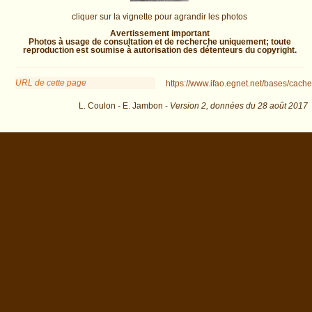
cliquer sur la vignette pour agrandir les photos
Avertissement important
Photos à usage de consultation et de recherche uniquement; toute
reproduction est soumise à autorisation des détenteurs du copyright.
URL de cette page
https://www.ifao.egnet.net/bases/cache
L. Coulon - E. Jambon -
Version 2,
données du
28 août 2017
id=167 : exécutée en 0.009257 s.