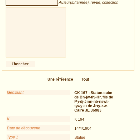
Auteur(s)(:année), revue, collection
Une référence
Tout
Identifiant
CK 167 :
Statue-cube
de Bn-jw-thj-Ḥr, fils de
Pȝ-dj-Jmn-nb-nswt-
tȝwy et de Jrty-r.w.
Caire JE 36983
K
K 194
Date de découverte
14/4/1904
Type 1
Statue