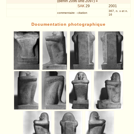
(Berlin 2096 und 2097) »
SAK
29
2001
367, n. x et n.
commentaire
-
citation
16
Documentation photographique