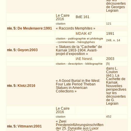
sur les
découvertes
de Georges
Legrain
Le Caire
BdE 161
2016
citation
121
niv.
5
:
De Meulenaere:1991
« Raccords Memphites »
MDAIK
47
1991
citation
-
paléographie et philologie
248, n. 14
-
commentaire
-
hiéroglyphes
« Statues de la “Cachette” de
niv.
5
:
Goyon:2003
Karnak 1903-1904. Avant-
projet d’exposition »
IAE Newsl.
2003
citation
-
description
-
bibliographie
[5]
dans L.
Coulon
(éd.), La
Cachette de
« A Good Burial in the West:
Karnak.
Four Late Period Theban
niv.
5
:
Klotz:2016
Nouvelles
Statues in American
perspectives
Collections »
sur les
découvertes
de G.
Legrain
Le Caire
2016
citation
452
« Zwei
Priestereinführungsinschriften
niv.
5
:
Vittmann:2001
der 25. Dynastie aus Luxor