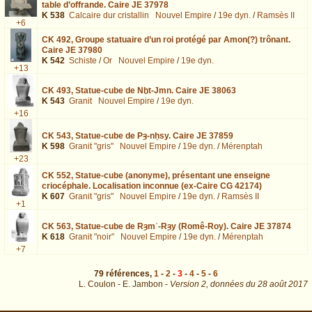
table d’offrande. Caire JE 37978
K 538
Calcaire dur cristallin
Nouvel Empire
/
19e dyn.
/
Ramsès II
+6
CK 492,
Groupe statuaire d’un roi protégé par Amon(?) trônant.
Caire JE 37980
K 542
Schiste
/
Or
Nouvel Empire
/
19e dyn.
+13
CK 493,
Statue-cube de Nḫt-Jmn. Caire JE 38063
K 543
Granit
Nouvel Empire
/
19e dyn.
+16
CK 543,
Statue-cube de Pȝ-nḥsy. Caire JE 37859
K 598
Granit "gris"
Nouvel Empire
/
19e dyn.
/
Mérenptah
+23
CK 552,
Statue-cube (anonyme), présentant une enseigne
criocéphale. Localisation inconnue (ex-Caire CG 42174)
K 607
Granit "gris"
Nouvel Empire
/
19e dyn.
/
Ramsès II
+1
CK 563,
Statue-cube de Rȝmʿ-Rȝy (Romê-Roy). Caire JE 37874
K 618
Granit "noir"
Nouvel Empire
/
19e dyn.
/
Mérenptah
+7
79
références
,
1
-
2
-
3
-
4
-
5
-
6
L. Coulon - E. Jambon -
Version 2,
données du
28 août 2017
page=3&total=79&nb=15&dat=19th+dyn. : exécutée en 0.02279 s.