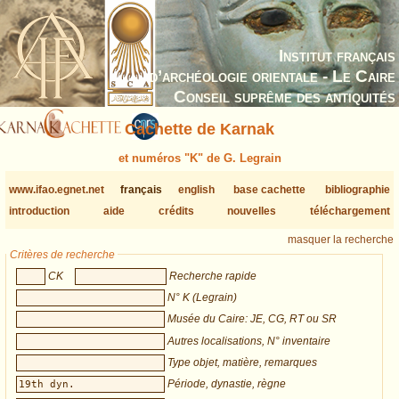
Institut français
d’archéologie orientale - Le Caire
Conseil suprême des antiquités
Cachette de Karnak
et numéros "K" de G. Legrain
www.ifao.egnet.net
français
english
base cachette
bibliographie
introduction
aide
crédits
nouvelles
téléchargement
masquer la recherche
Critères de recherche
CK
Recherche rapide
N° K (Legrain)
Musée du Caire: JE, CG, RT ou SR
Autres localisations, N° inventaire
Type objet, matière, remarques
Période, dynastie, règne