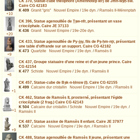
CK 370,
Statue-cube théophore (Amenhotep Ier) de Jmn-wȝḥ-sw.
Caire CG 42183
K 409
Granit "gris"
Nouvel Empire
/
19e dyn.
/
Ramsès II-Mérenptah
+10
CK 396,
Statue agenouillée de Ṯȝw-nfr, présentant un vase
criocéphale. Caire JE 37133
K 436
Granit
Nouvel Empire
/
19e-20e dyn.
+20
CK 433,
Statue agenouillée de Py-jȝy, fils de Pȝ-ḥm-nṯr, présentant
une table d’offrande sur un support. Caire CG 42182
K 473
Quartzite
Nouvel Empire
/
19e dyn.
/
Ramsès II
+9
CK 437,
Groupe statuaire d’une reine et d’un jeune prince. Caire
CG 42154
K 477
Schiste
Nouvel Empire
/
19e dyn.
/
Ramsès II
+6
CK 457,
Statue-cube de Bȝk-n-Ḫnsw (I). Caire CG 42155
K 499
Calcaire dur cristallin
Nouvel Empire
/
19e dyn.
/
Ramsès II
+1
CK 462,
Statue de Ramsès II, prosterné, présentant l’égide
criocéphale (2 frag.) Caire CG 42143
K 504
Calcaire dur cristallin
/
Schiste
Nouvel Empire
/
19e dyn.
/
+1
Ramsès II
CK 487,
Statue assise de Ramsès II enfant. Caire JE 37977
K 537
Calcaire
Nouvel Empire
/
19e dyn.
/
Ramsès II
+9
CK 488,
Statue agenouillée de Ramsès II jeune, présentant une