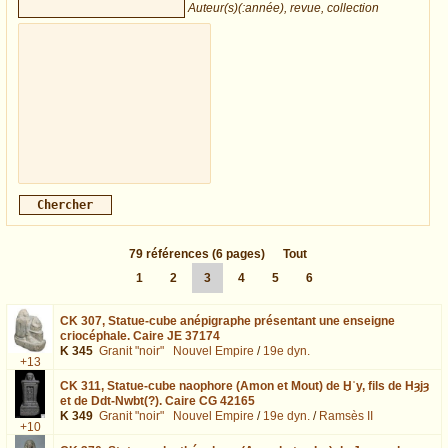
Auteur(s)(:année), revue, collection
79
références
(6 pages)
Tout
1
2
3
4
5
6
CK 307,
Statue-cube anépigraphe présentant une enseigne
criocéphale. Caire JE 37174
K 345
Granit "noir"
Nouvel Empire
/
19e dyn.
+13
CK 311,
Statue-cube naophore (Amon et Mout) de Ḫʿy, fils de Hȝjȝ
et de Ddt-Nwbt(?). Caire CG 42165
K 349
Granit "noir"
Nouvel Empire
/
19e dyn.
/
Ramsès II
+10