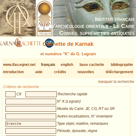
Institut français
d’archéologie orientale - Le Caire
Conseil suprême des antiquités
Cachette de Karnak
et numéros "K" de G. Legrain
www.ifao.egnet.net
français
english
base cachette
bibliographie
introduction
aide
crédits
nouvelles
téléchargement
masquer la recherche
Critères de recherche
CK
Recherche rapide
N° K (Legrain)
Musée du Caire: JE, CG, RT ou SR
Autres localisations, N° inventaire
Type objet, matière, remarques
Période, dynastie, règne