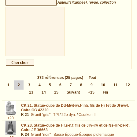
Auteur(s)(:année), revue, collection
372
références
(25 pages)
Tout
1
2
3
4
5
6
7
8
9
10
11
12
13
14
15
Suivant
+15
Fin
CK 21,
Statue-cube de Ḏd-Mwt-jw.f-ʿnḫ, fils de Ḥr [et de Jtȝwy].
Caire CG 42220
K 21
Granit "gris"
TPI
/
22e dyn.
/
Osorkon II
+20
CK 23,
Statue-cube de Hr.s-n.f, fils de Jry-jry et de Ns-Ḥr-pȝ-Rʿ.
Caire JE 36663
K 24
Granit "noir"
Basse Époque-Époque ptolémaïque