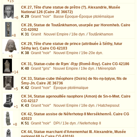
+15
CK 27,
Tête d’une statue de prêtre (?). Alexandrie, Musée
National 126 (Caire JE 36672)
K 29
Granit "noir"
Basse Époque-Époque ptolémaïque
+6
CK 28,
Statue de Toutânkhamon, usurpée par Horemheb. Caire
CG 42092
K 31
Granit
Nouvel Empire
/
18e dyn.
/
Toutânkhamon
+8
CK 29,
Tête d’une statue de prince (attribuée à Séthy, futur
Séthy Ier). Caire CG 42103
K 38
Granit "noir"
Nouvel Empire
/
19e-20e dyn.
+6
CK 31,
Statue-cube de Rȝmʿ-Rȝy (Romê-Roy). Caire CG 42186
K 40
Granit "gris"
Nouvel Empire
/
19e dyn.
/
Mérenptah
+14
CK 33,
Statue-cube théophore (Osiris) de Ns-nȝ-ḫȝtyw, fils de
Šmy-Jn. Caire JE 36736
K 42
Granit "noir"
Époque ptolémaïque
+5
CK 34,
Statue agenouillée naophore (Amon) de Sn-n-Mwt. Caire
CG 42117
K 43
Granit "noir"
Nouvel Empire
/
18e dyn.
/
Hatchepsout
+1
CK 42,
Statue assise de Néferhotep II Mersékhemrê. Caire CG
42023
K 51
Granit "noir"
DPI
/
13e dyn.
/
Neferhotep II
+8
CK 44,
Statue marchant d’Amenemhat III. Alexandrie, Musée
national 68 (= Caire CG 42016)