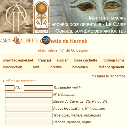
Institut français
d’archéologie orientale - Le Caire
Conseil suprême des antiquités
Cachette de Karnak
et numéros "K" de G. Legrain
www.ifao.egnet.net
français
english
base cachette
bibliographie
introduction
aide
crédits
nouvelles
téléchargement
masquer la recherche
Critères de recherche
CK
Recherche rapide
N° K (Legrain)
Musée du Caire: JE, CG, RT ou SR
Autres localisations, N° inventaire
Type objet, matière, remarques
Période, dynastie, règne