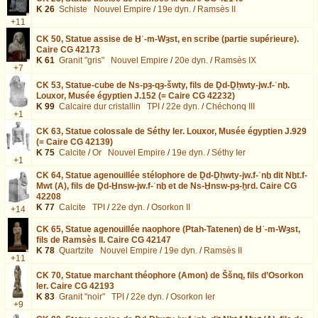
K 26
Schiste
Nouvel Empire
/
19e dyn.
/
Ramsès II
+11
CK 50,
Statue assise de Ḫʿ-m-Wȝst, en scribe (partie supérieure).
Caire CG 42173
K 61
Granit "gris"
Nouvel Empire
/
20e dyn.
/
Ramsès IX
+7
CK 53,
Statue-cube de Ns-pȝ-qȝ-šwty, fils de Ḏd-Ḏḥwty-jw.f-ʿnḫ.
Louxor, Musée égyptien J.152 (= Caire CG 42232)
K 99
Calcaire dur cristallin
TPI
/
22e dyn.
/
Chéchonq III
+1
CK 63,
Statue colossale de Séthy Ier. Louxor, Musée égyptien J.929
(= Caire CG 42139)
K 75
Calcite
/
Or
Nouvel Empire
/
19e dyn.
/
Séthy Ier
+1
CK 64,
Statue agenouillée stélophore de Ḏd-Ḏḥwty-jw.f-ʿnḫ dit Nḫt.f-
Mwt (A), fils de Ḏd-Ḫnsw-jw.f-ʿnḫ et de Ns-Ḫnsw-pȝ-ẖrd. Caire CG
42208
K 77
Calcite
TPI
/
22e dyn.
/
Osorkon II
+14
CK 65,
Statue agenouillée naophore (Ptah-Tatenen) de Ḫʿ-m-Wȝst,
fils de Ramsès II. Caire CG 42147
K 78
Quartzite
Nouvel Empire
/
19e dyn.
/
Ramsès II
+11
CK 70,
Statue marchant théophore (Amon) de Ššnq, fils d’Osorkon
Ier. Caire CG 42193
K 83
Granit "noir"
TPI
/
22e dyn.
/
Osorkon Ier
+9