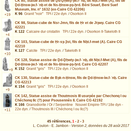
CK 80,
Statue assise de Ḏd-Ḏḥwty-jw.f-ʿnḫ, dit Nḫt.f-Mwt (A), fils de
Ḏd-Ḫnsw-jw.f-ʿnḫ et de Ns-Ḫnsw-pȝ-ẖrd. Béni Souef, Beni Suef
Museum, Inv. n° 1632 (ex-Caire CG 42206)
K 96
Granit "noir"
TPI
/
22e dyn.
/
Osorkon II
+19
CK 98,
Statue-cube de Nsr-Jmn, fils de Ḥr et de Jtȝwy. Caire CG
42221
K 122
Calcaire dur cristallin
TPI
/
22e dyn.
/
Osorkon II-Takeloth II
+4
CK 103,
Statue-cube de Ḥr-sȝ-Ȝst, fils de Nḫt.f-mwt (A). Caire CG
42210
K 127
Calcite
TPI
/
22e dyn.
/
Takeloth II
+10
CK 128,
Statue assise de Ḏd-Ḏḥwty-jw.f-ʿnḫ, dit Nḫt.f-Mwt (A), fils de
Ḏd-Ḫnsw-jw.f-ʿnḫ et de Ns-Ḫnsw-pȝ-ẖrd. Caire CG 42207
K 152
Granit "gris"
TPI
/
22e dyn.
/
Osorkon II
+9
CK 130,
Statue-cube de Bȝk-n-Ḫnsw, fils de Ḏd-Ḫnsw-ỉw.f-ʿnḫ. Caire
CG 42213
K 154
Granit "gris"
TPI
/
22e dyn.
/
Osorkon II
+9
CK 142,
Statue assise de Thoutmosis III usurpée par Chechonq I ou
Chéchonq IIc (?) pour Psousennès II. Caire CG 42192
K 166
Granodiorite
/
Or
/
Serpentine
Nouvel Empire-TPI
/
18e dyn -
22e dyn.
/
Thoutmosis III / Chéchonq I ou IIc(?)
+11
45
références
,
1
-
2
-
3
L. Coulon - E. Jambon -
Version 2,
données du
28 août 2017