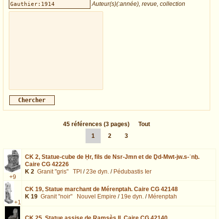
Auteur(s)(:année), revue, collection
45
références
(3 pages)
Tout
1
2
3
CK 2,
Statue-cube de Ḥr, fils de Nsr-Jmn et de Ḏd-Mwt-jw.s-ʿnḫ.
Caire CG 42226
K 2
Granit "gris"
TPI
/
23e dyn.
/
Pédubastis Ier
+9
CK 19,
Statue marchant de Mérenptah. Caire CG 42148
K 19
Granit "noir"
Nouvel Empire
/
19e dyn.
/
Mérenptah
+1
CK 25,
Statue assise de Ramsès II. Caire CG 42140