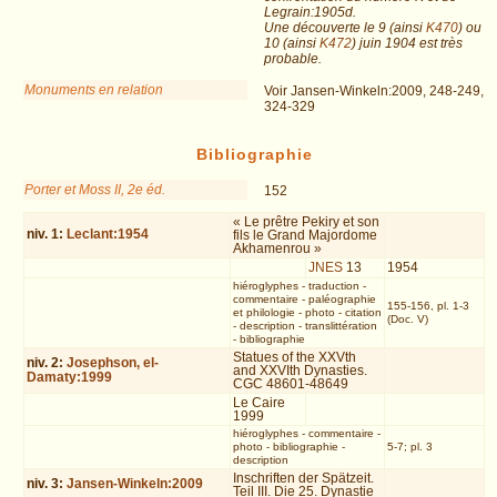
Legrain:1905d.
Une découverte le 9 (ainsi
K470
) ou
10 (ainsi
K472
) juin 1904 est très
probable.
Monuments en relation
Voir Jansen-Winkeln:2009, 248-249,
324-329
Bibliographie
Porter et Moss II, 2e éd.
152
« Le prêtre Pekiry et son
niv.
1
:
Leclant:1954
fils le Grand Majordome
Akhamenrou »
JNES
13
1954
hiéroglyphes
-
traduction
-
commentaire
-
paléographie
155-156, pl. 1-3
et philologie
-
photo
-
citation
(Doc. V)
-
description
-
translittération
-
bibliographie
Statues of the XXVth
niv.
2
:
Josephson, el-
and XXVIth Dynasties.
Damaty:1999
CGC 48601-48649
Le Caire
1999
hiéroglyphes
-
commentaire
-
photo
-
bibliographie
-
5-7; pl. 3
description
Inschriften der Spätzeit.
niv.
3
:
Jansen-Winkeln:2009
Teil III. Die 25. Dynastie