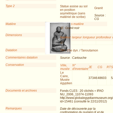
Type 2
Statue assise au sol
Granit
en position
asymétrique (sans
Source :
matériel de scribe)
CG
Matière
Remarques matière
JE: Granit noir
Dimensions
hauteur
largeur
longueur
profondeur
47
Datation
TPI
/
25e dyn.
/
Tanoutamon
Commentaires datation
Source : Cartouche
Conservation
Ville,
N°
JE
CG
RT
musée
d'inventaire
Le
Caire,
37346
48603
5
Musée
égyptien
Documents et archives
Fonds CLES : 20 clichés = IFAO
NU_2006_11074-11093
http://www.globalegyptianmuseum.org
id=15461 (consulté le 22/11/2012)
Remarques
Date de découverte par la
confrontation du numéro K et de