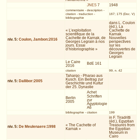
JNES
7
1948
commentaire
-
description
-
citation
-
traduction
-
167; 175 (Doc. V)
bibliographie
dans L. Coulon
(éd.), La
« L’exploitation
Cachette de
scientifique de la
Karnak.
Cachette de Karnak, de
Nouvelles
niv.
5
:
Coulon, Jambon:2016
Georges Legrain à nos
perspectives
jours. Essai
sur les
d’historiographie »
découvertes de
Georges
Legrain
Le Caire
BdE 161
2016
citation
99, n. 42
Taharqo - Pharao aus
Kusch. Ein Beitrag zur
niv.
5
:
Dallibor:2005
Geschichte und Kultur
der 25. Dynastie
Achet
Schriften
Berlin
zur
2005
Ägyptologie
A6
bibliographie
-
citation
199
in F. Tiradritti
(éd.), Egyptian
« The Cachette of
Treasures from
niv.
5
:
De Meulenaere:1998
Karnak »
the Egyptian
Museum in
Cairo