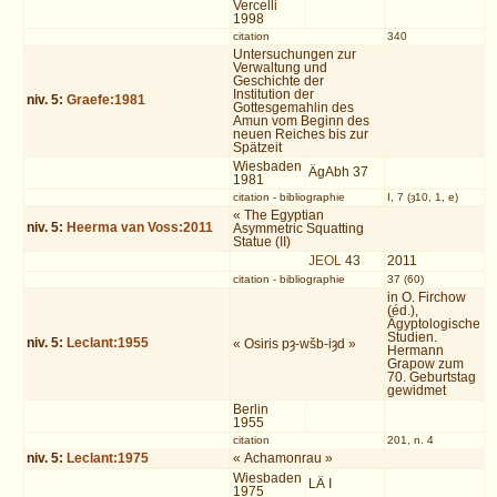
Vercelli
1998
citation
340
Untersuchungen zur
Verwaltung und
Geschichte der
Institution der
niv.
5
:
Graefe:1981
Gottesgemahlin des
Amun vom Beginn des
neuen Reiches bis zur
Spätzeit
Wiesbaden
ÄgAbh 37
1981
citation
-
bibliographie
I, 7 (ȝ10, 1, e)
« The Egyptian
niv.
5
:
Heerma van Voss:2011
Asymmetric Squatting
Statue (II)
JEOL
43
2011
citation
-
bibliographie
37 (60)
in O. Firchow
(éd.),
Ägyptologische
Studien.
niv.
5
:
Leclant:1955
« Osiris pȝ-wšb-iȝd »
Hermann
Grapow zum
70. Geburtstag
gewidmet
Berlin
1955
citation
201, n. 4
niv.
5
:
Leclant:1975
« Achamonrau »
Wiesbaden
LÄ I
1975