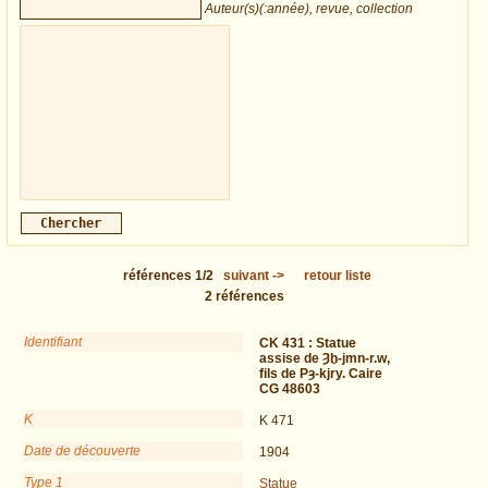
Auteur(s)(:année), revue, collection
références
1/2
suivant
->
retour liste
2
références
Identifiant
CK 431 :
Statue
assise de Ȝḫ-jmn-r.w,
fils de Pȝ-kjry. Caire
CG 48603
K
K 471
Date de découverte
1904
Type 1
Statue