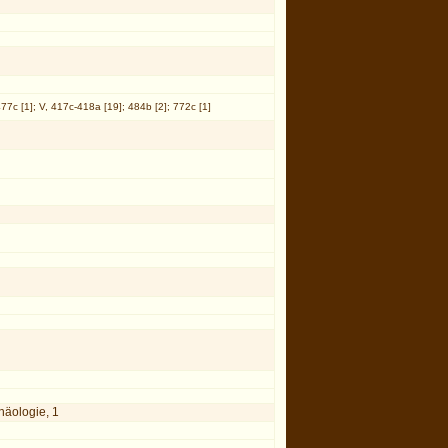
 477c [1]; V, 417c-418a [19]; 484b [2]; 772c [1]
häologie, 1