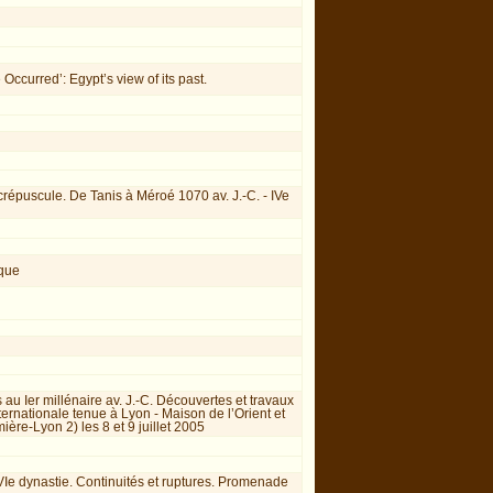
e Occurred’: Egypt’s view of its past.
 crépuscule. De Tanis à Méroé 1070 av. J.-C. - IVe
ique
is au Ier millénaire av. J.-C. Découvertes et travaux
nternationale tenue à Lyon - Maison de l’Orient et
ière-Lyon 2) les 8 et 9 juillet 2005
Ie dynastie. Continuités et ruptures. Promenade