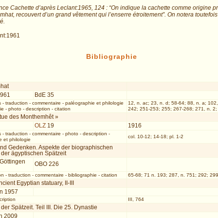
ce Cachette d’après Leclant:1965, 124 : “On indique la cachette comme origine pr
hat, recouvert d’un grand vêtement qui l’enserre étroitement”. On notera toutefo
té.
ant:1961
Bibliographie
hat
1961
BdE 35
s
-
traduction
-
commentaire
-
paléographie et philologie
12, n. ac; 23, n. d; 58-64; 88, n. a; 102,
ie
-
photo
-
description
-
citation
242; 251-253; 255; 267-268; 271, n. 2; 
atue des Monthemhêt »
OLZ
19
1916
s
-
traduction
-
commentaire
-
photo
-
description
-
col. 10-12; 14-18; pl. 1-2
 et philologie
und Gedenken. Aspekte der biographischen
n der ägyptischen Spätzeit
 Göttingen
OBO 226
on
-
traduction
-
commentaire
-
bibliographie
-
citation
65-68; 71 n. 193; 287, n. 751; 292; 299
cient Egyptian statuary, II-III
n 1957
cription
III, 764
 der Spätzeit. Teil III. Die 25. Dynastie
n 2009