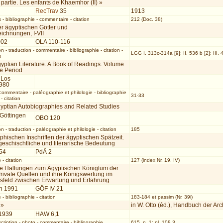
artie. Les enfants de Khaemhor (II) »
RecTrav
35
1913
s
-
bibliographie
-
commentaire
-
citation
212 (Doc. 38)
er ägyptischen Götter und
ichnungen, I-VII
002
OLA 110-116
on
-
traduction
-
commentaire
-
bibliographie
-
citation
-
LGG I, 313c-314a [9]; II, 536 b [2]; III,
s
yptian Literature. A Book of Readings. Volume
te Period
 Los
1980
commentaire
-
paléographie et philologie
-
bibliographie
31-33
-
citation
gyptian Autobiographies and Related Studies
 Göttingen
OBO 120
on
-
traduction
-
paléographie et philologie
-
citation
185
phischen Inschriften der ägyptischen Spätzeit.
geschischtliche und literarische Bedeutung
54
PdÄ 2
e
-
citation
127 (index Nr. 19, IV)
lle Haltungen zum Ägyptischen Königtum der
Private Quellen und ihre Königswertung im
feld zwischen Erwartung und Erfahrung
n 1991
GÖF IV 21
e
-
bibliographie
-
citation
183-184 et passim (Nr. 39i)
 »
in W. Otto (éd.), Handbuch der Arc
1939
HAW 6,1
cription
-
photo
-
commentaire
-
bibliographie
615, n. 1; pl. 108.3