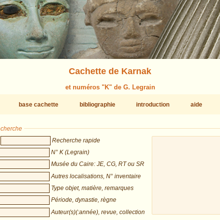
Cachette de Karnak
et numéros "K" de G. Legrain
base cachette
bibliographie
introduction
aide
recherche
Recherche rapide
N° K (Legrain)
Musée du Caire: JE, CG, RT ou SR
Autres localisations, N° inventaire
Type objet, matière, remarques
Période, dynastie, règne
Auteur(s)(:année), revue, collection