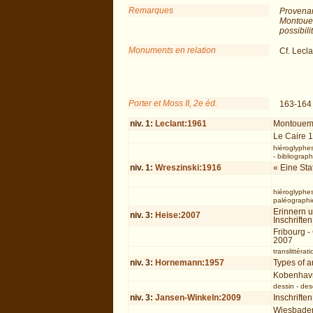
Remarques
Provenan
Montouem
possibili
Monuments en relation
Cf. Lecl
Porter et Moss II, 2e éd.
163-164
niv.
1
:
Leclant:1961
Montouem
Le Caire 
hiéroglyphe
-
bibliograph
niv.
1
:
Wreszinski:1916
« Eine St
hiéroglyphe
paléographie
Erinnern 
niv.
3
:
Heise:2007
Inschrifte
Fribourg -
2007
translittérati
niv.
3
:
Hornemann:1957
Types of an
Kobenhav
dessin
-
des
niv.
3
:
Jansen-Winkeln:2009
Inschriften
Wiesbade