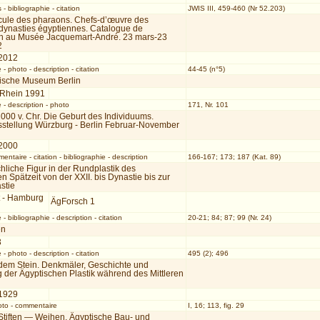
s
-
bibliographie
-
citation
JWIS III, 459-460 (Nr 52.203)
cule des pharaons. Chefs-d’œuvre des
 dynasties égyptiennes. Catalogue de
ion au Musée Jacquemart-André. 23 mars-23
2
 2012
e
-
photo
-
description
-
citation
44-45 (n°5)
ische Museum Berlin
 Rhein 1991
e
-
description
-
photo
171, Nr. 101
000 v. Chr. Die Geburt des Individuums.
stellung Würzburg - Berlin Februar-November
2000
mentaire
-
citation
-
bibliographie
-
description
166-167; 173; 187 (Kat. 89)
liche Figur in der Rundplastik des
n Spätzeit von der XXII. bis Dynastie bis zur
stie
t - Hamburg
ÄgForsch 1
e
-
bibliographie
-
description
-
citation
20-21; 84; 87; 99 (Nr. 24)
en
3
e
-
photo
-
description
-
citation
495 (2); 496
 dem Stein. Denkmäler, Geschichte und
 der Ägyptischen Plastik während des Mittleren
I
1929
oto
-
commentaire
I, 16; 113, fig. 29
tiften — Weihen. Ägyptische Bau- und