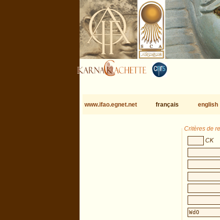
www.ifao.egnet.net
français
english
Critères de 
CK