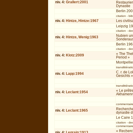
niv.
4
:
Grallert:2001
Restaurier
Dynastie
Berlin 20
citation
-
bib
niv.
4
:
Hintze, Hintze:1967
Les civili
Leipzig 1
citation
-
des
Nubien un
niv.
4
:
Hintze, Wenig:1963
Sonderaus
Berlin 19
citation
-
des
« The Theb
niv.
4
:
Klotz:2009
Period »
Montpelli
translittérati
C. r. de L
niv.
4
:
Lapp:1994
Gesichts »
translittérati
« Le prêtr
niv.
4
:
Leclant:1954
Akhamenr
commentair
Recherche
niv.
4
:
Leclant:1965
dynastie d
Le Caire 
citation
-
des
commentair
« Recherch
niv.
4
:
Legrain:1913