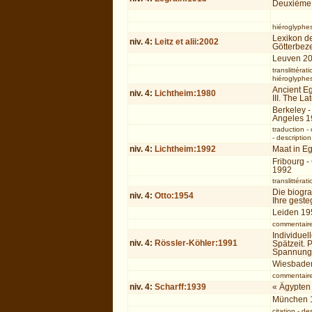
Deuxième p
hiéroglyphe
Lexikon d
niv.
4
:
Leitz et alii:2002
Götterbeze
Leuven 2
translittérati
hiéroglyphe
Ancient Eg
niv.
4
:
Lichtheim:1980
III. The La
Berkeley -
Angeles 
traduction
-
-
description
niv.
4
:
Lichtheim:1992
Maat in E
Fribourg -
1992
translittérati
Die biogra
niv.
4
:
Otto:1954
Ihre geste
Leiden 19
commentair
Individue
niv.
4
:
Rössler-Köhler:1991
Spätzeit. 
Spannungs
Wiesbade
commentair
niv.
4
:
Scharff:1939
« Ägypten
München 
citation
-
des