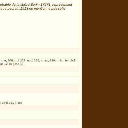
obable de la statue Berlin 17271, représentant
is que Legrain:1913 ne mentionne pas cette
 n. e; 206, n. l; 222, n. q; 225, n. aw; 226, n. bd, be; 241-
pl. 12-15 (Doc. 9)
; 345; 381 (I.15)