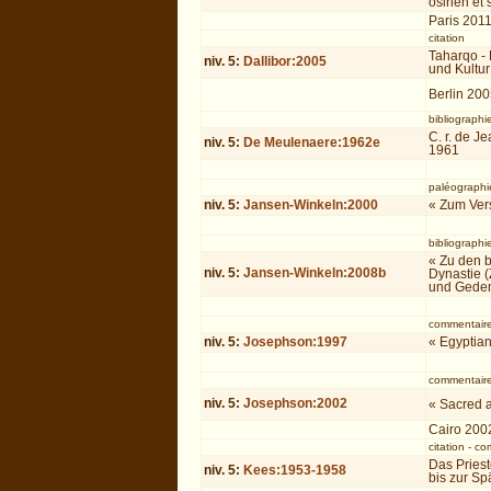
osirien et 
Paris 201
citation
Taharqo - 
niv.
5
:
Dallibor:2005
und Kultur
Berlin 20
bibliographi
C. r. de J
niv.
5
:
De Meulenaere:1962e
1961
paléographie
niv.
5
:
Jansen-Winkeln:2000
« Zum Vers
bibliographi
« Zu den b
niv.
5
:
Jansen-Winkeln:2008b
Dynastie (
und Geden
commentair
niv.
5
:
Josephson:1997
« Egyptian
commentair
niv.
5
:
Josephson:2002
« Sacred 
Cairo 200
citation
-
co
Das Pries
niv.
5
:
Kees:1953-1958
bis zur Sp