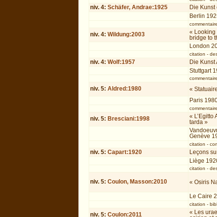
niv.
4
:
Schäfer, Andrae:1925
Die Kunst 
Berlin 19
commentair
« Looking 
niv.
4
:
Wildung:2003
bridge to 
London 2
citation
-
des
niv.
4
:
Wolf:1957
Die Kunst
Stuttgart 
commentair
niv.
5
:
Aldred:1980
« Statuaire
Paris 198
commentair
« L’Egitto
niv.
5
:
Bresciani:1998
tarda »
Vandoeuvr
Genève 1
citation
-
co
niv.
5
:
Capart:1920
Leçons sur
Liège 192
citation
-
des
niv.
5
:
Coulon, Masson:2010
« Osiris N
Le Caire 
citation
-
bib
« Les urae
niv.
5
:
Coulon:2011