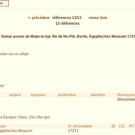
<-
précédent
références
13/13
retour liste
13
références
:
Statue assise de Mnṯw-m-ḥȝt, fils de Ns-Ptḥ. Berlin, Ägyptisches Museum 172
ssise sur un siège
ris"
largeur
longueur
profondeur
diamètre
Remarques
Wreszinski
se Époque
/
trans. 25e-26e dyn.
usée
N° d'inventaire
JE
CG
RT
 Ägyptisches Museum
17271