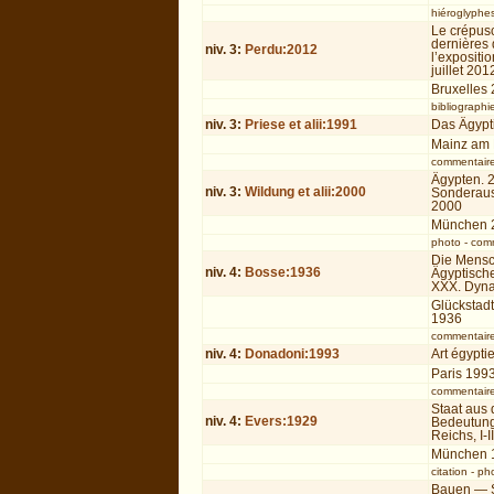
hiéroglyphe
Le crépus
dernières
niv.
3
:
Perdu:2012
l’exposit
juillet 201
Bruxelles
bibliographi
niv.
3
:
Priese et alii:1991
Das Ägypt
Mainz am
commentair
Ägypten. 2
niv.
3
:
Wildung et alii:2000
Sonderaus
2000
München 
photo
-
com
Die Mensch
niv.
4
:
Bosse:1936
Ägyptische
XXX. Dyna
Glückstad
1936
commentair
niv.
4
:
Donadoni:1993
Art égypti
Paris 199
commentair
Staat aus
niv.
4
:
Evers:1929
Bedeutung
Reichs, I-I
München 
citation
-
ph
Bauen — S