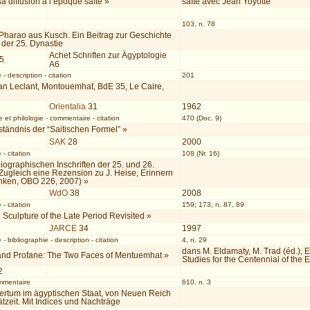
sa diffusion à l’époque saïte »
saïte avec Jean Yoyotte
1
103, n. 78
Pharao aus Kusch. Ein Beitrag zur Geschichte
 der 25. Dynastie
Achet Schriften zur Ägyptologie
05
A6
e
-
description
-
citation
201
ean Leclant, Montouemhat, BdE 35, Le Caire,
Orientalia
31
1962
 et philologie
-
commentaire
-
citation
470 (Doc. 9)
tändnis der “Saitischen Formel” »
SAK
28
2000
e
-
citation
108 (Nr. 16)
iographischen Inschriften der 25. und 26.
Zugleich eine Rezension zu J. Heise, Erinnern
ken, OBO 226, 2007) »
WdO
38
2008
e
-
citation
159; 173, n. 87, 89
 Sculpture of the Late Period Revisited »
JARCE
34
1997
e
-
bibliographie
-
description
-
citation
4, n. 29
dans M. Eldamaty, M. Trad (éd.),
and Profane: The Two Faces of Mentuemhat »
Studies for the Centennial of the
2
mmentaire
610, n. 3
tertum im ägyptischen Staat, von Neuen Reich
ätzeit. Mit Indices und Nachträge