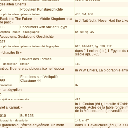
des alten Orients
25
Propyläen Kunstgeschichte
e
-
photo
-
description
-
citation
433, 3-4; 660
Back Into The Future: the Middle Kingdom as a
in J. Tait (éd.), ’Never Had the Lik
the past »
003
Encounters with Ancient Egypt
cription
-
photo
-
bibliographie
65; 69, fig. 4:7
 Aegyptens: Gestalt und Geschichte
1957
e
-
photo
-
description
-
citation
-
bibliographie
613; 616-617, fig. 630; 712
dans J. Leclant (dir.), L’Égypte du
 (chapitre II) »
siècle apr. J.-C.
0
Univers des Formes
e
-
description
-
citation
140
 Antico. Il genere autobiografico nell’época
in W.W. Ehlers, La biographie ant
es -
Entretiens sur l'Antiquité
998
Classique 44
mmentaire
37
 l’art égyptien
0
cription
-
commentaire
493
in L. Coulon (éd.), Le culte d’Osir
aref à Karnak »
récents. Actes de la table ronde i
de la Méditerranée (université Lum
2010
BdE 153
liographie
-
description
144, n. 97
i gardiens du fétiche abydénien. Un motif
dans D. Devauchelle (éd.), La XXV