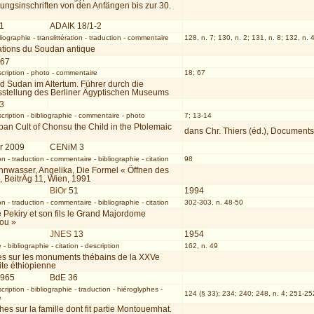
ungsinschriften von den Anfängen bis zur 30.
01
ADAIK 18/1-2
liographie
-
translittération
-
traduction
-
commentaire
128, n. 7; 130, n. 2; 131, n. 8; 132, n.
sations du Soudan antique
967
cription
-
photo
-
commentaire
18; 67
d Sudan im Altertum. Führer durch die
stellung des Berliner Ägyptischen Museums
63
cription
-
bibliographie
-
commentaire
-
photo
7; 13-14
an Cult of Chonsu the Child in the Ptolemaic
dans Chr. Thiers (éd.), Documents
er 2009
CENiM 3
on
-
traduction
-
commentaire
-
bibliographie
-
citation
98
ohnwasser, Angelika, Die Formel « Öffnen des
, BeitrÄg 11, Wien, 1991
BiOr
51
1994
on
-
traduction
-
commentaire
-
bibliographie
-
citation
302-303, n. 48-50
e Pekiry et son fils le Grand Majordome
ou »
JNES
13
1954
e
-
bibliographie
-
citation
-
description
162, n. 49
s sur les monuments thébains de la XXVe
ite éthiopienne
1965
BdE 36
cription
-
bibliographie
-
traduction
-
hiéroglyphes
-
124 (§ 33); 234; 240; 248, n. 4; 251-252
e
es sur la famille dont fit partie Montouemhat.