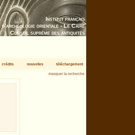
Institut français
d’archéologie orientale - Le Caire
Conseil suprême des antiquités
crédits
nouvelles
téléchargement
masquer la recherche