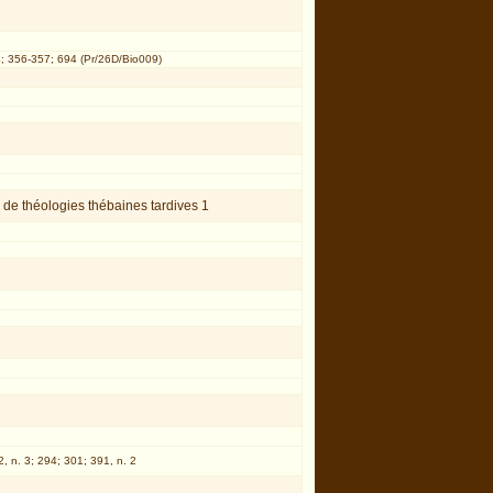
 4; 356-357; 694 (Pr/26D/Bio009)
 de théologies thébaines tardives 1
, n. 3; 294; 301; 391, n. 2