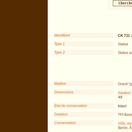
Identifiant
CK 711 
Type 1
Statue
Type 2
Statue a
Matière
Granit "g
Dimensions
hauteur
49
État de conservation
Intact
Datation
TPI-Bas
Conservation
Ville, m
Berlin,