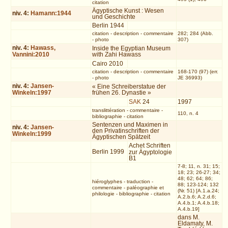
citation
Ägyptische Kunst : Wesen
niv.
4
:
Hamann:1944
und Geschichte
Berlin 1944
citation
-
description
-
commentaire
282; 284 (Abb.
-
photo
307)
niv.
4
:
Hawass,
Inside the Egyptian Museum
Vannini:2010
with Zahi Hawass
Cairo 2010
citation
-
description
-
commentaire
168-170 (97) (err.
-
photo
JE 36993)
niv.
4
:
Jansen-
« Eine Schreiberstatue der
Winkeln:1997
frühen 26. Dynastie »
SAK
24
1997
translittération
-
commentaire
-
110, n. 4
bibliographie
-
citation
Sentenzen und Maximen in
niv.
4
:
Jansen-
den Privatinschriften der
Winkeln:1999
Ägyptischen Spätzeit
Achet Schriften
Berlin 1999
zur Ägyptologie
B1
7-8; 11, n. 31; 15;
18; 23; 26-27; 34;
48; 62; 64; 86;
hiéroglyphes
-
traduction
-
88; 123-124; 132
commentaire
-
paléographie et
(Nr. 51) [A.1.a.24;
philologie
-
bibliographie
-
citation
A.2.b.6; A.2.d.6;
A.4.b.1; A.4.b.18;
A.4.b.19]
dans M.
Eldamaty, M.