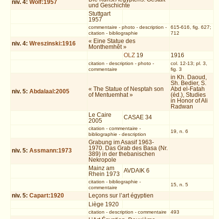
niv.
4
:
Wolf:1957
und Geschichte
Stuttgart
1957
commentaire
-
photo
-
description
-
615-616, fig. 627;
citation
-
bibliographie
712
« Eine Statue des
niv.
4
:
Wreszinski:1916
Monthemhêt »
OLZ
19
1916
citation
-
description
-
photo
-
col. 12-13; pl. 3,
commentaire
fig. 3
in Kh. Daoud,
Sh. Bedier, S.
« The Statue of Nesptah son
Abd el-Fatah
niv.
5
:
Abdalaal:2005
of Mentuemhat »
(éd.), Studies
in Honor of Ali
Radwan
Le Caire
CASAE 34
2005
citation
-
commentaire
-
19, n. 6
bibliographie
-
description
Grabung im Asasif 1963-
1970. Das Grab des Basa (Nr.
niv.
5
:
Assmann:1973
389) in der thebanischen
Nekropole
Mainz am
AVDAIK 6
Rhein 1973
citation
-
bibliographie
-
15, n. 5
commentaire
niv.
5
:
Capart:1920
Leçons sur l’art égyptien
Liège 1920
citation
-
description
-
commentaire
493