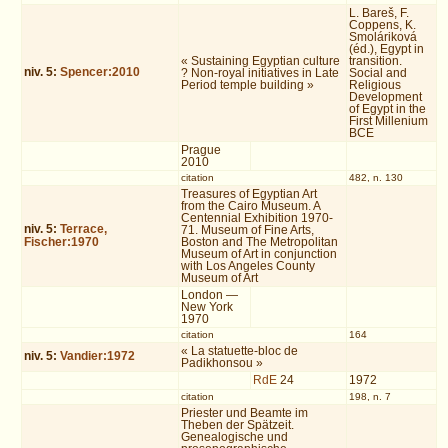
L. Bareš, F.
Coppens, K.
Smoláriková
(éd.), Egypt in
« Sustaining Egyptian culture
transition.
niv.
5
:
Spencer:2010
? Non-royal initiatives in Late
Social and
Period temple building »
Religious
Development
of Egypt in the
First Millenium
BCE
Prague
2010
citation
482, n. 130
Treasures of Egyptian Art
from the Cairo Museum. A
Centennial Exhibition 1970-
niv.
5
:
Terrace,
71. Museum of Fine Arts,
Fischer:1970
Boston and The Metropolitan
Museum of Art in conjunction
with Los Angeles County
Museum of Art
London —
New York
1970
citation
164
« La statuette-bloc de
niv.
5
:
Vandier:1972
Padikhonsou »
RdE
24
1972
citation
198, n. 7
Priester und Beamte im
Theben der Spätzeit.
Genealogische und