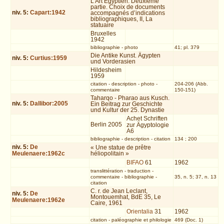
L’Art Égyptien. Deuxième
partie. Choix de documents
niv.
5
:
Capart:1942
accompagnés d’indications
bibliographiques, II, La
statuaire
Bruxelles
1942
bibliographie
-
photo
41; pl. 379
Die Antike Kunst. Ägypten
niv.
5
:
Curtius:1959
und Vorderasien
Hildesheim
1959
citation
-
description
-
photo
-
204-206 (Abb.
commentaire
150-151)
Taharqo - Pharao aus Kusch.
niv.
5
:
Dallibor:2005
Ein Beitrag zur Geschichte
und Kultur der 25. Dynastie
Achet Schriften
Berlin 2005
zur Ägyptologie
A6
bibliographie
-
description
-
citation
134 ; 200
niv.
5
:
De
« Une statue de prêtre
Meulenaere:1962c
héliopolitain »
BIFAO
61
1962
translittération
-
traduction
-
commentaire
-
bibliographie
-
35, n. 5; 37, n. 13
citation
C. r. de Jean Leclant,
niv.
5
:
De
Montouemhat, BdE 35, Le
Meulenaere:1962e
Caire, 1961
Orientalia
31
1962
citation
-
paléographie et philologie
469 (Doc. 1)