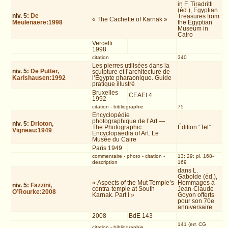
in F. Tiradritti
(éd.), Egyptian
niv.
5
:
De
Treasures from
« The Cachette of Karnak »
Meulenaere:1998
the Egyptian
Museum in
Cairo
Vercelli
1998
citation
340
Les pierres utilisées dans la
niv.
5
:
De Putter,
sculpture et l’architecture de
Karlshausen:1992
l’Égypte pharaonique. Guide
pratique illustré
Bruxelles
CEAEt 4
1992
citation
-
bibliographie
75
Encyclopédie
photographique de l’Art —
niv.
5
:
Drioton,
The Photographic
Édition “Tel”
Vigneau:1949
Encyclopaedia of Art. Le
Musée du Caire
Paris 1949
commentaire
-
photo
-
citation
-
13; 29; pl. 168-
description
169
dans L.
Gabolde (éd.),
« Aspects of the Mut Temple’s
Hommages à
niv.
5
:
Fazzini,
contra-temple at South
Jean-Claude
O’Rourke:2008
Karnak. Part I »
Goyon offerts
pour son 70e
anniversaire
2008
BdE 143
141 (err. CG
citation
-
bibliographie