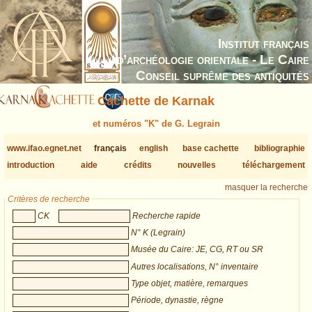
Institut français
d’archéologie orientale - Le Caire
Conseil suprême des antiquités
Cachette de Karnak
et numéros "K" de G. Legrain
www.ifao.egnet.net
français
english
base cachette
bibliographie
introduction
aide
crédits
nouvelles
téléchargement
masquer la recherche
Critères de recherche
CK
Recherche rapide
N° K (Legrain)
Musée du Caire: JE, CG, RT ou SR
Autres localisations, N° inventaire
Type objet, matière, remarques
Période, dynastie, règne