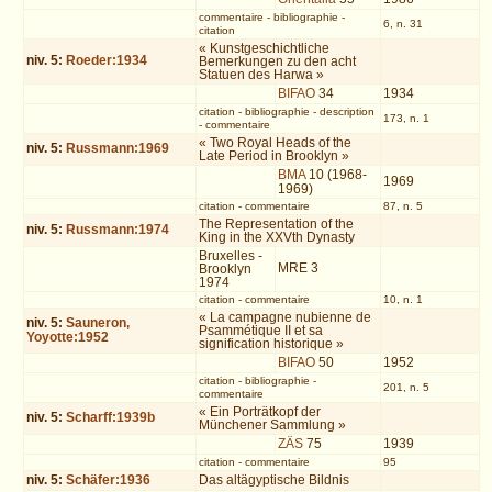
commentaire
-
bibliographie
-
6, n. 31
citation
« Kunstgeschichtliche
niv.
5
:
Roeder:1934
Bemerkungen zu den acht
Statuen des Harwa »
BIFAO
34
1934
citation
-
bibliographie
-
description
173, n. 1
-
commentaire
« Two Royal Heads of the
niv.
5
:
Russmann:1969
Late Period in Brooklyn »
BMA
10 (1968-
1969
1969)
citation
-
commentaire
87, n. 5
The Representation of the
niv.
5
:
Russmann:1974
King in the XXVth Dynasty
Bruxelles -
MRE 3
Brooklyn
1974
citation
-
commentaire
10, n. 1
« La campagne nubienne de
niv.
5
:
Sauneron,
Psammétique II et sa
Yoyotte:1952
signification historique »
BIFAO
50
1952
citation
-
bibliographie
-
201, n. 5
commentaire
« Ein Porträtkopf der
niv.
5
:
Scharff:1939b
Münchener Sammlung »
ZÄS
75
1939
citation
-
commentaire
95
niv.
5
:
Schäfer:1936
Das altägyptische Bildnis