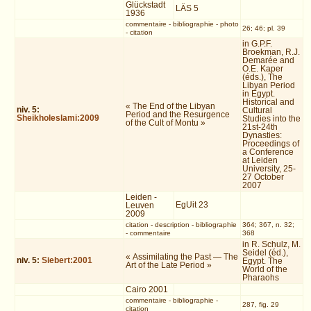
Glückstadt
LÄS 5
1936
commentaire
-
bibliographie
-
photo
26; 46; pl. 39
-
citation
in G.P.F.
Broekman, R.J.
Demarée and
O.E. Kaper
(éds.), The
Libyan Period
in Egypt.
Historical and
« The End of the Libyan
niv.
5
:
Cultural
Period and the Resurgence
Sheikholeslami:2009
Studies into the
of the Cult of Montu »
21st-24th
Dynasties:
Proceedings of
a Conference
at Leiden
University, 25-
27 October
2007
Leiden -
EgUit 23
Leuven
2009
citation
-
description
-
bibliographie
364; 367, n. 32;
-
commentaire
368
in R. Schulz, M.
Seidel (éd.),
« Assimilating the Past — The
niv.
5
:
Siebert:2001
Egypt. The
Art of the Late Period »
World of the
Pharaohs
Cairo 2001
commentaire
-
bibliographie
-
287, fig. 29
citation