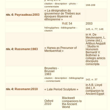
citation
-
description
-
photo
-
168-169
commentaire
« La désignation du
gouverneur de Thèbes aux
niv.
4
:
Payraudeau:2003
époques libyenne et
éthiopienne »
RdE
54
2003
hiéroglyphes
-
bibliographie
-
145, n. 77; 148
citation
in H. De
Meulenaere, L.
Limme (éd.),
Artibus Aegypti
: Studia in
« Harwa as Precursor of
niv.
4
:
Russmann:1983
Honorem
Mentuemhat »
Bernardi V.
Bothmer a
collegis amicis
discipulis
conscripta
Bruxelles -
Brussel
1983
citation
-
description
-
bibliographie
142, n. 37
-
commentaire
in A.B. Lloyd
(éd.), A
niv.
4
:
Russmann:2010
« Late Period Sculpture »
companion to
Ancient Egypt
Blackwell
Oxford
companions to
2010
the Ancient
World