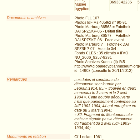
36933
42236
5
Musée
égyptien
Documents et archives
Photo FLL 107
Photos IdF Ms 4059/2 n° 90-91
Photo Marburg 86563 = Fotothek
DAI SPZSKP-05 - Détail tête
Photo Marburg 86577 = Fotothek
DAI SPZSKP-06 - Face avant
Photo Marburg ? = Fotothek DAI
SPZSKP-07 - Vue de 3/4
Fonds CLES : 35 clichés = IFAO
NU_2006_8257-8291
Photo Archives Kuentz (II) I/45
http://www.globalegyptianmuseum.org
id=14908 (consulté le 20/11/2012)
Remarques
Les dates et conditions de
découverte sont fournie par
Legrain:1914, 85: « trouvée en deux
morceaux le 3 mars et le 2 avril
1904 ». Cette double découverte
n'est que partiellement confirmée au
JdF 1903-1904, 44 qui enregistre en
date du 3 Mars [1904]:
« 82. Fragment de Montouemhat »
mais ne signale pas la découverte
du fragment du 2 avril (JdF 1903-
1904, 49).
Monuments en relation
Cf. Leclant:1961