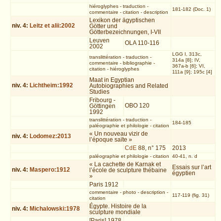
hiéroglyphes
-
traduction
-
181-182 (Doc. 1)
commentaire
-
citation
-
description
Lexikon der ägyptischen
niv.
4
:
Leitz et alii:2002
Götter und
Götterbezeichnungen, I-VII
Leuven
OLA 110-116
2002
LGG I, 313c,
translittération
-
traduction
-
314a [8]; IV,
commentaire
-
bibliographie
-
367a-b [6]; VI,
citation
-
hiéroglyphes
111a [9]; 195c [4]
Maat in Egyptian
niv.
4
:
Lichtheim:1992
Autobiographies and Related
Studies
Fribourg -
OBO 120
Göttingen
1992
translittération
-
traduction
-
184-185
paléographie et philologie
-
citation
« Un nouveau vizir de
niv.
4
:
Lodomez:2013
l’époque saïte »
CdE
88, n° 175
2013
paléographie et philologie
-
citation
40-41, n. d
« La cachette de Karnak et
Essais sur l’art
niv.
4
:
Maspero:1912
l’école de sculpture thébaine
égyptien
»
Paris 1912
commentaire
-
photo
-
description
-
117-119 (fig. 31)
citation
Égypte. Histoire de la
niv.
4
:
Michalowski:1978
sculpture mondiale
[Paris] 1978