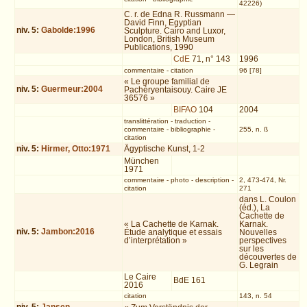
42226)
C. r. de Edna R. Russmann —
David Finn, Egyptian
niv.
5
:
Gabolde:1996
Sculpture. Cairo and Luxor,
London, British Museum
Publications, 1990
CdE
71, n° 143
1996
commentaire
-
citation
96 [78]
« Le groupe familial de
niv.
5
:
Guermeur:2004
Pachéryentaisouy. Caire JE
36576 »
BIFAO
104
2004
translittération
-
traduction
-
commentaire
-
bibliographie
-
255, n. ß
citation
niv.
5
:
Hirmer, Otto:1971
Ägyptische Kunst, 1-2
München
1971
commentaire
-
photo
-
description
-
2, 473-474, Nr.
citation
271
dans L. Coulon
(éd.), La
Cachette de
« La Cachette de Karnak.
Karnak.
niv.
5
:
Jambon:2016
Étude analytique et essais
Nouvelles
d’interprétation »
perspectives
sur les
découvertes de
G. Legrain
Le Caire
BdE 161
2016
citation
143, n. 54