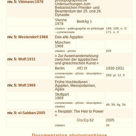
prosopographische
niv.
5
:
Vittmann:1978
Untersuchungen zum
thebanischen Priester- und
Beamtentum der 25. und 26.
Dynastie
Vienne
BeitrÄg 1
1978
citation
-
paléographie et philologie
166; 169, n. 3;
-
commentaire
171, n. 3
niv.
5
:
Westendorf:1968
Das alte Ägypten
München
1968
citation
-
photo
205
« Zur Auseinandersetzung
niv.
5
:
Wolf:1931
zwischen der ägyptischen
und grieschischen Kunst »
Berlin
AfO
VI
1930-1931
commentaire
-
photo
-
description
-
268; pl. 12, 5
citation
Frühe Hochkulturen :
niv.
5
:
Wolf:1969
Ägypten, Mesopotamien,
Ägäis
Stuttgart
1969
commentaire
-
photo
-
description
-
46; 56; fig. 54
citation
« Nesptah: The Heir to Power
niv.
5
:
el-Sabban:2005
»
DiscEg
62
2005
citation
34
Documentation photographique