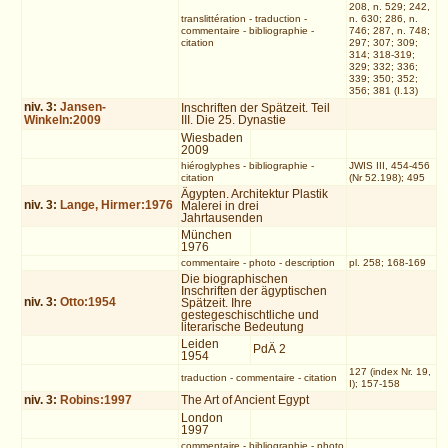
208, n. 529; 242,
translittération
-
traduction
-
n. 630; 286, n.
commentaire
-
bibliographie
-
746; 287, n. 748;
citation
297; 307; 309;
314; 318-319;
329; 332; 336;
339; 350; 352;
356; 381 (I.13)
niv.
3
:
Jansen-
Inschriften der Spätzeit. Teil
Winkeln:2009
III. Die 25. Dynastie
Wiesbaden
2009
hiéroglyphes
-
bibliographie
-
JWIS III, 454-456
citation
(Nr 52.198); 495
Ägypten. Architektur Plastik
niv.
3
:
Lange, Hirmer:1976
Malerei in drei
Jahrtausenden
München
1976
commentaire
-
photo
-
description
pl. 258; 168-169
Die biographischen
Inschriften der ägyptischen
niv.
3
:
Otto:1954
Spätzeit. Ihre
gestegeschischtliche und
literarische Bedeutung
Leiden
PdÄ 2
1954
127 (index Nr. 19,
traduction
-
commentaire
-
citation
I); 157-158
niv.
3
:
Robins:1997
The Art of Ancient Egypt
London
1997
commentaire
-
bibliographie
-
photo