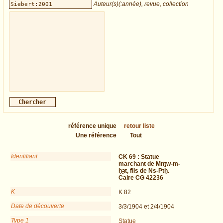
Auteur(s)(:année), revue, collection
référence unique
retour liste
Une référence
Tout
Identifiant
CK 69 :
Statue
marchant de Mnṯw-m-
ḥȝt, fils de Ns-Ptḥ.
Caire CG 42236
K
K 82
Date de découverte
3/3/1904 et 2/4/1904
Type 1
Statue