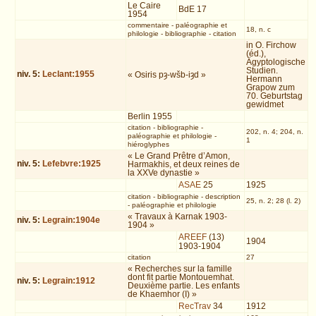
Le Caire
BdE 17
1954
commentaire
-
paléographie et
18, n. c
philologie
-
bibliographie
-
citation
in O. Firchow
(éd.),
Ägyptologische
Studien.
niv.
5
:
Leclant:1955
« Osiris pȝ-wšb-iȝd »
Hermann
Grapow zum
70. Geburtstag
gewidmet
Berlin 1955
citation
-
bibliographie
-
202, n. 4; 204, n.
paléographie et philologie
-
1
hiéroglyphes
« Le Grand Prêtre d’Amon,
niv.
5
:
Lefebvre:1925
Harmakhis, et deux reines de
la XXVe dynastie »
ASAE
25
1925
citation
-
bibliographie
-
description
25, n. 2; 28 (l. 2)
-
paléographie et philologie
« Travaux à Karnak 1903-
niv.
5
:
Legrain:1904e
1904 »
AREEF
(13)
1904
1903-1904
citation
27
« Recherches sur la famille
dont fit partie Montouemhat.
niv.
5
:
Legrain:1912
Deuxième partie. Les enfants
de Khaemhor (I) »
RecTrav
34
1912