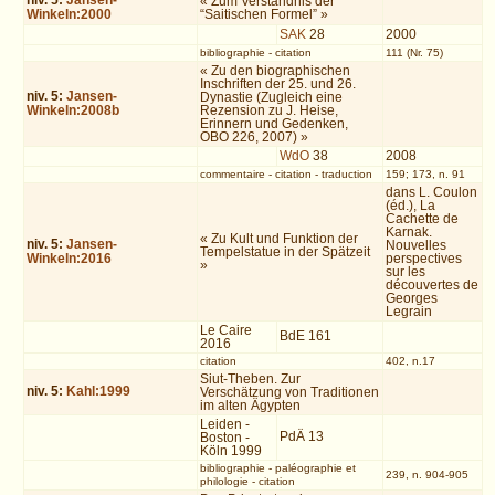
niv.
5
:
Jansen-
« Zum Verständnis der
Winkeln:2000
“Saitischen Formel” »
SAK
28
2000
bibliographie
-
citation
111 (Nr. 75)
« Zu den biographischen
Inschriften der 25. und 26.
niv.
5
:
Jansen-
Dynastie (Zugleich eine
Winkeln:2008b
Rezension zu J. Heise,
Erinnern und Gedenken,
OBO 226, 2007) »
WdO
38
2008
commentaire
-
citation
-
traduction
159; 173, n. 91
dans L. Coulon
(éd.), La
Cachette de
Karnak.
« Zu Kult und Funktion der
niv.
5
:
Jansen-
Nouvelles
Tempelstatue in der Spätzeit
Winkeln:2016
perspectives
»
sur les
découvertes de
Georges
Legrain
Le Caire
BdE 161
2016
citation
402, n.17
Siut-Theben. Zur
niv.
5
:
Kahl:1999
Verschätzung von Traditionen
im alten Ägypten
Leiden -
PdÄ 13
Boston -
Köln 1999
bibliographie
-
paléographie et
239, n. 904-905
philologie
-
citation