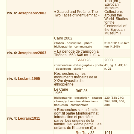
Trad (éd.),
Egyptian
Museum
« Sacred and Profane: The
Collections
niv.
4
:
Josephson:2002
Two Faces of Mentuemhat »
around the
World. Studies
for the
Centennial of
the Egyptian
Museum, I
Cairo 2002
citation
-
description
-
photo
-
619-620; 623-625
bibliographie
-
commentaire
(err. K.246)
« La période de transition à
niv.
4
:
Josephson:2003
Thèbes - 663-648 av. J.-C. »
EA&O
28
2003
commentaire
-
bibliographie
-
photo
41, fig. 1; 43; 46,
-
description
-
citation
n. 21
Recherches sur les
monuments thébains de la
niv.
4
:
Leclant:1965
XXVe dynastie dite
éthiopienne
Le Caire
BdE 36
1965
bibliographie
-
description
-
citation
120 (33); 240;
-
hiéroglyphes
-
translittération
-
264; 288; 306;
traduction
-
commentaire
308
« Recherches sur la famille
dont fit partie Montouemhat.
Introduction et première
niv.
4
:
Legrain:1911
partie. Les origines de la
famille. Deuxième partie. Les
enfants de Khaemhor (I) »
RecTrav
33
1911