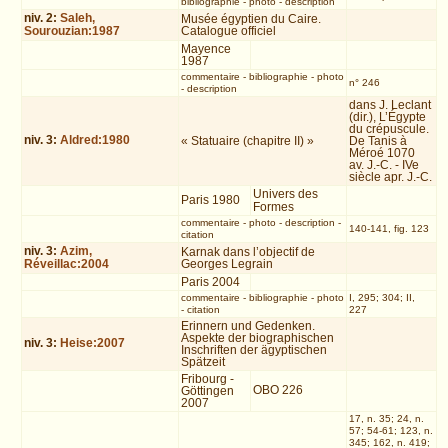
bibliographie
-
photo
-
description
niv.
2
:
Saleh,
Musée égyptien du Caire.
Sourouzian:1987
Catalogue officiel
Mayence
1987
commentaire
-
bibliographie
-
photo
n° 246
-
description
dans J. Leclant
(dir.), L’Égypte
du crépuscule.
niv.
3
:
Aldred:1980
« Statuaire (chapitre II) »
De Tanis à
Méroé 1070
av. J.-C. - IVe
siècle apr. J.-C.
Univers des
Paris 1980
Formes
commentaire
-
photo
-
description
-
140-141, fig. 123
citation
niv.
3
:
Azim,
Karnak dans l’objectif de
Réveillac:2004
Georges Legrain
Paris 2004
commentaire
-
bibliographie
-
photo
I, 295; 304; II,
-
citation
227
Erinnern und Gedenken.
Aspekte der biographischen
niv.
3
:
Heise:2007
Inschriften der ägyptischen
Spätzeit
Fribourg -
OBO 226
Göttingen
2007
17, n. 35; 24, n.
57; 54-61; 123, n.
345; 162, n. 419;