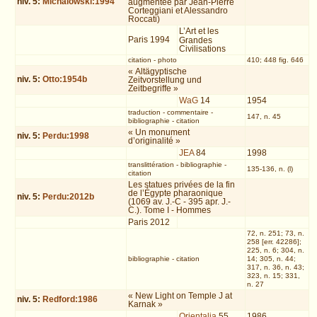
niv.
5
:
Michalowski:1994
augmentée par Jean-Pierre
Corteggiani et Alessandro
Roccati)
L’Art et les
Paris 1994
Grandes
Civilisations
citation
-
photo
410; 448 fig. 646
« Altägyptische
niv.
5
:
Otto:1954b
Zeitvorstellung und
Zeitbegriffe »
WaG
14
1954
traduction
-
commentaire
-
147, n. 45
bibliographie
-
citation
« Un monument
niv.
5
:
Perdu:1998
d’originalité »
JEA
84
1998
translittération
-
bibliographie
-
135-136, n. (l)
citation
Les statues privées de la fin
de l’Égypte pharaonique
niv.
5
:
Perdu:2012b
(1069 av. J.-C - 395 apr. J.-
C.). Tome I - Hommes
Paris 2012
72, n. 251; 73, n.
258 [err. 42286];
225, n. 6; 304, n.
bibliographie
-
citation
14; 305, n. 44;
317, n. 36, n. 43;
323, n. 15; 331,
n. 27
« New Light on Temple J at
niv.
5
:
Redford:1986
Karnak »
Orientalia
55
1986