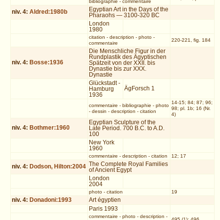
bibliographie
-
commentaire
Egyptian Art in the Days of the
niv.
4
:
Aldred:1980b
Pharaohs — 3100-320 BC
London
1980
citation
-
description
-
photo
-
220-221, fig. 184
commentaire
Die Menschliche Figur in der
Rundplastik des Ägyptischen
niv.
4
:
Bosse:1936
Spätzeit von der XXII. bis
Dynastie bis zur XXX.
Dynastie
Glückstadt -
ÄgForsch 1
Hamburg
1936
14-15; 84; 87; 96;
commentaire
-
bibliographie
-
photo
98; pl. 1b; 16 (Nr.
-
dessin
-
description
-
citation
4)
Egyptian Sculpture of the
niv.
4
:
Bothmer:1960
Late Period. 700 B.C. to A.D.
100
New York
1960
commentaire
-
description
-
citation
12; 17
The Complete Royal Families
niv.
4
:
Dodson, Hilton:2004
of Ancient Egypt
London
2004
photo
-
citation
19
niv.
4
:
Donadoni:1993
Art égyptien
Paris 1993
commentaire
-
photo
-
description
-
495 (1); 496