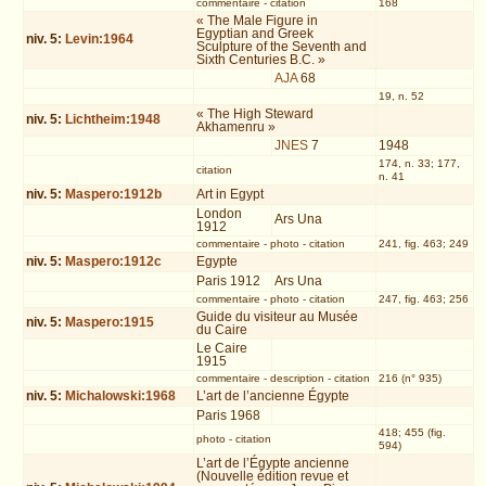
commentaire
-
citation
168
« The Male Figure in
Egyptian and Greek
niv.
5
:
Levin:1964
Sculpture of the Seventh and
Sixth Centuries B.C. »
AJA
68
19, n. 52
« The High Steward
niv.
5
:
Lichtheim:1948
Akhamenru »
JNES
7
1948
174, n. 33; 177,
citation
n. 41
niv.
5
:
Maspero:1912b
Art in Egypt
London
Ars Una
1912
commentaire
-
photo
-
citation
241, fig. 463; 249
niv.
5
:
Maspero:1912c
Egypte
Paris 1912
Ars Una
commentaire
-
photo
-
citation
247, fig. 463; 256
Guide du visiteur au Musée
niv.
5
:
Maspero:1915
du Caire
Le Caire
1915
commentaire
-
description
-
citation
216 (n° 935)
niv.
5
:
Michalowski:1968
L’art de l’ancienne Égypte
Paris 1968
418; 455 (fig.
photo
-
citation
594)
L’art de l’Égypte ancienne
(Nouvelle édition revue et