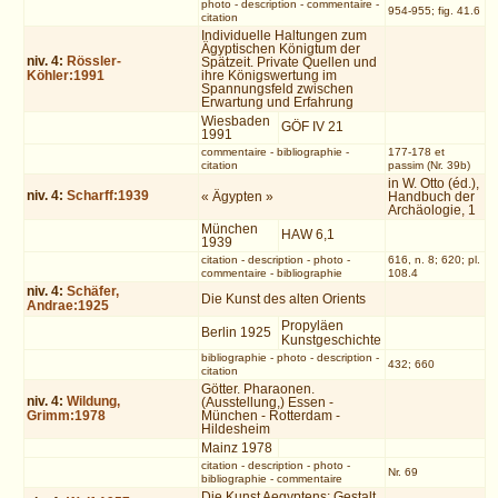
photo
-
description
-
commentaire
-
954-955; fig. 41.6
citation
Individuelle Haltungen zum
Ägyptischen Königtum der
niv.
4
:
Rössler-
Spätzeit. Private Quellen und
Köhler:1991
ihre Königswertung im
Spannungsfeld zwischen
Erwartung und Erfahrung
Wiesbaden
GÖF IV 21
1991
commentaire
-
bibliographie
-
177-178 et
citation
passim (Nr. 39b)
in W. Otto (éd.),
niv.
4
:
Scharff:1939
« Ägypten »
Handbuch der
Archäologie, 1
München
HAW 6,1
1939
citation
-
description
-
photo
-
616, n. 8; 620; pl.
commentaire
-
bibliographie
108.4
niv.
4
:
Schäfer,
Die Kunst des alten Orients
Andrae:1925
Propyläen
Berlin 1925
Kunstgeschichte
bibliographie
-
photo
-
description
-
432; 660
citation
Götter. Pharaonen.
niv.
4
:
Wildung,
(Ausstellung,) Essen -
Grimm:1978
München - Rotterdam -
Hildesheim
Mainz 1978
citation
-
description
-
photo
-
Nr. 69
bibliographie
-
commentaire
Die Kunst Aegyptens: Gestalt