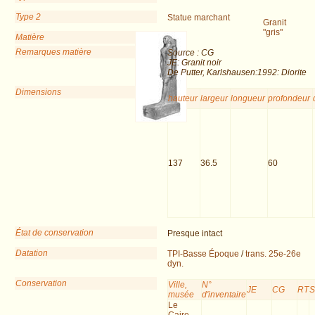
Type 2
Statue marchant
Granit
"gris"
Matière
Remarques matière
Source : CG
JE: Granit noir
De Putter, Karlshausen:1992: Diorite
Dimensions
hauteur
largeur
longueur
profondeur
137
36.5
60
État de conservation
Presque intact
Datation
TPI-Basse Époque
/
trans. 25e-26e
dyn.
Conservation
Ville,
N°
JE
CG
RT
musée
d'inventaire
Le
Caire,