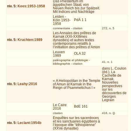
Das Priestertum im
ägyptischen Staat, von
niv.
5
:
Kees:1953-1958
Neuen Reich bis zur Spätzeit.
Mit Indices und Nachträge
Leiden -
PdÄ 1 1
Köln 1953-
1958
commentaire
-
citation
272, n. 5
Les Annales des prêtres de
Karnak (XXI-XXIIImes
niv.
5
:
Kruchten:1989
dynasties) et autres textes
contemporains relatifs à
l’initiation des prêtres d’Amon
Leuven
OLA 32
1989
paléographie et philologie
-
41, n. 1
bibliographie
-
citation
dans L. Coulon
(éd.), La
Cachette de
Karnak.
« A Heliopolitan in the Temple
Nouvelles
niv.
5
:
Leahy:2016
of Amun at Karnak in the
perspectives
Reign of Psammetichus I »
sur les
découvertes de
Georges
Legrain
Le Caire
BdE 161
2016
citation
416, n. (j)
Enquêtes sur les sacerdoces
et les sanctuaires égyptiens à
niv.
5
:
Leclant:1954b
l’époque dite “éthiopienne”
(XXVe dynastie)