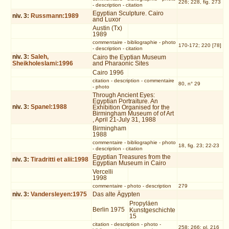
226; 228, fig. 273
-
description
-
citation
Egyptian Sculpture. Cairo
niv.
3
:
Russmann:1989
and Luxor
Austin (Tx)
1989
commentaire
-
bibliographie
-
photo
170-172; 220 [78]
-
description
-
citation
niv.
3
:
Saleh,
Cairo the Eyptian Museum
Sheikholeslami:1996
and Pharaonic Sites
Cairo 1996
citation
-
description
-
commentaire
80, n° 29
-
photo
Through Ancient Eyes:
Egyptian Portraiture. An
niv.
3
:
Spanel:1988
Exhibition Organised for the
Birmingham Museum of of Art
, April 21-July 31, 1988
Birmingham
1988
commentaire
-
bibliographie
-
photo
18, fig. 23; 22-23
-
description
-
citation
Egyptian Treasures from the
niv.
3
:
Tiradritti et alii:1998
Egyptian Museum in Cairo
Vercelli
1998
commentaire
-
photo
-
description
279
niv.
3
:
Vandersleyen:1975
Das alte Ägypten
Propyläen
Berlin 1975
Kunstgeschichte
15
citation
-
description
-
photo
-
258; 266; pl. 216