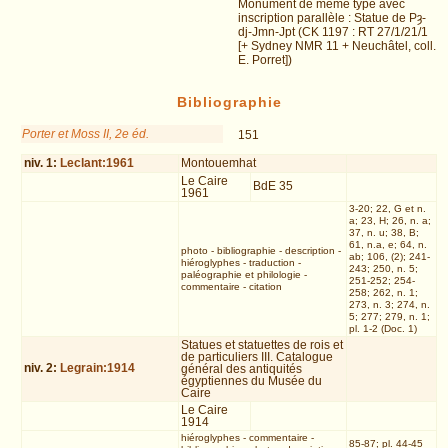
Monument de même type avec
inscription parallèle : Statue de Pȝ-
dj-Jmn-Jpt (CK 1197 : RT 27/1/21/1
[+ Sydney NMR 11 + Neuchâtel, coll.
E. Porret])
Bibliographie
Porter et Moss II, 2e éd.
151
niv.
1
:
Leclant:1961
Montouemhat
Le Caire
BdE 35
1961
3-20; 22, G et n.
a; 23, H; 26, n. a;
37, n. u; 38, B;
61, n.a, e; 64, n.
photo
-
bibliographie
-
description
-
ab; 106, (2); 241-
hiéroglyphes
-
traduction
-
243; 250, n. 5;
paléographie et philologie
-
251-252; 254-
commentaire
-
citation
258; 262, n. 1;
273, n. 3; 274, n.
5; 277; 279, n. 1;
pl. 1-2 (Doc. 1)
Statues et statuettes de rois et
de particuliers III. Catalogue
niv.
2
:
Legrain:1914
général des antiquités
égyptiennes du Musée du
Caire
Le Caire
1914
hiéroglyphes
-
commentaire
-
85-87; pl. 44-45