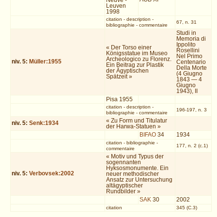
Neuve -
Leuven
1998
citation
-
description
-
67, n. 31
bibliographie
-
commentaire
Studi in
Memoria di
Ippolito
« Der Torso einer
Rosellini
Königsstatue im Museo
Nel Primo
Archeologico zu Florenz.
niv.
5
:
Müller:1955
Centenario
Ein Beitrag zur Plastik
Della Morte
der Ägyptischen
(4 Giugno
Spätzeit »
1843 — 4
Giugno
1943), II
Pisa 1955
citation
-
description
-
196-197, n. 3
bibliographie
-
commentaire
« Zu Form und Titulatur
niv.
5
:
Senk:1934
der Harwa-Statuen »
BIFAO
34
1934
citation
-
bibliographie
-
177, n. 2 (c.1)
commentaire
« Motiv und Typus der
sogennanten
Hyksosmonumente. Ein
niv.
5
:
Verbovsek:2002
neuer methodischer
Ansatz zur Untersuchung
altägyptischer
Rundbilder »
SAK
30
2002
citation
345 (C.3)