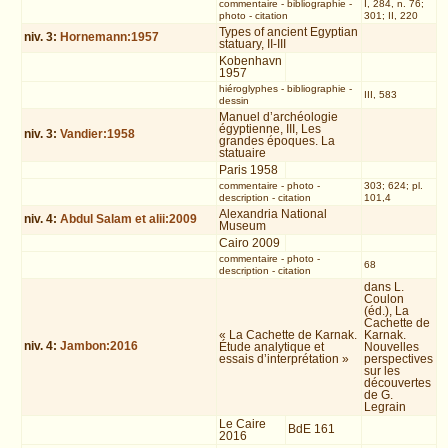
commentaire
-
bibliographie
-
I, 284, n. 76;
photo
-
citation
301; II, 220
Types of ancient Egyptian
niv.
3
:
Hornemann:1957
statuary, II-III
Kobenhavn
1957
hiéroglyphes
-
bibliographie
-
III, 583
dessin
Manuel d’archéologie
égyptienne, III, Les
niv.
3
:
Vandier:1958
grandes époques. La
statuaire
Paris 1958
commentaire
-
photo
-
303; 624; pl.
description
-
citation
101,4
Alexandria National
niv.
4
:
Abdul Salam et alii:2009
Museum
Cairo 2009
commentaire
-
photo
-
68
description
-
citation
dans L.
Coulon
(éd.), La
Cachette de
« La Cachette de Karnak.
Karnak.
niv.
4
:
Jambon:2016
Étude analytique et
Nouvelles
essais d’interprétation »
perspectives
sur les
découvertes
de G.
Legrain
Le Caire
BdE 161
2016