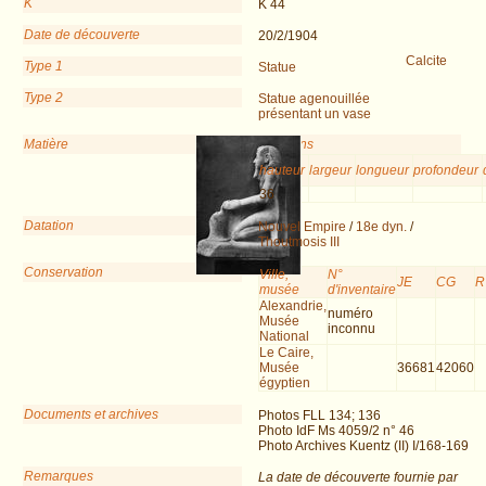
K
K 44
Date de découverte
20/2/1904
Calcite
Type 1
Statue
Type 2
Statue agenouillée
présentant un vase
Matière
Dimensions
hauteur
largeur
longueur
profondeur
36
Datation
Nouvel Empire
/
18e dyn.
/
Thoutmosis III
Conservation
Ville,
N°
JE
CG
R
musée
d'inventaire
Alexandrie,
numéro
Musée
inconnu
National
Le Caire,
Musée
36681
42060
égyptien
Documents et archives
Photos FLL 134; 136
Photo IdF Ms 4059/2 n° 46
Photo Archives Kuentz (II) I/168-169
Remarques
La date de découverte fournie par