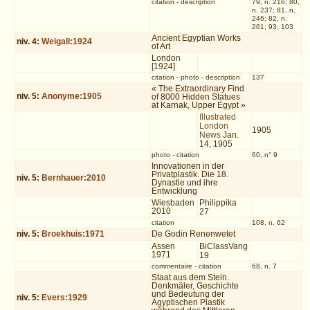
citation
-
description
79, n. 216; 80,
n. 237; 81, n.
246; 82, n.
261; 93; 103
Ancient Egyptian Works
niv.
4
:
Weigall:1924
of Art
London
[1924]
citation
-
photo
-
description
137
« The Extraordinary Find
niv.
5
:
Anonyme:1905
of 8000 Hidden Statues
at Karnak, Upper Egypt »
Illustrated
London
1905
News
Jan.
14, 1905
photo
-
citation
60, n° 9
Innovationen in der
Privatplastik. Die 18.
niv.
5
:
Bernhauer:2010
Dynastie und ihre
Entwicklung
Wiesbaden
Philippika
2010
27
citation
108, n. 62
niv.
5
:
Broekhuis:1971
De Godin Renenwetet
Assen
BiClassVang
1971
19
commentaire
-
citation
68, n. 7
Staat aus dem Stein.
Denkmäler, Geschichte
und Bedeutung der
niv.
5
:
Evers:1929
Ägyptischen Plastik