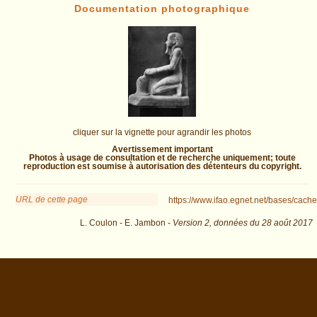
Documentation photographique
cliquer sur la vignette pour agrandir les photos
Avertissement important
Photos à usage de consultation et de recherche uniquement; toute
reproduction est soumise à autorisation des détenteurs du copyright.
URL de cette page
https://www.ifao.egnet.net/bases/cache
L. Coulon - E. Jambon -
Version 2,
données du
28 août 2017
biblio=Kozloff%2C+Bryan%2C+Berman%2C+Delange%3A1993&os=2 :
exécutée en 0.034743 s.