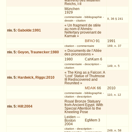
während des Mittleren
Reichs, I-II
München
1929
commentaire
-
bibliographie
-
II, 36 § 241
dessin
-
citation
« Un fragment de stèle
au nom d’Ahmès-
niv.
5
:
Gabolde:1991
Néfertary provenant de
Karnak »
BIFAO
91
1991
citation
-
commentaire
169, n. 37
« Documents de l’Allée
niv.
5
:
Goyon, Traunecker:1980
des processions »
1980
CahKarn 6
commentaire
-
description
-
149, n. 5
citation
« The King as a Falcon: A
‘Lost’ Statue of Thutmose
niv.
5
:
Hardwick, Riggs:2010
III Rediscovered and
Reunited »
MDAIK
66
2010
commentaire
-
bibliographie
-
110, n. 12
citation
-
description
Royal Bronze Statuary
from Ancient Egypt. With
niv.
5
:
Hill:2004
Special Attention to the
Kneeling Pose
Leiden —
EgMem 3
Boston
2004
citation
-
description
-
249, n. 58