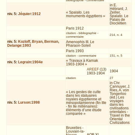
bibliographie
-
commentaire
in E.
Hébrard, J.
« Spalato. Les
Zeiller,
niv.
5
:
Jéquier:1912
monuments égyptiens »
Spalato. Le
Palais de
Dioclétien
Paris 1912
citation
-
bibliographie
-
214, n. 4
commentaire
niv.
5
:
Kozloff, Bryan, Berman,
Amenophis III. Le
Delange:1993
Pharaon-Soleil
Paris 1993
citation
-
commentaire
151, n. 5
« Travaux à Karnak
niv.
5
:
Legrain:1904e
1903-1904 »
AREEF
(13)
1904
1903-1904
citation
27
in Chr.
Cannuyer, J.
Ries, A. von
« Les gestes de culte
Tongerloo
dans les statuaires
(éd.) Les
royales égyptienne et
voyages
niv.
5
:
Lurson:1998
mésopotamienne (fin IIIe
dans les
- fin IIe millénaires):
civilisations
éléments d’une étude
orientales -
comparée »
Travel in the
Oriental
Civilizations
Bruxelles -
Louvain-la-
AOB XI