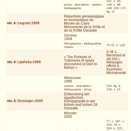
141, n. 43;
photo
-
description
-
citation
-
148, n. 68;
bibliographie
149; 169; 172,
fig. 12
Répertoire généalogique
et onomastique du
niv.
4
:
Legrain:1908
Musée du Caire.
Monuments de la XVIIe et
de la XVIIIe Dynastie
Genève
1908
hiéroglyphes
-
bibliographie
-
75-76, n° 130
citation
in M.-L.
Bernhard et
« The Portraits of
alii (éd.),
Tuthmosis III newly
niv.
4
:
Lipińska:1966
Mélanges
discovered at Deir el-
offerts à
Bahari »
Kazimierz
Michałowski
Warszawa
1966
citation
-
description
-
134, fig. 9;
bibliographie
-
photo
136, n. 14
Entwicklung der
ägyptischen
niv.
4
:
Reisinger:2005
Königsplastik in der
frühen und hohen 18.
Dynastie
Münster
2005
77, n. 187, n.
194; 78, n.
200, n. 202;