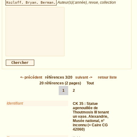
Auteur(s)(:année), revue, collection
<-
précédent
références
3/20
suivant
->
retour liste
20
références
(2 pages)
Tout
1
2
Identifiant
CK 35 :
Statue
agenouillée de
Thoutmosis III tenant
un vase. Alexandrie,
Musée national, n°
inconnu (= Caire CG
42060)