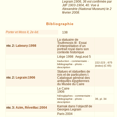
Legrain:1906, 36 est confirmée par
JdF 1903-1904, 40. Vue à
Alexandrie (National Museum) le 2
février 2008.
Bibliographie
Porter et Moss II, 2e éd.
138
La statuaire de
Touthmosis III : Essai
niv.
2
:
Laboury:1998
d’interprétation d’un
portrait royal dans son
contexte historique
Liège 1998
AegLeod 5
traduction
-
commentaire
-
222-223 ; 675
bibliographie
-
photo
-
(index) (C 65)
description
Statues et statuettes de
rois et de particuliers I.
niv.
2
:
Legrain:1906
Catalogue général des
antiquités égyptiennes
du Musée du Caire
Le Caire
1906
hiéroglyphes
-
commentaire
-
bibliographie
-
photo
-
36, pl. 34
description
Karnak dans l’objectif de
niv.
3
:
Azim, Réveillac:2004
Georges Legrain
Paris 2004