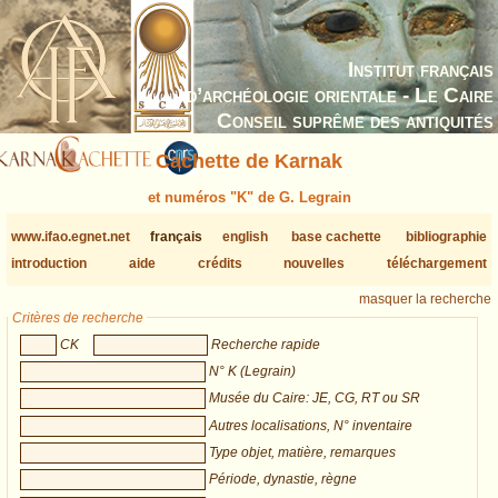
Institut français
d’archéologie orientale - Le Caire
Conseil suprême des antiquités
Cachette de Karnak
et numéros "K" de G. Legrain
www.ifao.egnet.net
français
english
base cachette
bibliographie
introduction
aide
crédits
nouvelles
téléchargement
masquer la recherche
Critères de recherche
CK
Recherche rapide
N° K (Legrain)
Musée du Caire: JE, CG, RT ou SR
Autres localisations, N° inventaire
Type objet, matière, remarques
Période, dynastie, règne